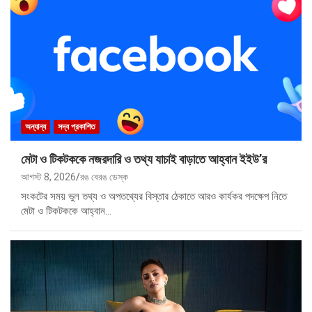
অন্যান্য
সদ্য প্রকাশিত
মেটা ও টিকটককে নজরদারি ও তথ্য যাচাই বাড়াতে আহ্বান ইইউ’র
আগস্ট 8, 2026
রঙ বেরঙ ডেস্ক
সংকটের সময় ভুল তথ্য ও অপতথ্যের বিস্তার ঠেকাতে আরও কার্যকর পদক্ষেপ নিতে
মেটা ও টিকটককে আহ্বান…