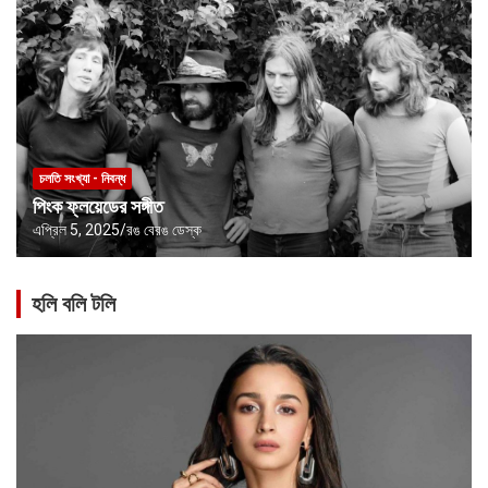
চলতি সংখ্যা - নিবন্ধ
পিংক ফ্লয়েডের সঙ্গীত
এপ্রিল 5, 2025
রঙ বেরঙ ডেস্ক
হলি বলি টলি