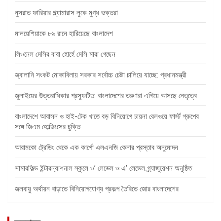
নুসরাত ফারিয়ার গ্ল্যামারাস লুকে মুগ্ধ ভক্তরা
মালয়েশিয়াকে ৮৯ রানে হারিয়েছে বাংলাদেশ
লিওনেল মেসির বাবা হোর্হে মেসি মারা গেছেন
জ্বালানি সংকট মোকাবিলায় সরকার সর্বোচ্চ চেষ্টা চালিয়ে যাচ্ছে: প্রধানমন্ত্রী
জুলাইয়ের উত্তরাধিকার প্রস্ফুটিত: বাংলাদেশের তরুণরা এগিয়ে আসছে নেতৃত্বে
বাংলাদেশে আবাসন ও হাই-টেক খাতে বড় বিনিয়োগে চায়না রেলওয়ে ফার্স্ট গ্রুপের
সঙ্গে জিএম হোল্ডিংসের চুক্তি
আরামকো ট্রেডিং থেকে এক কার্গো এলএনজি কেনার প্রস্তাব অনুমোদন
সামারফিল্ড ইন্টারন্যাশনাল স্কুলে ও’ লেভেল ও এ’ লেভেল গ্র্যাজুয়েশন অনুষ্ঠিত
জলবায়ু অর্থায়ন বাড়াতে বিনিয়োগযোগ্য প্রকল্প তৈরিতে জোর বাংলাদেশের