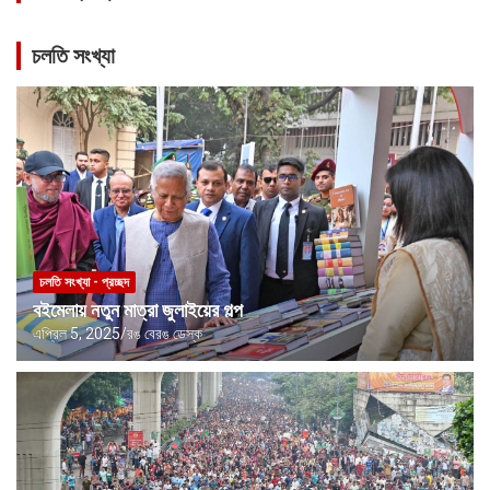
লিওনেল মেসির বাবা হোর্হে মেসি মারা গেছেন
চলতি সংখ্যা
জ্বালানি সংকট মোকাবিলায় সরকার সর্বোচ্চ চেষ্টা চালিয়ে যাচ্ছে: প্রধানমন্ত্রী
জুলাইয়ের উত্তরাধিকার প্রস্ফুটিত: বাংলাদেশের তরুণরা এগিয়ে আসছে নেতৃত্বে
চলতি সংখ্যা - প্রচ্ছদ
বইমেলায় নতুন মাত্রা জুলাইয়ের গল্প
এপ্রিল 5, 2025
রঙ বেরঙ ডেস্ক