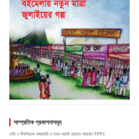
সাম্প্রতিক প্রকাশনাসমূহ
মেটা ও টিকটককে নজরদারি ও তথ্য যাচাই বাড়াতে আহ্বান ইইউ’র