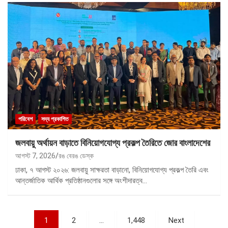
পরিবেশ
সদ্য প্রকাশিত
জলবায়ু অর্থায়ন বাড়াতে বিনিয়োগযোগ্য প্রকল্প তৈরিতে জোর বাংলাদেশের
আগস্ট 7, 2026
রঙ বেরঙ ডেস্ক
ঢাকা, ৭ আগস্ট ২০২৬: জলবায়ু সাক্ষরতা বাড়ানো, বিনিয়োগযোগ্য প্রকল্প তৈরি এবং
আন্তর্জাতিক আর্থিক প্রতিষ্ঠানগুলোর সঙ্গে অংশীদারত্ব…
পোস্ট
1
2
…
1,448
Next