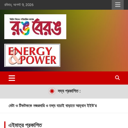
Skip
রবিবার, আগস্ট 9, 2026
to
content
Rangberang.com.bd
রঙ বেরঙ
সদ্য প্রকাশিত :
মেটা ও টিকটককে নজরদারি ও তথ্য যাচাই বাড়াতে আহ্বান ইইউ’র
মালয়েশিয়াকে ৮৯ রানে হারিয়েছে বাংলাদেশ
এইমাত্র প্রকাশিত