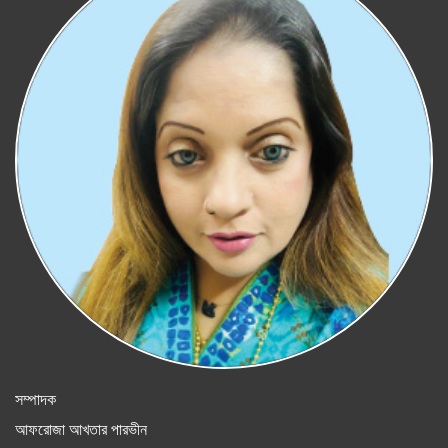
সম্পাদক
আফরোজা আখতার পারভীন