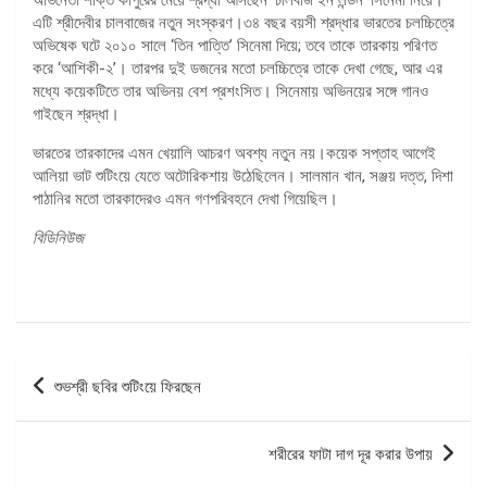
এটি শ্রীদেবীর চালবাজের নতুন সংস্করণ।৩৪ বছর বয়সী শ্রদ্ধার ভারতের চলচ্চিত্রে
অভিষেক ঘটে ২০১০ সালে ‘তিন পাত্তি’ সিনেমা দিয়ে; তবে তাকে তারকায় পরিণত
করে ‘আশিকী-২’। তারপর দুই ডজনের মতো চলচ্চিত্রে তাকে দেখা গেছে, আর এর
মধ্যে কয়েকটিতে তার অভিনয় বেশ প্রশংসিত। সিনেমায় অভিনয়ের সঙ্গে গানও
গাইছেন শ্রদ্ধা।
ভারতের তারকাদের এমন খেয়ালি আচরণ অবশ্য নতুন নয়।কয়েক সপ্তাহ আগেই
আলিয়া ভাট শুটিংয়ে যেতে অটোরিকশায় উঠেছিলেন। সালমান খান, সঞ্জয় দত্ত, দিশা
পাঠানির মতো তারকাদেরও এমন গণপরিবহনে দেখা গিয়েছিল।
বিডিনিউজ
পোস্ট
শুভশ্রী ছবির শুটিংয়ে ফিরছেন
ন্যাভিগেশন
শরীরের ফাটা দাগ দূর করার উপায়