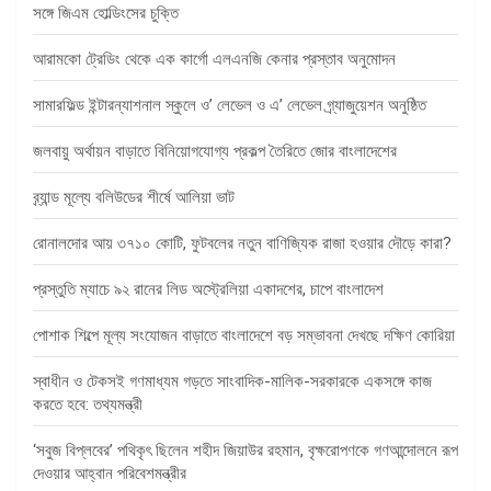
সঙ্গে জিএম হোল্ডিংসের চুক্তি
আরামকো ট্রেডিং থেকে এক কার্গো এলএনজি কেনার প্রস্তাব অনুমোদন
সামারফিল্ড ইন্টারন্যাশনাল স্কুলে ও’ লেভেল ও এ’ লেভেল গ্র্যাজুয়েশন অনুষ্ঠিত
জলবায়ু অর্থায়ন বাড়াতে বিনিয়োগযোগ্য প্রকল্প তৈরিতে জোর বাংলাদেশের
ব্র্যান্ড মূল্যে বলিউডের শীর্ষে আলিয়া ভাট
রোনালদোর আয় ৩৭১০ কোটি, ফুটবলের নতুন বাণিজ্যিক রাজা হওয়ার দৌড়ে কারা?
প্রস্তুতি ম্যাচে ৯২ রানের লিড অস্ট্রেলিয়া একাদশের, চাপে বাংলাদেশ
পোশাক শিল্পে মূল্য সংযোজন বাড়াতে বাংলাদেশে বড় সম্ভাবনা দেখছে দক্ষিণ কোরিয়া
স্বাধীন ও টেকসই গণমাধ্যম গড়তে সাংবাদিক-মালিক-সরকারকে একসঙ্গে কাজ
করতে হবে: তথ্যমন্ত্রী
‘সবুজ বিপ্লবের’ পথিকৃৎ ছিলেন শহীদ জিয়াউর রহমান, বৃক্ষরোপণকে গণআন্দোলনে রূপ
দেওয়ার আহ্বান পরিবেশমন্ত্রীর