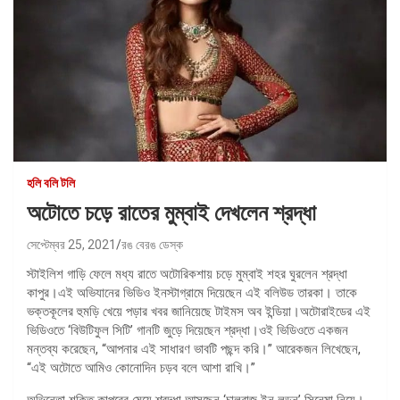
হলি বলি টলি
অটোতে চড়ে রাতের মুম্বাই দেখলেন শ্রদ্ধা
সেপ্টেম্বর 25, 2021
রঙ বেরঙ ডেস্ক
স্টাইলিশ গাড়ি ফেলে মধ্য রাতে অটোরিকশায় চড়ে মুম্বাই শহর ঘুরলেন শ্রদ্ধা
কাপুর।এই অভিযানের ভিডিও ইনস্টাগ্রামে দিয়েছেন এই বলিউড তারকা। তাকে
ভক্তকূলের হুমড়ি খেয়ে পড়ার খবর জানিয়েছে টাইমস অব ইন্ডিয়া।অটোরাইডের এই
ভিডিওতে ‘বিউটিফুল সিটি’ গানটি জুড়ে দিয়েছেন শ্রদ্ধা।ওই ভিডিওতে একজন
মন্তব্য করেছেন, “আপনার এই সাধারণ ভাবটি পছন্দ করি।” আরেকজন লিখেছেন,
“এই অটোতে আমিও কোনোদিন চড়ব বলে আশা রাখি।”
অভিনেতা শক্তি কাপুরের মেয়ে শ্রদ্ধা আসছেন ‘চালবাজ ইন লন্ডন’ সিনেমা নিয়ে।