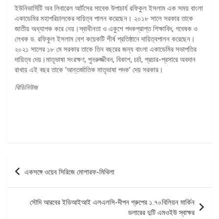
ইউনিভার্সিটি অব লিবারেল আর্টসের সাবেক উপাচার্য রফিকুল ইসলাম এক সময় বাংলা
একাডেমির মহাপরিচালকের দায়িত্ব পালন করেছেন। ২০১৮ সালে সরকার তাকে
জাতীয় অধ্যাপক করে নেয়।স্বাধীনতা ও একুশে পদকপ্রাপ্ত শিক্ষাবিদ, গবেষক ও
লেখক ড. রফিকুল ইসলাম বেশ কয়েকটি শীর্ষ প্রতিষ্ঠানে দায়িত্বপালন করেছেন।
২০২১ সালের ১৮ মে সরকার তাকে তিন বছরের জন্য বাংলা একাডেমির সভাপতির
দায়িত্ব দেয়।মাতৃভাষা সংরক্ষণ, পুনরুজ্জীবন, বিকাশ, চর্চা, প্রচার-প্রসারে অবদান
রাখায় এই বছর তাকে ‘আন্তর্জাতিক মাতৃভাষা পদক’ দেয় সরকার।
বিডিনিউজ
পোস্ট
একসঙ্গে ওয়েব সিরিজে মোশারফ-মিথিলা
ন্যাভিগেশন
সৌদি আরবের ইডিআইআই এলএলসি-দীপন গ্রুপের ১.৭০বিলিয়ন মার্কিন
ডলারের দুটি এমওইউ স্বাক্ষর