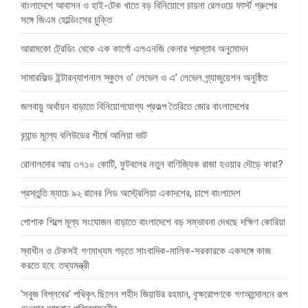
বাংলাদেশে আবাসন ও হাই-টেক খাতে বড় বিনিয়োগে চায়না রেলওয়ে ফার্স্ট গ্রুপের
সঙ্গে জিএম হোল্ডিংসের চুক্তি
আরামকো ট্রেডিং থেকে এক কার্গো এলএনজি কেনার প্রস্তাব অনুমোদন
সামারফিল্ড ইন্টারন্যাশনাল স্কুলে ও’ লেভেল ও এ’ লেভেল গ্র্যাজুয়েশন অনুষ্ঠিত
জলবায়ু অর্থায়ন বাড়াতে বিনিয়োগযোগ্য প্রকল্প তৈরিতে জোর বাংলাদেশের
ব্র্যান্ড মূল্যে বলিউডের শীর্ষে আলিয়া ভাট
রোনালদোর আয় ৩৭১০ কোটি, ফুটবলের নতুন বাণিজ্যিক রাজা হওয়ার দৌড়ে কারা?
প্রস্তুতি ম্যাচে ৯২ রানের লিড অস্ট্রেলিয়া একাদশের, চাপে বাংলাদেশ
পোশাক শিল্পে মূল্য সংযোজন বাড়াতে বাংলাদেশে বড় সম্ভাবনা দেখছে দক্ষিণ কোরিয়া
স্বাধীন ও টেকসই গণমাধ্যম গড়তে সাংবাদিক-মালিক-সরকারকে একসঙ্গে কাজ
করতে হবে: তথ্যমন্ত্রী
‘সবুজ বিপ্লবের’ পথিকৃৎ ছিলেন শহীদ জিয়াউর রহমান, বৃক্ষরোপণকে গণআন্দোলনে রূপ