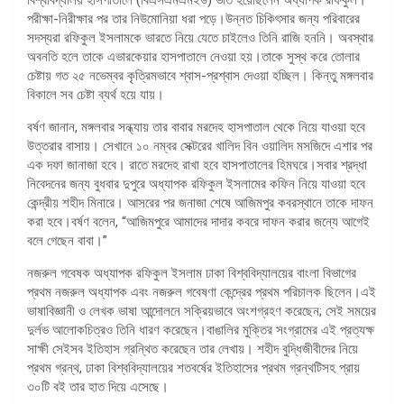
পরীক্ষা-নিরীক্ষার পর তার নিউমোনিয়া ধরা পড়ে।উন্নত চিকিৎসার জন্য পরিবারের
সদস্যরা রফিকুল ইসলামকে ভারতে নিয়ে যেতে চাইলেও তিনি রাজি হননি। অবস্থার
অবনতি হলে তাকে এভারকেয়ার হাসপাতালে নেওয়া হয়।তাকে সুস্থ করে তোলার
চেষ্টায় গত ২৫ নভেম্বর কৃত্রিমভাবে শ্বাস-প্রশ্বাস দেওয়া হচ্ছিল। কিন্তু মঙ্গলবার
বিকালে সব চেষ্টা ব্যর্থ হয়ে যায়।
বর্ষণ জানান, মঙ্গলবার সন্ধ্যায় তার বাবার মরদেহ হাসপাতাল থেকে নিয়ে যাওয়া হবে
উত্তরার বাসায়। সেখানে ১০ নম্বর সেক্টরের খালিদ বিন ওয়ালিদ মসজিদে এশার পর
এক দফা জানাজা হবে। রাতে মরদেহ রাখা হবে হাসপাতালের হিমঘরে।সবার শ্রদ্ধা
নিবেদনের জন্য বুধবার দুপুরে অধ্যাপক রফিকুল ইসলামের কফিন নিয়ে যাওয়া হবে
কেন্দ্রীয় শহীদ মিনারে। আসরের পর জনাজা শেষে আজিমপুর কবরস্থানে তাকে দাফন
করা হবে।বর্ষণ বলেন, “আজিমপুরে আমাদের দাদার কবরে দাফন করার জন্যে আগেই
বলে গেছেন বাবা।”
নজরুল গবেষক অধ্যাপক রফিকুল ইসলাম ঢাকা বিশ্ববিদ্যালয়ের বাংলা বিভাগের
প্রথম নজরুল অধ্যাপক এবং নজরুল গবেষণা কেন্দ্রের প্রথম পরিচালক ছিলেন।এই
ভাষাবিজ্ঞানী ও লেখক ভাষা আন্দোলনে সক্রিয়ভাবে অংশগ্রহণ করেছেন; সেই সময়ের
দুর্লভ আলোকচিত্রও তিনি ধারণ করেছেন।বাঙালির মুক্তির সংগ্রামের এই প্রত্যক্ষ
সাক্ষী সেইসব ইতিহাস গ্রন্থিত করেছেন তার লেখায়। শহীদ বুদ্ধিজীবীদের নিয়ে
প্রথম গ্রন্থ, ঢাকা বিশ্ববিদ্যালয়ের শতবর্ষের ইতিহাসের প্রথম গ্রন্থটিসহ প্রায়
৩০টি বই তার হাত দিয়ে এসেছে।