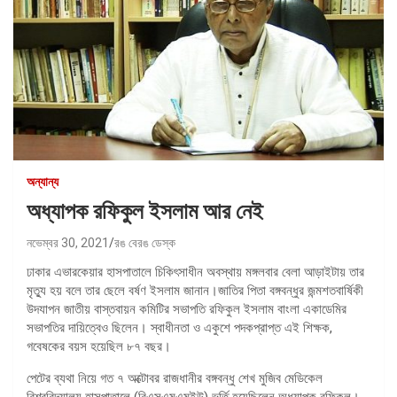
অন্যান্য
অধ্যাপক রফিকুল ইসলাম আর নেই
নভেম্বর 30, 2021
রঙ বেরঙ ডেস্ক
ঢাকার এভারকেয়ার হাসপাতালে চিকিৎসাধীন অবস্থায় মঙ্গলবার বেলা আড়াইটায় তার
মৃত্যু হয় বলে তার ছেলে বর্ষণ ইসলাম জানান।জাতির পিতা বঙ্গবন্ধুর জন্মশতবার্ষিকী
উদযাপন জাতীয় বাস্তবায়ন কমিটির সভাপতি রফিকুল ইসলাম বাংলা একাডেমির
সভাপতির দায়িত্বেও ছিলেন। স্বাধীনতা ও একুশে পদকপ্রাপ্ত এই শিক্ষক,
গবেষকের বয়স হয়েছিল ৮৭ বছর।
পেটের ব্যথা নিয়ে গত ৭ অক্টোবর রাজধানীর বঙ্গবন্ধু শেখ মুজিব মেডিকেল
বিশ্ববিদ্যালয় হাসপাতালে (বিএসএমএমইউ) ভর্তি হয়েছিলেন অধ্যাপক রফিকুল।