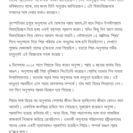
ভবিষ্যতেও থাকে, তার জন্য তিনি অনুরোধ জানিয়েছেন। এই বিবাহবিচ্ছেদকে
সম্মানের সঙ্গে দেখার কথাও বলেছেন।
বৃহস্পতিবার দুপুরে অনুপমের এই ঘোষণার প্রায় আধঘণ্টা বাদে পিয়াও ইনস্টাগ্রামে
বিবাহবিচ্ছেদ নিয়ে হুবহু একই বক্তব্য প্রকাশ করেন। যদিও কিছু দিন আগে তাদের
বিবাহবিচ্ছেদ নিয়ে কোনও আভাস পাওয়া যায়নি। নেটমাধ্যমে ১৪ অক্টোবর ‘প্রিয়’
লিখে অনুপমকে নিয়ে পিয়া পরিবার এবং বন্ধুদের সঙ্গে ছবি দিয়েছিলেন। সেখানে
পুজোর মেজাজেই তাদের দু’জনকে দেখা গিয়েছিল। হয়তো পিয়া-অনুপমের গভীর
বন্ধুত্বই এই বিচ্ছেদকে সহজ করেছে।
৬ ডিসেম্বর ২০১৫ সালে পিয়াকে বিয়ে করেন অনুপম। প্রায় ৬ বছরের মাথায় বিয়ে
ভাঙল। অনুপমের স্ত্রী পিয়া নৃবিজ্ঞানে পিএইচডি করেছেন গ্রেটার নয়ডার শিব নাডার
বিশ্ববিদ্যালয়ে। কলেজে পড়ার সময় অনুপমের সঙ্গে বন্ধুত্ব হয়েছিল তার। এই
বন্ধুত্ব পরবর্তীতে এসে গড়ায় ভালবাসার সম্পর্কে। তার পরই বিয়ের সিদ্ধান্ত নেন।
তত দিনে অনুপমের প্রথম বিচ্ছেদ হয়ে গিয়েছে।
পিয়ার সঙ্গে বিয়ের পর অনুপমের পেশাদার জীবন কিংবা ব্যক্তিগত জীবনে কোনও বদল
আসেনি। একাধিক জনপ্রিয় ছবিতে গান গেয়েছেন, সুরারোপ করেছেন অনুপম।
প্রকাশিত হয়েছে কবিতার বই। অন্য দিকে, পিয়া পড়াশোনার সঙ্গে নানা সামাজিক
কাজকর্মে নিজেকে জড়িয়ে রেখেছিলেন। এমনকী অনুপমের পরিচালনায় রবীন্দ্রনাথের
গানের একক একটি অ্যালবামও প্রকাশিত হয়েছিল পিয়ার। সম্পর্ক ভাঙল প্রায়
ছ’বছর বাদে।