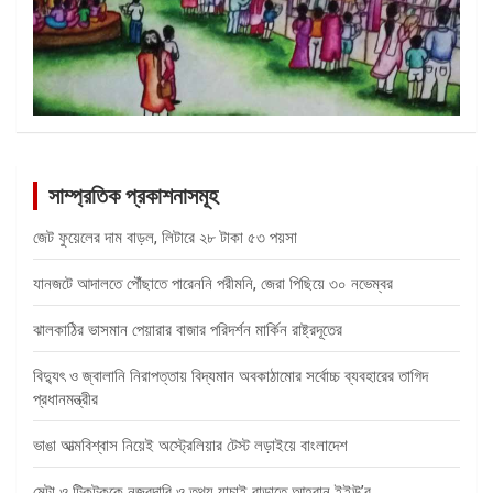
সাম্প্রতিক প্রকাশনাসমূহ
জেট ফুয়েলের দাম বাড়ল, লিটারে ২৮ টাকা ৫৩ পয়সা
যানজটে আদালতে পৌঁছাতে পারেননি পরীমনি, জেরা পিছিয়ে ৩০ নভেম্বর
ঝালকাঠির ভাসমান পেয়ারার বাজার পরিদর্শন মার্কিন রাষ্ট্রদূতের
বিদ্যুৎ ও জ্বালানি নিরাপত্তায় বিদ্যমান অবকাঠামোর সর্বোচ্চ ব্যবহারের তাগিদ
প্রধানমন্ত্রীর
ভাঙা আত্মবিশ্বাস নিয়েই অস্ট্রেলিয়ার টেস্ট লড়াইয়ে বাংলাদেশ
মেটা ও টিকটককে নজরদারি ও তথ্য যাচাই বাড়াতে আহ্বান ইইউ’র