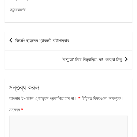
আনন্দবাজার
পোস্ট
বিজেপি ছাড়লেন শ্রাবন্তী চট্টোপাধ্যায়
ন্যাভিগেশন
‘কমান্ডো’ নিয়ে বিভ্রান্তি নেই: জাহারা মিতু
মন্তব্য করুন
আপনার ই-মেইল এ্যাড্রেস প্রকাশিত হবে না।
*
চিহ্নিত বিষয়গুলো আবশ্যক।
মন্তব্য
*