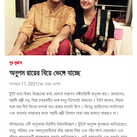
সুর মূর্চ্ছনা
অনুপম রায়ের বিয়ে ভেঙ্গে যাচ্ছে
নভেম্বর 11, 2021
রঙ বেরঙ ডেস্ক
টুইট করে বিবাহ বিচ্ছেদের কথা ঘোষণা করলেন সঙ্গীতশিল্পী অনুপম রায়। জানালেন,
স্বামী-স্ত্রী নয়, পিয়া চক্রবর্তীর সঙ্গে বন্ধু হিসেবেই থাকবেন। তিনি জানান, পিয়ার
সঙ্গে তার দীর্ঘ দিনের সম্পর্ক মনে রাখার মতোই ছিল। কিন্তু ব্যক্তিগত মতানৈক্য
এবং ভাবনার ফারাকের জন্য স্বামী-স্ত্রী হিসাবে তারা আর থাকতে পারছেন না।
ঘটনাচক্রে এটি অনুপমের দ্বিতীয় বিবাহবিচ্ছেদ। টুইটে অনুপম কৃতজ্ঞতা জানিয়েছেন,
বন্ধু, পরিবার এবং শুভানুধ্যায়ীদের যাঁরা বরাবর পিয়া এবং তাঁর পাশে থেকেছেন এবং
তাঁদের প্রত্যেকটি পদক্ষেপকে সমর্থন জানিয়েছেন। সেই সমানুভূতি এবং সমর্থন যাতে