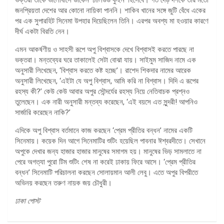
জনপ্রিয়তা দেশের আর কোনো নায়িকা পাননি। শাকিব খানের সঙ্গে জুটি বেঁধে একের
পর এক সুপারহিট সিনেমা উপহার দিয়েছিলেন তিনি। এরপর অবশ্য মা হওয়ার কারণে
দীর্ঘ একটা বিরতি নেন।
এমন আকর্ষণীয় ও সাহসী রূপে অপু বিশ্বাসকে দেখে বিশ্বাসই করতে পারছে না
ভক্তরা। মন্তব্যের ঘরে তাকালেই সেটা বোঝা যায়। সাইমুম সাজিদ নামে এক
অনুসারী লিখেছেন, ‘বিশ্বাস করতে কষ্ট হচ্ছে’। রাশেদ শিকদার নামের আরেক
অনুসারী লিখেছেন, ‘এইটা যে অপু বিশ্বাস, আমি করি না বিশ্বাস। দিদি এ রূপের
রহস্য কী?’ কেউ কেউ আবার অপুর সৌন্দর্যের রহস্য নিয়ে নেতিবাচক প্রশ্নও
তুলেছেন। এক নারী অনুসারী মন্তব্য করেছেন, ‘এই বয়সে এত সুন্দরী! আপনিও
সার্জারি করেছেন নাকি?’
এদিকে অপু বিশ্বাস বর্তমানে কাজ করছেন ‘প্রেম প্রীতির বন্ধন’ নামের একটি
সিনেমায়। কয়েক দিন আগে সিনেমাটির শুটিং হয়েছিল পাবনার ঈশ্বরদীতে। সেখানে
অপুকে দেখার জন্য হাজার হাজার মানুষের সমাগম হয়। মানুষের ভিড় সামলাতে না
পেরে অগত্যা পুরো টিম শুটিং শেষ না করেই ঢাকায় ফিরে আসে। ‘প্রেম প্রীতির
বন্ধন’ সিনেমাটি পরিচালনা করছেন সোলায়মান আলী লেবু। এতে অপুর বিপরীতে
অভিনয় করছেন তরুণ নায়ক জয় চৌধুরী।
ঢাকা পোস্ট