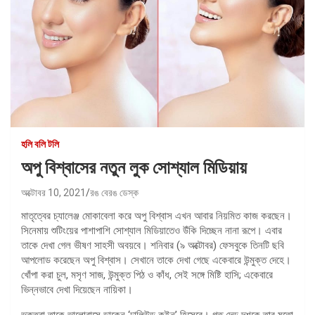
হলি বলি টলি
অপু বিশ্বাসের নতুন লুক সোশ্যাল মিডিয়ায়
অক্টোবর 10, 2021
রঙ বেরঙ ডেস্ক
মাতৃত্বের চ্যালেঞ্জ মোকাবেলা করে অপু বিশ্বাস এখন আবার নিয়মিত কাজ করছেন।
সিনেমায় শুটিংয়ের পাশাপাশি সোশ্যাল মিডিয়াতেও উঁকি দিচ্ছেন নানা রূপে। এবার
তাকে দেখা গেল ভীষণ সাহসী অবয়বে। শনিবার (৯ অক্টোবর) ফেসবুকে তিনটি ছবি
আপলোড করেছেন অপু বিশ্বাস। সেখানে তাকে দেখা গেছে একেবারে উন্মুক্ত দেহে।
খোঁপা করা চুল, মসৃণ সাজ, উন্মুক্ত পিঠ ও কাঁধ, সেই সঙ্গে মিষ্টি হাসি; একেবারে
ভিন্নভাবে দেখা দিয়েছেন নায়িকা।
ভক্তরা তাকে ভালোবাসে ডাকেন ‘ঢালিউড কুইন’ হিসেবে। গত দেড় দশকে তার মতো