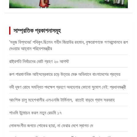
সাম্প্রতিক প্রকাশনাসমূহ
‘সবুজ বিপ্লবের’ পথিকৃৎ ছিলেন শহীদ জিয়াউর রহমান, বৃক্ষরোপণকে গণআন্দোলনে রূপ
দেওয়ার আহ্বান পরিবেশমন্ত্রীর
রাষ্ট্রপতি নির্বাচনের ভোট গ্রহণ ২০ আগস্ট
রুশ পারমাণবিক আইসব্রেকারে চড়ে উত্তর মেরু অভিযানে বাংলাদেশের প্রত্যয়
নদী দূষণ রোধে সমন্বিত পদক্ষেপ গ্রহণে অবহেলার কোনো সুযোগ নেই: প্রধানমন্ত্রী
আংশিক চালু মহেশখালীর এলএনজি টার্মিনাল, রাতেই বাড়বে গ্যাস সরবরাহ
শাওমি উন্মোচন করল নতুন রেডমি ১৭
লোকসংগীত জগতে শোকের ছায়া, না ফেরার দেশে স্বাগত দে