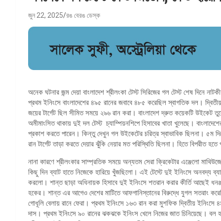
জুন 22, 2025
রঙ বেরঙ ডেস্ক
অনেক ঘটনার জন্ম দেয়া বাংলাদেশ শ্রীলংকা টেস্ট সিরিজের গল টেস্ট শেষ দিনে নাটকীয়
প্রথম ইনিংসে বাংলাদেশের ৪৯৫ রানের জবাবে ৪৮৫ করেছিল স্বাগতিক দল। দ্বিতী
জয়ের টার্গেট ছিল সীমিত সময়ে ২৯৬ রান করা। বাংলাদেশ দ্রুত কয়েকটি উইকেট তুল
অমীমাংসিত থাকায় দুই দল টেস্ট চ্যাম্পিয়নশিপে হিসাবের খাতা খুলেছে। বাংলাদেশ
প্রকাশ করতে পারেন। কিন্তু দেখুন গল উইকেটের চরিত্র স্বাভাবিক ছিলনা। ৫ম দ
রান টার্গেট তাড়া করতে দেয়ার ঝুঁকি নেয়ার মত পরিস্থিতি ছিলনা। হিতে বিপরীত হতে 
নানা কারণে শ্রীলংকার সাম্প্রতিক সময়ে অন্যতম সেরা ক্রিকেটার এঞ্জেলো মাথিউজ
কিছু দিন ব্যাট হাতে নিজেকে হারিয়ে খুঁজছিলো। এই টেস্টে দুই ইনিংসে অনবদ্য
করলো। শান্ত ছাড়া অধিনায়ক হিসাবে দুই ইনিংসে শতরান করার কীর্তি আছেই ধনঞ্জ
হকের। শান্ত এর আগেও দেশের মাটিতে আফগানিস্তানের বিরুদ্ধে যুগল সতরাং করেছিল
গোধূলি বেলায় রানে ফেরা। প্রথম ইনিংসে ১৬৩ রান করা মুশফিক দ্বিতীয় ইনিংসে 
দাস। প্রথম ইনিংসে ৯০ রানের ঝকঝকে ইনিংস খেলে নিজের জাত চিনিয়েছে। বল হাতে