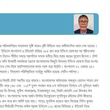
 পরিসমাপ্তির সম্ভাবনা সৃষ্টি করেও বৃষ্টি বিঘ্নিত হয়ে অমীমাংসিত ভাবে শেষ হয়েছে।
য় ইনিংসে বাংলাদেশ ৬ উইকেট হারিয়ে ২৮৫ রান করে ইনিংস ঘোষণার পর শ্রীলংকার
ে নিলেও সীমিত সময়ে স্বাগতিক দলকে গুটিয়ে দিয়ে ম্যাচ জয়ের সুযোগ ছিলনা। টেস্ট
ের অতি উৎসাহী সমর্থকরা হয়তো বাংলাদেশের কিছুটা বিলম্বে ইনিংস ঘোষণা নিয়ে সংশয়
িনেও শেষ দিকে ব্যাটসম্যানদের জন্য নরক হয়ে উঠেনি। বাংলাদেশ ৫০ ওভারে ২৫০
পারতো। বিদ্যমান পরিস্থিতিতে যতটুকু অর্জিত হয়েছে সেটিও পর্যাপ্ত।
ের বিদায়ী টেস্ট স্মরণীয় হয়ে থাকবে। বাংলাদেশের অধিনায়ক নাজমুল হোসেন শান্ত বেশ
 ব্যাটিং করে ১৪৮ এবং ১২৫* যুগল শতরান করে ৫ম অধিনায়ক হিসাবে এই কৃতিত্ব অর্জন
য়া ডি সিলভা, সুনীল গাভাস্কার, ইনজামামুল হক, বিরাট কোহলি এবং মিসবাহ উল
। বাংলাদেশের অপর অর্জন মিস্টার ডিপেন্ডেবল মুশফিকুর রহিমের টেস্ট জীবনের
৪৯ রান করে রান আউট হয়ে যায়। শান্ত, মুশফিক ছাড়াও রানে ফিরেছে লিটন কুমার
 দীর্ঘদেহী স্পিনার নাঈম প্রথম ইনিংসে ১২১ রানের বিনিময়ে ৫ উইকেট নিয়ে