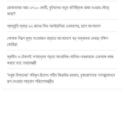
রোনালদোর আয় ৩৭১০ কোটি, ফুটবলের নতুন বাণিজ্যিক রাজা হওয়ার দৌড়ে
কারা?
প্রস্তুতি ম্যাচে ৯২ রানের লিড অস্ট্রেলিয়া একাদশের, চাপে বাংলাদেশ
পোশাক শিল্পে মূল্য সংযোজন বাড়াতে বাংলাদেশে বড় সম্ভাবনা দেখছে দক্ষিণ
কোরিয়া
স্বাধীন ও টেকসই গণমাধ্যম গড়তে সাংবাদিক-মালিক-সরকারকে একসঙ্গে কাজ
করতে হবে: তথ্যমন্ত্রী
‘সবুজ বিপ্লবের’ পথিকৃৎ ছিলেন শহীদ জিয়াউর রহমান, বৃক্ষরোপণকে গণআন্দোলনে
রূপ দেওয়ার আহ্বান পরিবেশমন্ত্রীর