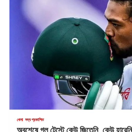
খেলা
সদ্য প্রকাশিত
অবশেষে গল টেস্টে কেউ জিতেনি, কেউ হারেনি