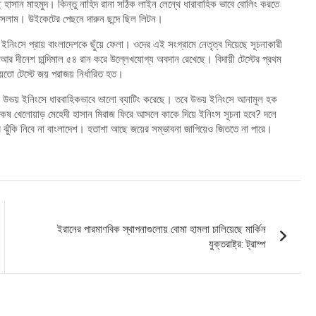
হাসান মাহমুদ। কিন্তু নাহিদ রানা সঠিক লাইন লেন্থে ধারাবাহিক ভাবে বোলিং করতে
 ইসলাম। উইকেটের পেছনে দারুন ছন্দে ছিল লিটন।
ইনিংসে প্রায় বাংলাদেশকে ছুঁয়ে ফেলা। ওদের এই সংগ্রামে নেতৃত্ব দিয়েছে সূচনাকারী
 আর দীনেশ চান্দিমাল ৫৪ রান করে উল্লেখযোগ্য অবদান রেখেছে। বিদায়ী টেস্টের প্রথম
 হয়তো টেস্টে জয় পরাজয় নির্ধারিত হত।
েশ উভয় ইনিংসে ধারবাহিকভাবে ভালো ব্যাটিং করেছে। তবে উভয় ইনিংসে আনামুল হক
ে চৌকষ খেলোয়াড় মেহেদী হাসান মিরাজ ফিরে আসলে কাকে দিয়ে ইনিংস সূচনা হবে? দলে
ার ঝুঁকি নিবে না বাংলাদেশ। হতাশা আছে জয়ের সম্ভাবনা জাগিয়েও জিততে না পারে।
ইরানের পারমাণবিক স্থাপনাগুলোয় বোমা হামলা চালিয়েছে মার্কিন
যুক্তরাষ্ট্র: ট্রাম্প