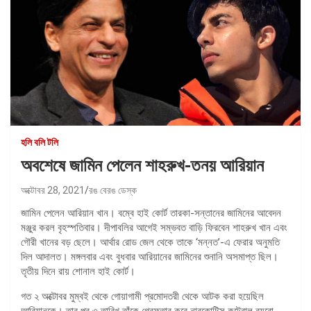
হলি বলি টলি
অবশেষে জামিন পেলেন শাহরুখ-তনয় আরিয়ান
অক্টোবর 28, 2021
রঙ বেরঙ ডেস্ক
জামিন পেলেন আরিয়ান খান। বম্বে হাই কোর্ট তারকা-সন্তানের জামিনের আবেদন
মঞ্জুর করল বৃহস্পতিবার। দীপাবলির আগেই সম্ভবত বাড়ি ফিরবেন শাহরুখ খান এবং
গৌরী খানের বড় ছেলে। আর্থার রোড জেল থেকে তাকে ‘মন্নত’-এ ফেরার অনুমতি
দিল আদালত। মঙ্গলবার এবং বুধবার আরিয়ানের জামিনের শুনানি অসমাপ্ত ছিল।
তৃতীয় দিনে রায় শোনাল হাই কোর্ট।
গত ২ অক্টোবর মুম্বই থেকে গোয়াগামী প্রমোদতরী থেকে আটক করা হয়েছিল
আরিয়ানকে। তার পর ৩ তারিখ তাঁকে গ্রেফতার করে নারকোটিক্স কন্ট্রোল ব্যুরো