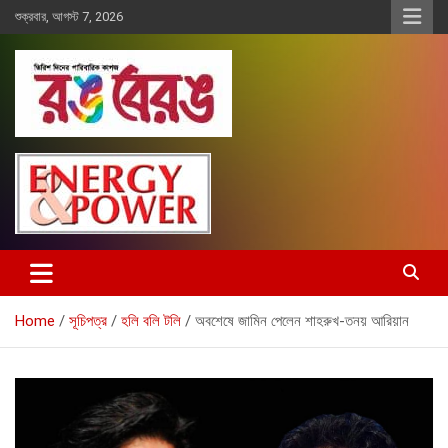
Skip
শুক্রবার, আগস্ট 7, 2026
to
content
Rangberang.com.bd
রঙ বেরঙ
Home
সূচিপত্র
হলি বলি টলি
অবশেষে জামিন পেলেন শাহরুখ-তনয় আরিয়ান