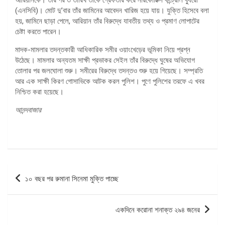
(এনসিবি)। মোট দু’বার তাঁর জামিনের আবেদন খারিজ হয়ে যায়। যুক্তি হিসেবে বলা
হয়, জামিনে ছাড়া পেলে, আরিয়ান তাঁর বিরুদ্ধে যাবতীয় তথ্য ও প্রমাণ লোপাটের
চেষ্টা করতে পারেন।
মাদক-মামলার তদন্তকারী আধিকারিক সমীর ওয়াংখেড়ের ভূমিকা নিয়ে প্রশ্ন
উঠেছে। মামলার অন্যতম সাক্ষী প্রভাকর সেইল তাঁর বিরুদ্ধে ঘুষের অভিযোগ
তোলার পর জলঘোলা শুরু। সমীরের বিরুদ্ধে তদন্তও শুরু হয়ে গিয়েছে। সম্প্রতি
আর এক সাক্ষী কিরণ গোসাভিকে আটক করল পুলিশ। পুণে পুলিশের তরফে এ খবর
নিশ্চিত করা হয়েছে।
আনন্দবাজার
পোস্ট
১০ বছর পর রুমানা সিনেমা মুক্তি পাচ্ছে
ন্যাভিগেশন
একদিনে করোনা শনাক্ত ২৯৪ জনের