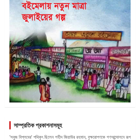
সাম্প্রতিক প্রকাশনাসমূহ
‘সবুজ বিপ্লবের’ পথিকৃৎ ছিলেন শহীদ জিয়াউর রহমান, বৃক্ষরোপণকে গণআন্দোলনে রূপ