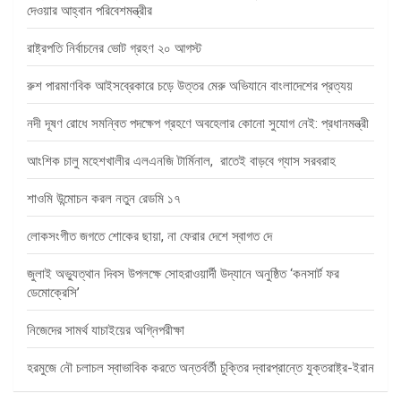
দেওয়ার আহ্বান পরিবেশমন্ত্রীর
রাষ্ট্রপতি নির্বাচনের ভোট গ্রহণ ২০ আগস্ট
রুশ পারমাণবিক আইসব্রেকারে চড়ে উত্তর মেরু অভিযানে বাংলাদেশের প্রত্যয়
নদী দূষণ রোধে সমন্বিত পদক্ষেপ গ্রহণে অবহেলার কোনো সুযোগ নেই: প্রধানমন্ত্রী
আংশিক চালু মহেশখালীর এলএনজি টার্মিনাল, রাতেই বাড়বে গ্যাস সরবরাহ
শাওমি উন্মোচন করল নতুন রেডমি ১৭
লোকসংগীত জগতে শোকের ছায়া, না ফেরার দেশে স্বাগত দে
জুলাই অভ্যুত্থান দিবস উপলক্ষে সোহরাওয়ার্দী উদ্যানে অনুষ্ঠিত ‘কনসার্ট ফর
ডেমোক্রেসি’
নিজেদের সামর্থ যাচাইয়ের অগ্নিপরীক্ষা
হরমুজে নৌ চলাচল স্বাভাবিক করতে অন্তর্বর্তী চুক্তির দ্বারপ্রান্তে যুক্তরাষ্ট্র-ইরান