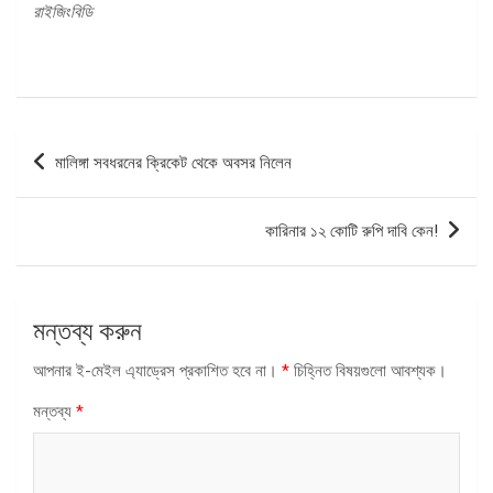
রাইজিংবিডি
পোস্ট
মালিঙ্গা সবধরনের ক্রিকেট থেকে অবসর নিলেন
ন্যাভিগেশন
কারিনার ১২ কোটি রুপি দাবি কেন!
মন্তব্য করুন
আপনার ই-মেইল এ্যাড্রেস প্রকাশিত হবে না।
*
চিহ্নিত বিষয়গুলো আবশ্যক।
মন্তব্য
*