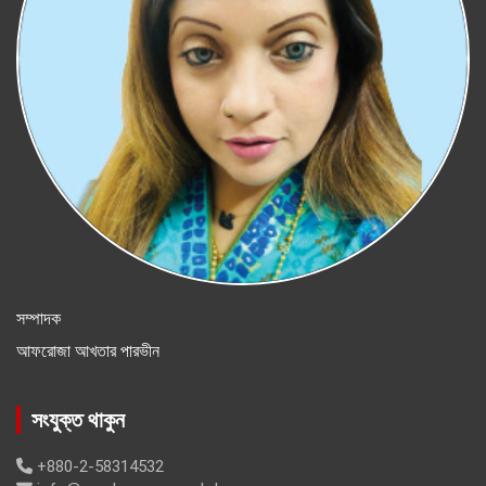
সম্পাদক
আফরোজা আখতার পারভীন
সংযুক্ত থাকুন
+880-2-58314532