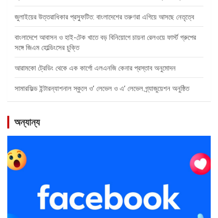
জুলাইয়ের উত্তরাধিকার প্রস্ফুটিত: বাংলাদেশের তরুণরা এগিয়ে আসছে নেতৃত্বে
বাংলাদেশে আবাসন ও হাই-টেক খাতে বড় বিনিয়োগে চায়না রেলওয়ে ফার্স্ট গ্রুপের
সঙ্গে জিএম হোল্ডিংসের চুক্তি
আরামকো ট্রেডিং থেকে এক কার্গো এলএনজি কেনার প্রস্তাব অনুমোদন
সামারফিল্ড ইন্টারন্যাশনাল স্কুলে ও’ লেভেল ও এ’ লেভেল গ্র্যাজুয়েশন অনুষ্ঠিত
অন্যান্য