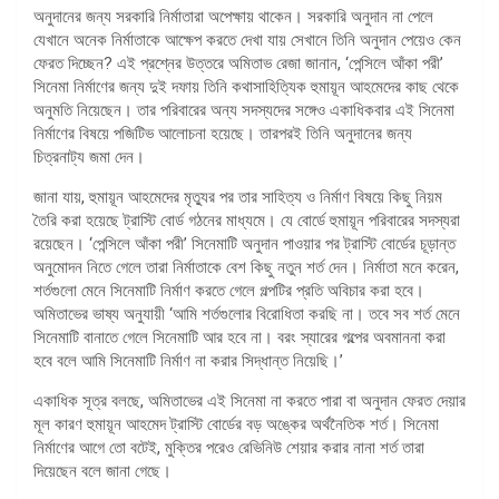
অনুদানের জন্য সরকারি নির্মাতারা অপেক্ষায় থাকেন। সরকারি অনুদান না পেলে
যেখানে অনেক নির্মাতাকে আক্ষেপ করতে দেখা যায় সেখানে তিনি অনুদান পেয়েও কেন
ফেরত দিচ্ছেন? এই প্রশ্নের উত্তরে অমিতাভ রেজা জানান, ‘পেন্সিলে আঁকা পরী’
সিনেমা নির্মাণের জন্য দুই দফায় তিনি কথাসাহিত্যিক হুমায়ূন আহমেদের কাছ থেকে
অনুমতি নিয়েছেন। তার পরিবারের অন্য সদস্যদের সঙ্গেও একাধিকবার এই সিনেমা
নির্মাণের বিষয়ে পজিটিভ আলোচনা হয়েছে। তারপরই তিনি অনুদানের জন্য
চিত্রনাট্য জমা দেন।
জানা যায়, হুমায়ূন আহমেদের মৃত্যুর পর তার সাহিত্য ও নির্মাণ বিষয়ে কিছু নিয়ম
তৈরি করা হয়েছে ট্রাস্টি বোর্ড গঠনের মাধ্যমে। যে বোর্ডে হুমায়ূন পরিবারের সদস্যরা
রয়েছেন। ‘পেন্সিলে আঁকা পরী’ সিনেমাটি অনুদান পাওয়ার পর ট্রাস্টি বোর্ডের চূড়ান্ত
অনুমোদন নিতে গেলে তারা নির্মাতাকে বেশ কিছু নতুন শর্ত দেন। নির্মাতা মনে করেন,
শর্তগুলো মেনে সিনেমাটি নির্মাণ করতে গেলে গল্পটির প্রতি অবিচার করা হবে।
অমিতাভের ভাষ্য অনুযায়ী ‘আমি শর্তগুলোর বিরোধিতা করছি না। তবে সব শর্ত মেনে
সিনেমাটি বানাতে গেলে সিনেমাটি আর হবে না। বরং স্যারের গল্পের অবমাননা করা
হবে বলে আমি সিনেমাটি নির্মাণ না করার সিদ্ধান্ত নিয়েছি।’
একাধিক সূত্র বলছে, অমিতাভের এই সিনেমা না করতে পারা বা অনুদান ফেরত দেয়ার
মূল কারণ হুমায়ূন আহমেদ ট্রাস্টি বোর্ডের বড় অঙ্কের অর্থনৈতিক শর্ত। সিনেমা
নির্মাণের আগে তো বটেই, মুক্তির পরেও রেভিনিউ শেয়ার করার নানা শর্ত তারা
দিয়েছেন বলে জানা গেছে।