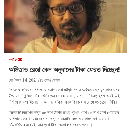
স্পট লাইট
অমিতাভ রেজা কেন অনুদানের টাকা ফেরত দিচ্ছেন!
সেপ্টেম্বর 14, 2021
রঙ বেরঙ ডেস্ক
‘আয়নাবাজি’খ্যাত নির্মাতা অমিতাভ রেজা চৌধুরী চলতি অর্থবছরে হুমায়ূন আহমেদের
উপন্যাস ‘পেন্সিলে আঁকা পরী’র জন্য সরকারি অনুদান পান। কিন্তু হঠাৎ করেই এই
নির্মাতা ঘোষণা দিয়েছেন- অনুদানের টাকা সরকারি কোষাগারে ফেরত দেবেন তিনি।
সিনেমাটি নির্মাণের জন্য ৬০ লাখ টাকার মধ্যে প্রথম ধাপে ১৮ লাখ টাকা পেয়েছেন
অমিতাভ রেজা। তিনি জানান, অনুদান কমিটির সঙ্গে তার আলোচনা হয়েছে।
দু’একদিনের মধ্যেই তিনি পুরো টাকা সরকারকে ফেরত দেবেন।