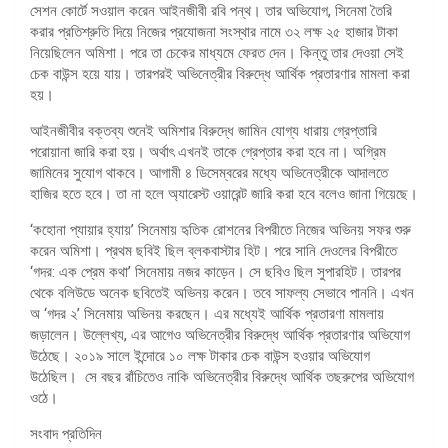
সেশন কোর্টে সওয়াল করেন আইনজীবী রবি পন্থ। তার অভিযোগ, সিনেমা তৈরি
করার প্রতিশ্রুতি দিয়ে নিজের প্রযোজনা সংস্থার নামে ৩২ লক্ষ ২৫ হাজার টাকা
নিয়েছিলেন অমিশা। পরে তা চেকের মাধ্যমে ফেরত দেন। কিন্তু তার দেওয়া সেই
চেক বাউন্স হয়ে যায়। তারপরই অভিনেত্রীর বিরুদ্ধে আর্থিক প্রতারণার মামলা করা
হয়।
আইনজীবীর বক্তব্য শুনেই অমিশার বিরুদ্ধে জামিন যোগ্য ধারায় গ্রেপ্তারি
পরোয়ানা জারি করা হয়। অর্থাৎ এখনই তাকে গ্রেপ্তার করা হবে না। অগ্রিম
জামিনের সুযোগ থাকবে। আগামী ৪ ডিসেম্বরের মধ্যে অভিনেত্রীকে আদালতে
হাজির হতে হবে। তা না হলে অ্যারেস্ট ওয়ারেন্ট জারি করা হবে বলেও জানা গিয়েছে।
‘কহোনা প্যায়ার হ্যায়’ সিনেমায় হৃতিক রোশনের বিপরীতে নিজের অভিনয় সফর শুরু
করেন অমিশা। প্রথম ছবিই ছিল ব্লকবাস্টার হিট। পরে সানি দেওলের বিপরীতে
‘গদর: এক প্রেম কথা’ সিনেমায় নজর কাড়েন। সে ছবিও ছিল সুপারহিট। তারপর
থেকে বলিউডে অনেক ছবিতেই অভিনয় করেন। তবে সাফল্য সেভাবে পাননি। এখন
অ ‘গদর ২’ সিনেমায় অভিনয় করছেন। এর মধ্যেই আর্থিক প্রতারণা মামলায়
জড়ালেন। উল্লেখ্য, এর আগেও অভিনেত্রীর বিরুদ্ধে আর্থিক প্রতারণার অভিযোগ
উঠেছে। ২০১৯ সালে ইন্দোরে ১০ লক্ষ টাকার চেক বাউন্স হওয়ার অভিযোগ
উঠেছিল। সে বছর রাঁচিতেও নাকি অভিনেত্রীর বিরুদ্ধে আর্থিক তছরুপের অভিযোগ
ওঠে।
সংবাদ প্রতিদিন