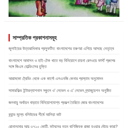
সাম্প্রতিক প্রকাশনাসমূহ
জুলাইয়ের উত্তরাধিকার প্রস্ফুটিত: বাংলাদেশের তরুণরা এগিয়ে আসছে নেতৃত্বে
বাংলাদেশে আবাসন ও হাই-টেক খাতে বড় বিনিয়োগে চায়না রেলওয়ে ফার্স্ট গ্রুপের
সঙ্গে জিএম হোল্ডিংসের চুক্তি
আরামকো ট্রেডিং থেকে এক কার্গো এলএনজি কেনার প্রস্তাব অনুমোদন
সামারফিল্ড ইন্টারন্যাশনাল স্কুলে ও’ লেভেল ও এ’ লেভেল গ্র্যাজুয়েশন অনুষ্ঠিত
জলবায়ু অর্থায়ন বাড়াতে বিনিয়োগযোগ্য প্রকল্প তৈরিতে জোর বাংলাদেশের
ব্র্যান্ড মূল্যে বলিউডের শীর্ষে আলিয়া ভাট
রোনালদোর আয় ৩৭১০ কোটি, ফুটবলের নতুন বাণিজ্যিক রাজা হওয়ার দৌড়ে কারা?