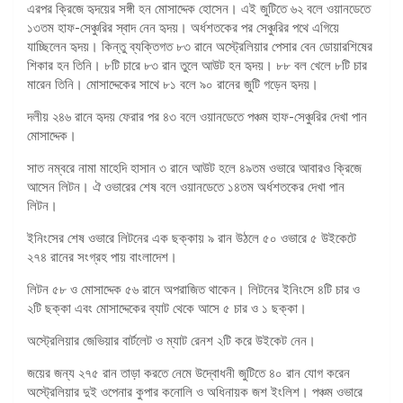
এরপর ক্রিজে হৃদয়ের সঙ্গী হন মোসাদ্দেক হোসেন। এই জুটিতে ৬২ বলে ওয়ানডেতে
১৩তম হাফ-সেঞ্চুরির স্বাদ নেন হৃদয়। অর্ধশতকের পর সেঞ্চুরির পথে এগিয়ে
যাচ্ছিলেন হৃদয়। কিন্তু ব্যক্তিগত ৮৩ রানে অস্ট্রেলিয়ার পেসার বেন ডোয়ারশিষের
শিকার হন তিনি। ৮টি চারে ৮৩ রান তুলে আউট হন হৃদয়। ৮৮ বল খেলে ৮টি চার
মারেন তিনি। মোসাদ্দেকের সাথে ৮১ বলে ৯০ রানের জুটি গড়েন হৃদয়।
দলীয় ২৪৬ রানে হৃদয় ফেরার পর ৪৩ বলে ওয়ানডেতে পঞ্চম হাফ-সেঞ্চুরির দেখা পান
মোসাদ্দেক।
সাত নম্বরে নামা মাহেদি হাসান ৩ রানে আউট হলে ৪৯তম ওভারে আবারও ক্রিজে
আসেন লিটন। ঐ ওভারের শেষ বলে ওয়ানডেতে ১৪তম অর্ধশতকের দেখা পান
লিটন।
ইনিংসের শেষ ওভারে লিটনের এক ছক্কায় ৯ রান উঠলে ৫০ ওভারে ৫ উইকেটে
২৭৪ রানের সংগ্রহ পায় বাংলাদেশ।
লিটন ৫৮ ও মোসাদ্দেক ৫৬ রানে অপরাজিত থাকেন। লিটনের ইনিংসে ৪টি চার ও
২টি ছক্কা এবং মোসাদ্দেকের ব্যাট থেকে আসে ৫ চার ও ১ ছক্কা।
অস্ট্রেলিয়ার জেভিয়ার বার্টলেট ও ম্যাট রেনশ ২টি করে উইকেট নেন।
জয়ের জন্য ২৭৫ রান তাড়া করতে নেমে উদ্বোধনী জুটিতে ৪০ রান যোগ করেন
অস্ট্রেলিয়ার দুই ওপেনার কুপার কনোলি ও অধিনায়ক জশ ইংলিশ। পঞ্চম ওভারে