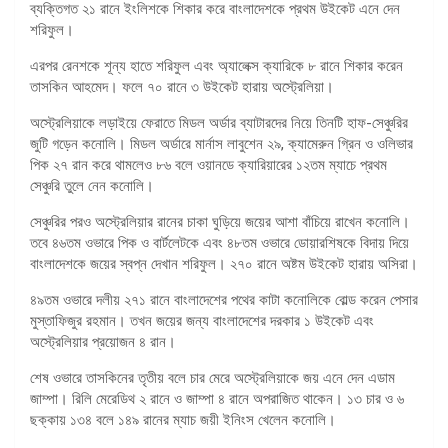
ব্যক্তিগত ২১ রানে ইংলিশকে শিকার করে বাংলাদেশকে প্রথম উইকেট এনে দেন
শরিফুল।
এরপর রেনশকে শূন্য হাতে শরিফুল এবং অ্যালেক্স ক্যারিকে ৮ রানে শিকার করেন
তাসকিন আহমেদ। ফলে ৭০ রানে ৩ উইকেট হারায় অস্ট্রেলিয়া।
অস্ট্রেলিয়াকে লড়াইয়ে ফেরাতে মিডল অর্ডার ব্যাটারদের নিয়ে তিনটি হাফ-সেঞ্চুরির
জুটি গড়েন কনোলি। মিডল অর্ডারে মার্নাস লাবুশেন ২৯, ক্যামেরুন গ্রিন ও ওলিভার
পিক ২৭ রান করে থামলেও ৮৬ বলে ওয়ানডে ক্যারিয়ারের ১২তম ম্যাচে প্রথম
সেঞ্চুরি তুলে নেন কনোলি।
সেঞ্চুরির পরও অস্ট্রেলিয়ার রানের চাকা ঘুড়িয়ে জয়ের আশা বাঁচিয়ে রাখেন কনোলি।
তবে ৪৬তম ওভারে পিক ও বার্টলেটকে এবং ৪৮তম ওভারে ডোয়ারশিষকে বিদায় দিয়ে
বাংলাদেশকে জয়ের স্বপ্ন দেখান শরিফুল। ২৭০ রানে অষ্টম উইকেট হারায় অসিরা।
৪৯তম ওভারে দলীয় ২৭১ রানে বাংলাদেশের পথের কাটা কনোলিকে বোল্ড করেন পেসার
মুস্তাফিজুর রহমান। তখন জয়ের জন্য বাংলাদেশের দরকার ১ উইকেট এবং
অস্ট্রেলিয়ার প্রয়োজন ৪ রান।
শেষ ওভারে তাসকিনের তৃতীয় বলে চার মেরে অস্ট্রেলিয়াকে জয় এনে দেন এডাম
জাম্পা। রিলি মেরেডিথ ২ রানে ও জাম্পা ৪ রানে অপরাজিত থাকেন। ১৩ চার ও ৬
ছক্কায় ১৩৪ বলে ১৪৯ রানের ম্যাচ জয়ী ইনিংস খেলেন কনোলি।