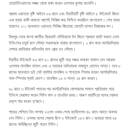
হোয়াইটওয়াশের লজ্জা থেকে রক্ষা করেন ওপেনার কুপার কনোলি।
প্রথম ওয়ানডে বৃষ্টি আইনে ৮৬ রানে এবং দ্বিতীয়টি বৃষ্টি আইনে ৫ উইকেটে জিতে
এক ম্যাচ বাকী থাকতে আগেই সিরিজ জয় নিশ্চিত করেছিল বাংলাদেশ। শেষ ম্যাচ
হারলেও ২-১ ব্যবধানে ওয়ানডে সিরিজ জিতেছে মেহেদি হাসান মিরাজের দল।
মিরপুর শেরে বাংলা জাতীয় ক্রিকেট স্টেডিয়ামে টস জিতে প্রথমে ব্যাট করতে নেমে
ইনিংসের চতুর্থ বলে সৌম্য সরকারকে হারায় বাংলাদেশ। ২ রান করে অস্ট্রেলিয়ার
পেসার জেভিয়ার বার্টলেটের বলে বোল্ড হন সৌম্য।
দ্বিতীয় উইকেটে ৫৬ বলে ৫১ রানের জুটি গড়ে শুরুর ধাক্কা সামাল দেন আরেক
ওপেনার তানজিদ হাসান এবং এ ম্যাচের অধিনায়ক নাজমুল হোসেন শান্ত। তবে ৮
রানের ব্যবধানে দুই সেট ব্যাটার তানজিদ ও শান্তকে শিকার করেন অস্ট্রেলিয়ার
অফ-স্পিনার ম্যাট রেনশ। তানজিদ ১৯ ও শান্ত ২৪ রান করেন।
৬১ রানে ৩ উইকেট পতনের পর অস্ট্রেলিয়ার বোলারদের সামনে প্রতিরোধ গড়ে
ইনিংস মেরামত করেন লিটন দাস ও তাওহিদ হৃদয়। দারুণ ব্যাটিংয়ে দলের স্কোর
দেড়শ পার করেন দু’জনে।
পায়ের পেশিতে টান লাগায় ৩২তম ওভার শেষে ব্যক্তিগত ৪৮ রানে আহত অবসর
নেন লিটন। এসময় দলের স্কোর ছিল ৩ উইকেটে ১৫৩ রান। হৃদয়ের সাথে ৯৫
রানের অবিচ্ছিন্ন জুটি গড়েন লিটন।