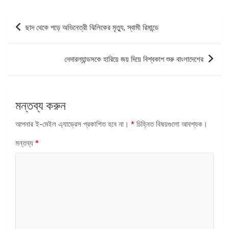
পোস্ট
ছাদ থেকে পড়ে অভিনেত্রী ঝিলিকের মৃত্যু, স্বামী রিমান্ডে
ন্যাভিগেশন
নেদারল্যান্ডসকে হারিয়ে জয় দিয়ে বিশ্বকাপ শুরু বাংলাদেশের
মন্তব্য করুন
আপনার ই-মেইল এ্যাড্রেস প্রকাশিত হবে না।
*
চিহ্নিত বিষয়গুলো আবশ্যক।
মন্তব্য
*