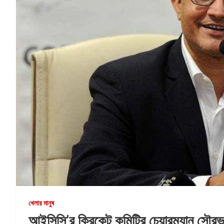
খেলার মানুষ
আইসিসি’র ক্রিকেট কমিটির চেয়ারম্যান সৌরভ গ