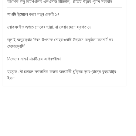
আংশিক চালু মহেশখালীর এলএনজি টার্মিনাল, রাতেই বাড়বে গ্যাস সরবরাহ
শাওমি উন্মোচন করল নতুন রেডমি ১৭
লোকসংগীত জগতে শোকের ছায়া, না ফেরার দেশে স্বাগত দে
জুলাই অভ্যুত্থান দিবস উপলক্ষে সোহরাওয়ার্দী উদ্যানে অনুষ্ঠিত ‘কনসার্ট ফর
ডেমোক্রেসি’
নিজেদের সামর্থ যাচাইয়ের অগ্নিপরীক্ষা
হরমুজে নৌ চলাচল স্বাভাবিক করতে অন্তর্বর্তী চুক্তির দ্বারপ্রান্তে যুক্তরাষ্ট্র-
ইরান