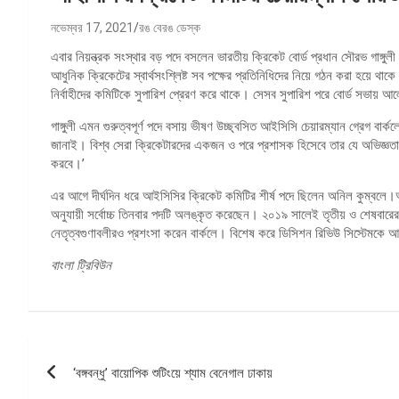
নভেম্বর 17, 2021
রঙ বেরঙ ডেস্ক
এবার নিয়ন্ত্রক সংস্থার বড় পদে বসলেন ভারতীয় ক্রিকেট বোর্ড প্রধান সৌরভ গাঙ্গ
আধুনিক ক্রিকেটের স্বার্থসংশ্লিষ্ট সব পক্ষের প্রতিনিধিদের নিয়ে গঠন করা হয়ে 
নির্বাহীদের কমিটিকে সুপারিশ প্রেরণ করে থাকে। সেসব সুপারিশ পরে বোর্ড সভায়
গাঙ্গুলী এমন গুরুত্বপূর্ণ পদে বসায় ভীষণ উচ্ছ্বসিত আইসিসি চেয়ারম্যান গ্রেগ বার্
জানাই। বিশ্ব সেরা ক্রিকেটারদের একজন ও পরে প্রশাসক হিসেবে তার যে অভিজ্ঞতা
করবে।’
এর আগে দীর্ঘদিন ধরে আইসিসির ক্রিকেট কমিটির শীর্ষ পদে ছিলেন অনিল কুম্বল
অনুযায়ী সর্বোচ্চ তিনবার পদটি অলঙ্কৃত করেছেন। ২০১৯ সালেই তৃতীয় ও শেষবারে
নেতৃত্বগুণাবলীরও প্রশংসা করেন বার্কলে। বিশেষ করে ডিসিশন রিভিউ সিস্টেমকে আ
বাংলা ট্রিবিউন
পোস্ট
‘বঙ্গবন্ধু’ বায়োপিক শুটিংয়ে শ্যাম বেনেগাল ঢাকায়
ন্যাভিগেশন