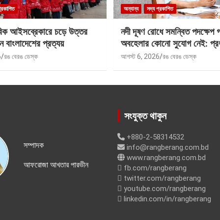
প্রকাশিত
অন্যান্য
সদ্য প্রকাশিত
বিক আইসব্রেকারে চড়ে উত্তর
নদী দূষণ রোধে সমন্বিত পদক্ষেপ 
ে বাংলাদেশের প্রত্যয়
অবহেলার কোনো সুযোগ নেই: প্রধান
6
রঙ বেরঙ ডেস্ক
আগস্ট 6, 2026
রঙ বেরঙ ডেস্ক
সংযুক্ত থাকুন
+880-2-58314532
সম্পাদক
info@rangberang.com.bd
www.rangberang.com.bd
আফরোজা আখতার পারভীন
fb.com/rangberang
twitter.com/rangberang
youtube.com/rangberang
linkedin.com/in/rangberang