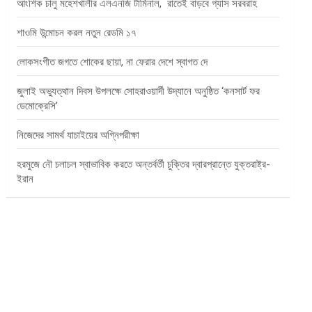
আংশিক চালু মহেশখালীর এলএনজি টার্মিনাল, রাতেই বাড়বে গ্যাস সরবরাহ
শাওমি উন্মোচন করল নতুন রেডমি ১৭
লোকসংগীত জগতে শোকের ছায়া, না ফেরার দেশে স্বাগত দে
জুলাই অভ্যুত্থান দিবস উপলক্ষে সোহরাওয়ার্দী উদ্যানে অনুষ্ঠিত ‘কনসার্ট ফর
ডেমোক্রেসি’
নিজেদের সামর্থ যাচাইয়ের অগ্নিপরীক্ষা
হরমুজে নৌ চলাচল স্বাভাবিক করতে অন্তর্বর্তী চুক্তির দ্বারপ্রান্তে যুক্তরাষ্ট্র-
ইরান