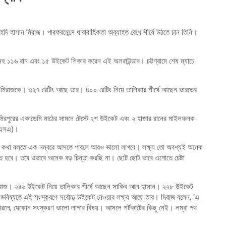
হেদি হাসান মিরাজ। পারফরমেন্সে ধারাবাহিকতা অব্যাহত রেখে শীর্ষে উঠতে চান তিনি।
ুরিসহ ১১৬ রান এবং ১৫ উইকেট শিকার করেন এই অলরাউন্ডার। চট্টগ্রামে শেষ ম্যাচে
 তুলেছে মিরাজকে। ৩২৭ রেটিং আছে তার। ৪০০ রেটিং নিয়ে তালিকার শীর্ষে আছেন ভারতের
জ মিরপুরের একাডেমি মাঠের সামনে টেস্টে ২শ উইকেট এবং ২ হাজার রানের মাইলফলক
িসিএসএ)।
ত্যি কথা বলতে এক নম্বরে আসতে পারলে আরও ভালো লাগবে। লক্ষ্য তো অবশ্যই অনেক
তে হবে। তবে ওভাবে অনেক বড় চিন্তা করছি না। ছোট ছোট ভাবে এগোতে চেষ্টা
রেন মিরাজ। ২৪৬ উইকেট নিয়ে তালিকার শীর্ষে আছেন সাকিব আল হাসান। ২২৮ উইকেট
িষ্যতে এই সংস্করণে সর্বোচ্চ উইকেট নেওয়ার লক্ষ্য আছে তার। মিরাজ বলেন, ‘এ
লে, যেকোন সংস্করণ ভালো লাগার বিষয়। আসলে শর্টকাটের কিছু নেই। লম্বা পথ