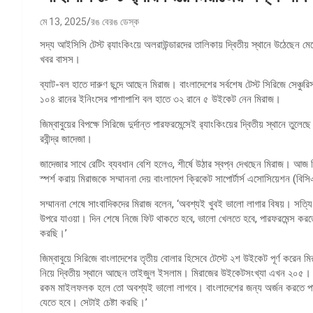
মে 13, 2025
রঙ বেরঙ ডেস্ক
সদ্য আইসিসি টেস্ট র‌্যাংকিংয়ে অলরাউন্ডারদের তালিকায় দ্বিতীয় স্থানে উঠেছেন মে
খবর বাসস।
ব্যাট-বল হাতে দারুণ ছন্দে আছেন মিরাজ। বাংলাদেশের সর্বশেষ টেস্ট সিরিজে সেঞ্চ
১০৪ রানের ইনিংসের পাশাপাশি বল হাতে ৩২ রানে ৫ উইকেট নেন মিরাজ।
জিম্বাবুয়ের বিপক্ষে সিরিজে দুর্দান্ত পারফরমেন্সেই র‌্যাংকিংয়ের দ্বিতীয় স্থানে
রবীন্দ্র জাদেজা।
জাদেজার সাথে রেটিং ব্যবধান বেশি হলেও, শীর্ষে উঠার স্বপ্ন দেখছেন মিরাজ। আ
স্পর্শ করায় মিরাজকে সম্মাননা দেয় বাংলাদেশ ক্রিকেট সাপোর্টার্স এসোসিয়েশন (ব
সম্মাননা শেষে সাংবাদিকদের মিরাজ বলেন, ‘অবশ্যই খুবই ভালো লাগার বিষয়। স
উপরে যাওয়া। দিন শেষে নিজে ফিট থাকতে হবে, ভালো খেলতে হবে, পারফরমেন্স কর
করছি।’
জিম্বাবুয়ে সিরিজে বাংলাদেশের তৃতীয় বোলার হিসেবে টেস্টে ২শ উইকেট পূর্ণ ক
নিয়ে দ্বিতীয় স্থানে আছেন তাইজুল ইসলাম। মিরাজের উইকেটসংখ্যা এখন ২০৫। ভব
রকম মাইলফলক হলে তো অবশ্যই ভালো লাগবে। বাংলাদেশের জন্য অর্জন করতে পার
যেতে হবে। সেটাই চেষ্টা করছি।’