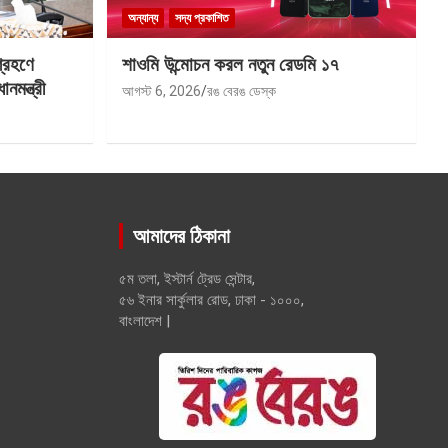
অন্যান্য
সদ্য প্রকাশিত
গ্রহণে
শাওমি উন্মোচন করল নতুন রেডমি ১৭
মন্ত্রী
আগস্ট 6, 2026
রঙ বেরঙ ডেস্ক
আমাদের ঠিকানা
৫ম তলা, ইস্টার্ন ট্রেড সেন্টার,
৫৬ ইনার সার্কুলার রোড, ঢাকা - ১০০০,
বাংলাদেশ |