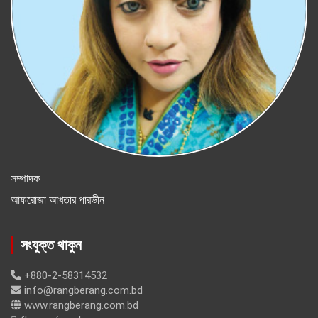
সম্পাদক
আফরোজা আখতার পারভীন
সংযুক্ত থাকুন
+880-2-58314532
info@rangberang.com.bd
www.rangberang.com.bd