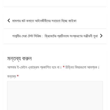
পোস্ট
মামলার জট কমাতে আইনজীবীদের সহায়তা দিচ্ছে জাইকা
ন্যাভিগেশন
শতাব্দীর সেরা টেস্ট সিরিজ : ক্রিকেটের প্রাচীনতম সংস্করণের সঞ্জীবনী সুধা
মন্তব্য করুন
আপনার ই-মেইল এ্যাড্রেস প্রকাশিত হবে না।
*
চিহ্নিত বিষয়গুলো আবশ্যক।
মন্তব্য
*