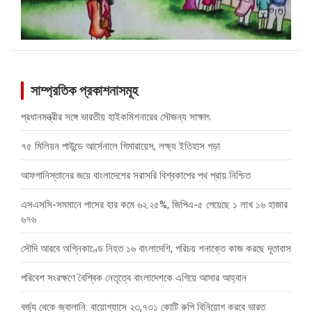
সাম্প্রতিক প্রকাশনাসমূহ
প্রধানমন্ত্রীর সঙ্গে ভারতীয় হাইকমিশনারের সৌজন্য সাক্ষাৎ
৭৫ মিলিয়ন পাউন্ডে আর্সেনালে গিমারায়েস, লক্ষ্য ইতিহাস গড়া
আফগানিস্তানের জয়ে বাংলাদেশের সরাসরি বিশ্বকাপের পথ প্রায় নিশ্চিত
এসএসসি-সমমানে পাসের হার কমে ৬২.২৫%, জিপিএ-৫ পেয়েছে ১ লাখ ১৬ হাজার
৬৭৬
সৌদি আরবে অগ্নিকাণ্ডে নিহত ১৬ বাংলাদেশি, পরিচয় শনাক্তে কাজ করছে দূতাবাস
পরিবেশ সংরক্ষণে বৈশ্বিক নেতৃত্বে বাংলাদেশকে এগিয়ে আসার আহ্বান
বর্জ্য থেকে জ্বালানি: বায়োগ্যাসে ২৩,৭৩১ কোটি রুপি বিনিয়োগ করবে ভারত