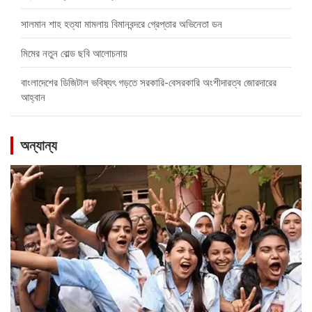
সালমান শাহ হত্যা মামলায় বিমানবন্দরে গ্রেপ্তার অভিনেতা ডন
মিমের নতুন বোল্ড ছবি আলোচনায়
বাংলাদেশের ডিজিটাল ভবিষ্যৎ গড়তে সরকারি-বেসরকারি অংশীদারত্ব জোরদারের
আহ্বান
অন্যান্য