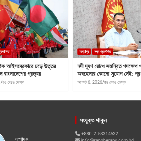
প্রকাশিত
অন্যান্য
সদ্য প্রকাশিত
বিক আইসব্রেকারে চড়ে উত্তর
নদী দূষণ রোধে সমন্বিত পদক্ষেপ 
ে বাংলাদেশের প্রত্যয়
অবহেলার কোনো সুযোগ নেই: প্রধান
6
রঙ বেরঙ ডেস্ক
আগস্ট 6, 2026
রঙ বেরঙ ডেস্ক
সংযুক্ত থাকুন
+880-2-58314532
সম্পাদক
info@rangberang.com.bd