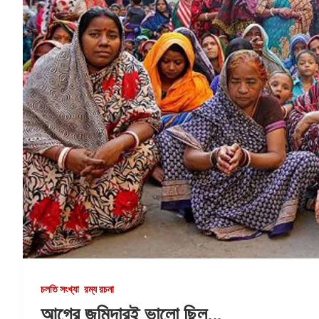
চলতি সংখ্যা
রম্য রচনা
আগের জমিদারই ভালো ছিল…