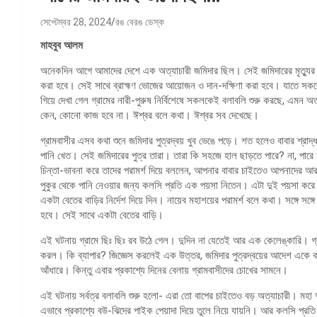
সেপ্টেম্বর 28, 2024
রঙ বেরঙ ডেস্ক
মাহবুব আলম
অনেকদিন আগে আমাদের দেশে এক অত্যাচারী জমিদার ছিল। সেই জমিদারের মৃত্যুর পর ত
করা হবে। সেই সাথে ব্রাহ্মণ ভোজের আয়োজন ও দান-দক্ষিণা করা হবে। যাতে সকলে তার
গিয়ে দেখা গেল গ্রামের নারী-পুরুষ নির্বিশেষে সকলকেই বলাবলি শুরু করছে, এমন অত
কেন, কোনো কাজ হবে না। ঈশ্বর বলে কথা। ঈশ্বর সব দেখেছে।
গ্রামবাসীর এসব কথা শুনে জমিদার পুত্রদ্বয় খুব ভেঙে পড়ে। শত হলেও বাবার শ্রা
পানি খেত। সেই জমিদারের পুত্র তারা। তারা কি সহজে হাল ছাড়তে পারে? না, পারে
চিন্তা-ভাবনা করে তাদের পরামর্শ দিয়ে বললেন, আপনার বাবার চাইতেও আপনাদের আ
পুকুর থেকে পানি নেওয়ার জন্য কলসি প্রতি এক পয়সা নিতেন। এটা দুই পয়সা করে
একটা বেতের বাড়ির নির্দেশ দিয়ে দিন। নায়েব মহাশয়ের পরামর্শ বলে কথা। সঙ্গে সঙ্
হবে। সেই সাথে একটা বেতের বাড়ি।
এই ঘটনায় গ্রামে ছিঃ ছিঃ রব উঠে গেল। দুদিন না যেতেই আর এক কেলেঙ্কারি। গ্রামে
করল। কি ব্যাপার? জিজ্ঞেস করলেই এক উত্তর, জমিদার পুত্রদ্বয়ের আদেশ একে ব
আঁধারে। কিন্তু এবার প্রকাশ্যে দিনের বেলায় গ্রামবাসীদের চোখের সামনে।
এই ঘটনায় সর্বত্র বলাবলি শুরু হলো- এরা তো বাপের চাইতেও বড় অত্যাচারী। 
এভাবে প্রকাশ্যে বউ-ঝিদের পাইক পেয়াদা দিয়ে তুলে নিয়ে যায়নি। আর কলসি প্র