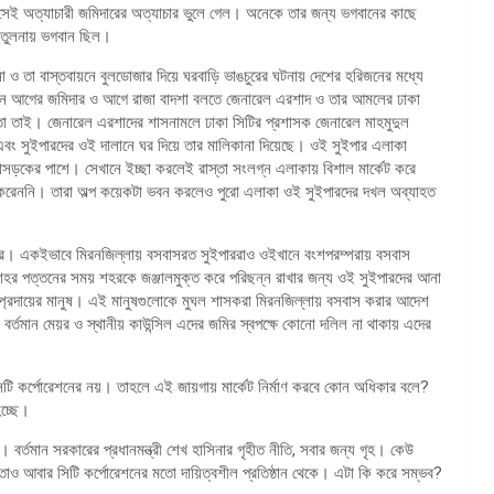
সেই অত্যাচারী জমিদারের অত্যাচার ভুলে গেল। অনেকে তার জন্য ভগবানের কাছে
 তুলনায় ভগবান ছিল।
্পনা ও তা বাস্তবায়নে বুলডোজার দিয়ে ঘরবাড়ি ভাঙচুরের ঘটনায় দেশের হরিজনের মধ্যে
 আগের জমিদার ও আগে রাজা বাদশা বলতে জেনারেল এরশাদ ও তার আমলের ঢাকা
 তো তাই। জেনারেল এরশাদের শাসনামলে ঢাকা সিটির প্রশাসক জেনারেল মাহমুদুল
। এবং সুইপারদের ওই দালানে ঘর দিয়ে তার মালিকানা দিয়েছে। ওই সুইপার এলাকা
া মহাসড়কের পাশে। সেখানে ইচ্ছা করলেই রাস্তা সংলগ্ন এলাকায় বিশাল মার্কেট করে
া করেননি। তারা অল্প কয়েকটা ভবন করলেও পুরো এলাকা ওই সুইপারদের দখল অব্যাহত
দের। একইভাবে মিরনজিল্লায় বসবাসরত সুইপাররাও ওইখানে বংশপরম্পরায় বসবাস
 পত্তনের সময় শহরকে জঞ্জালমুক্ত করে পরিছন্ন রাখার জন্য ওই সুইপারদের আনা
্প্রদায়ের মানুষ। এই মানুষগুলোকে মুঘল শাসকরা মিরনজিল্লায় বসবাস করার আদেশ
্তমান মেয়র ও স্থানীয় কাউন্সিল এদের জমির স্বপক্ষে কোনো দলিল না থাকায় এদের
ি কর্পোরেশনের নয়। তাহলে এই জায়গায় মার্কেট নির্মাণ করবে কোন অধিকার বলে?
চ্ছে।
 বর্তমান সরকারের প্রধানমন্ত্রী শেখ হাসিনার গৃহীত নীতি, সবার জন্য গৃহ। কেউ
তাও আবার সিটি কর্পোরেশনের মতো দায়িত্বশীল প্রতিষ্ঠান থেকে। এটা কি করে সম্ভব?