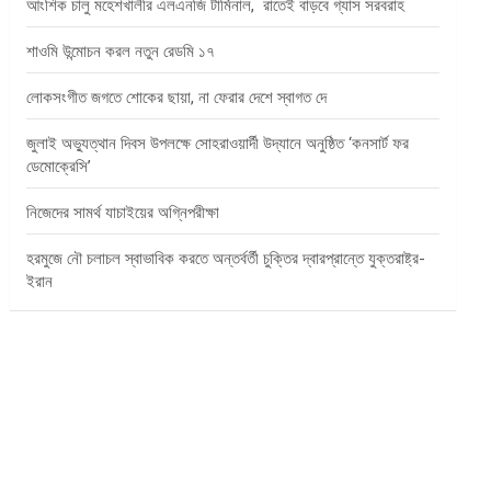
আংশিক চালু মহেশখালীর এলএনজি টার্মিনাল, রাতেই বাড়বে গ্যাস সরবরাহ
শাওমি উন্মোচন করল নতুন রেডমি ১৭
লোকসংগীত জগতে শোকের ছায়া, না ফেরার দেশে স্বাগত দে
জুলাই অভ্যুত্থান দিবস উপলক্ষে সোহরাওয়ার্দী উদ্যানে অনুষ্ঠিত ‘কনসার্ট ফর
ডেমোক্রেসি’
নিজেদের সামর্থ যাচাইয়ের অগ্নিপরীক্ষা
হরমুজে নৌ চলাচল স্বাভাবিক করতে অন্তর্বর্তী চুক্তির দ্বারপ্রান্তে যুক্তরাষ্ট্র-
ইরান