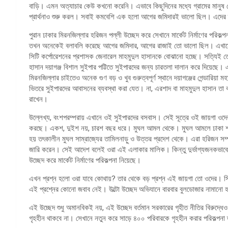
বাড়ি। এমন অত্যাচার কেউ কখনো করেনি। এভাবে কিছুদিনের মধ্যে গ্রামের মানুষ 
প্রার্থনাও শুরু করল। সবাই কমবেশি এক হলো আগের জমিদারই ভালো ছিল। এদের
পুরান ঢাকার মিরনজিল্লার হরিজন পল্লী উচ্ছেদ করে সেখানে মার্কেট নির্মাণের পরিকল
তখন অনেকেই বলাবলি করেছে আগের জমিদার, আগের রাজাই তো ভালো ছিল। এখানে
সিটি কর্পোরেশনের প্রশাসক জেনারেল মাহমুদুল হাসানকে বোঝানো হচ্ছে। সত্যিই
হাসান দয়াগঞ্জ বিশাল সুইপার পট্টিতে সুইপারদের জন্য চারতলা দালান করে দিয়েছে
মিরনজিল্লার চাইতেও অনেক গুণ বড় ও খুব গুরুত্বপূর্ণ স্থানে দয়াগঞ্জের গেন্ডারিয়
ভিতরে সুইপারদের আবাসনের ব্যবস্থা করা যেত। না, এরশাদ বা মাহমুদুল হাসান ত
রাখেন।
উল্লেখ্য, বংশপরম্পরায় এখানে ওই সুইপারদের বসবাস। সেই সূত্রে ওই জায়গা ও
করছে। একশ, দুইশ নয়, চারশ বছর ধরে। মুঘল আমল থেকে। মুঘল আমলে ঢাকা শহর
হয় তৎকালীন মুঘল সাম্রাজ্যের তামিলনাড়ু ও উত্তর প্রদেশ থেকে। এরা হরিজন সম
জারি করেন। সেই আদেশ বলেই ওরা এই এলাকার মালিক। কিন্তু দুর্ভাগ্যজনকভাবে বর
উচ্ছেদ করে মার্কেট নির্মাণের পরিকল্পনা নিয়েছে।
এখন প্রশ্ন হলো ওরা যাবে কোথায়? তার থেকে বড় প্রশ্ন এই জায়গা তো ওদের। সিট
এই প্রশ্নের কোনো জবাব নেই। উল্টো উচ্ছেদ অভিযানে বারবার বুলডোজার নামানো হ
এই উচ্ছেদ শুধু অমানবিকই নয়, এই উচ্ছেদ বর্তমান সরকারের গৃহীত নীতির বিরুদ্ধেও।
গৃহহীন থাকবে না। সেখানে নতুন করে সাড়ে ৪০০ পরিবারকে গৃহহীন করার পরিকল্পনা 