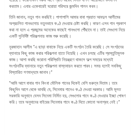
করতাম। এবার একেবারেই ঘরোয়া পরিসরে জন্মদিন পালন করব।
তিনি জানান, নতুন গান করছিই। পাশাপাশি আমার বাবা প্রয়াত আবদুল আলীমের
অপ্রচলিত গানগুলোয় নতুনভাবে কণ্ঠ দেওয়ার চেষ্টা করছি। কারণ এসব গান প্রকাশ
করা না হলে এ প্রজন্মের অনেকের কাছেই গানগুলো পৌঁছাবে না। তাই সেগুলো নিয়ে
একটি সুনির্দিষ্ট পরিকল্পনায় কাজ শুরু করেছি।
নূরজাহান আলীম “এ ছাড়া বাবাকে নিয়ে একটি সংগঠন তৈরি করেছি। সে সংগঠনের
ব্যানারে কিছু কাজ করার পরিকল্পনা হাতে নিয়েছি। এখন চলছে এটির প্রস্তুতিমূলক
কাজ। আশা করছি করোনা পরিস্থিতি নিয়ন্ত্রণে থাকলে অল্প সময়ের মধ্যেই
সংগঠনটির ব্যানারে নতুন পরিকল্পনা বাস্তবায়ন করতে পারব। সময় হলেই সবকিছু
বিস্তারিত গণমাধ্যমে জানাব।”
“আমি আগে বাবার গান কিংবা মৌলিক গানের দিকেই বেশি গুরুত্ব দিতাম। তবে
কিছুদিন আগে থেকে ভাবছি যে, সিনেমার গানেও কণ্ঠ দেওয়া দরকার। আমি মূলত
সরকারি অনুদানে যেসব সিনেমা নির্মিত হয়, সেগুলোর গানে কণ্ঠ দেওয়ার ইচ্ছা পোষণ
করি। তবে অনুদানের বাইরের সিনেমার গানে কণ্ঠ দিতে কোনো অনাগ্রহ নেই।”