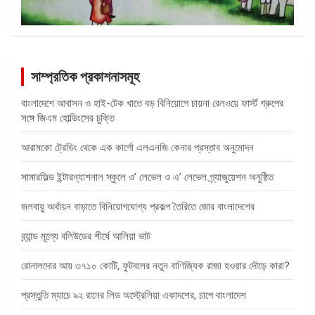
সাম্প্রতিক প্রকাশনাসমূহ
বাংলাদেশে আবাসন ও হাই-টেক খাতে বড় বিনিয়োগে চায়না রেলওয়ে ফার্স্ট গ্রুপের
সঙ্গে জিএম হোল্ডিংসের চুক্তি
আরামকো ট্রেডিং থেকে এক কার্গো এলএনজি কেনার প্রস্তাব অনুমোদন
সামারফিল্ড ইন্টারন্যাশনাল স্কুলে ও’ লেভেল ও এ’ লেভেল গ্র্যাজুয়েশন অনুষ্ঠিত
জলবায়ু অর্থায়ন বাড়াতে বিনিয়োগযোগ্য প্রকল্প তৈরিতে জোর বাংলাদেশের
ব্র্যান্ড মূল্যে বলিউডের শীর্ষে আলিয়া ভাট
রোনালদোর আয় ৩৭১০ কোটি, ফুটবলের নতুন বাণিজ্যিক রাজা হওয়ার দৌড়ে কারা?
প্রস্তুতি ম্যাচে ৯২ রানের লিড অস্ট্রেলিয়া একাদশের, চাপে বাংলাদেশ