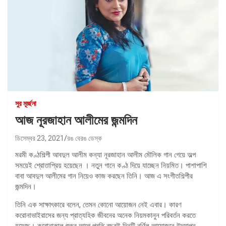
সুর মূর্চ্ছনা
আজ নূরজাহান আলীমের জন্মদিন
ডিসেম্বর 23, 2021
রঙ বেরঙ ডেস্ক
মরমী কণ্ঠশিল্পী আবদুল আলীম কন্যা নূরজাহান আলীম মৌলিক গান গেয়ে অল্প
সময়েই শ্রোতাপ্রিয় হয়েছেন । নতুন গানে কণ্ঠ দিয়ে যাচ্ছেন নিয়মিত। পাশাপাশি
বাবা আবদুল আলীমের গান নিয়েও কাজ করছেন তিনি। আজ এ সংগীতশিল্পীর
জন্মদিন।
তিনি এক সাক্ষাৎকারে বলেন, তেমন কোনো আয়োজন নেই এবার। কারণ
করোনাভাইরাসের জন্য প্রাত্যহিক জীবনের অনেক নিয়মকানুন পরিবর্তন করতে
হয়েছে। করোনাকাল শুরুর আগে প্রতি বছরই দিনটি বর্ণিল আয়োজনে উদযাপন