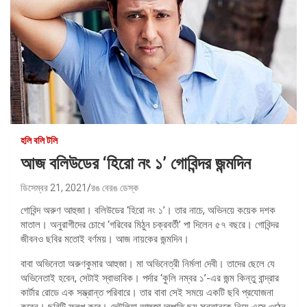
হলি বলি টলি
আজ বলিউডের ‘হিরো নং ১’ গোবিন্দর জন্মদিন
ডিসেম্বর 21, 2021
রঙ বেরঙ ডেস্ক
গোবিন্দ অরুণ আহুজা। বলিউডের ‘হিরো নং ১’। তার নাচে, অভিনয়ে কয়েক দশক
মাতাল। অনুরাগীদের চোখে ‘গরিবের মিঠুন চক্রবর্তী’ পা দিলেন ৫৭ বছরে। গোবিন্দর
জীবনও ছবির মতোই বর্ণময়। আজ নায়কের জন্মদিন।
বাবা অভিনেতা অরুণকুমার আহুজা। মা অভিনেত্রী নির্মলা দেবী। তাদের ছেলে যে
অভিনেতাই হবেন, সেটাই স্বাভাবিক। পর্দার ‘কুলি নম্বর ১’-এর জন্ম কিন্তু বান্দ্রার
কার্টার রোডে এক সম্ভ্রান্ত পরিবারে। তার বাবা সেই সময়ে একটি ছবি প্রযোজনা
করেন। ছবিটি ফ্লপ করে। দেউলিয়া আহুজা দম্পতি ছয় সন্তানকে নিয়ে এসে ওঠেন