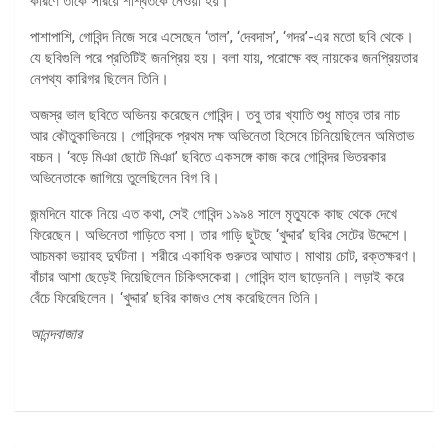
কারণে তাকে সরিয়ে শাশ্বতকে নেওয়া হয়।
পাশাপাশি, গোবিন্দ নিজে সরে এসেছেন ‘তাল’, ‘দেবদাস’, ‘গদর’-এর মতো ছবি থেকে।
যে ছবিগুলি পরে প্রতিটিই জনপ্রিয় হয়। বলা যায়, পরোক্ষে বহু নায়কের জনপ্রিয়তার
নেপথ্য কারিগর ছিলেন তিনি।
অজস্র ভাল ছবিতে অভিনয় করেছেন গোবিন্দ। তবু তার খ্যাতি শুধু মাত্র তার নাচ
আর কৌতুকাভিনয়ে। গোবিন্দকে প্রথম দক্ষ অভিনেতা হিসেবে চিনিয়েছিলেন অমিতাভ
বচ্চন। ‘বড়ে মিঞা ছোটে মিঞা’ ছবিতে একসঙ্গে কাজ করে গোবিন্দর ভিতরকার
অভিনেতাকে জাগিয়ে তুলেছিলেন বিগ বি।
জন্মদিনে যাকে নিয়ে এত কথা, সেই গোবিন্দ ১৯৯৪ সালে মৃত্যুকে কাছ থেকে দেখে
ফিরেছেন। অভিনেতা গাড়িতে বসা। তার গাড়ি ছুটছে ‘খুদ্দার’ ছবির সেটের উদ্দেশে।
আচমকা ভয়াবহ দুর্ঘটনা। শরীরে একাধিক গুরুতর আঘাত। মাথায় চোট, রক্তক্ষরণ।
বাঁচার আশা ছেড়েই দিয়েছিলেন চিকিৎসকেরা। গোবিন্দ হাল ছাড়েননি। লড়াই করে
বেঁচে ফিরেছিলেন। ‘খুদ্দার’ ছবির কাজও শেষ করেছিলেন তিনি।
আনন্দবাজার