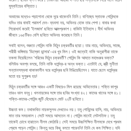
মুম্বাইয়ের বস্তিতে।
অভাবের মধ্যেও পড়াশোনা থেকে দূরে থাকেননি তিনি। বাণিজ্যে স্নাতক গোবিন্দকে
যদিও তার বাবাই পরামর্শ দেন- ব্যবসা নয়, অভিনয় হোক তার পেশা। বাবার কথা
শিরোধার্য করেই ‘ইলজাম’ ছবিতে আত্মপ্রকাশ। বাকিটা ইতিহাস। দীর্ঘ অভিনয়
জীবনে ১৬৫টিরও বেশি ছবিতে অভিনয় করেছেন তিনি।
সবাই বলেন, শুরুতে গোবিন্দ নাকি মিঠুন চক্রবর্তীর ছায়া। তার নাচে, অভিনয়ে, সাজে,
শরীরী ভঙ্গিমায় ‘ডিস্কো ডান্সার’-এর খুব মিল। ওই জন্যেই নাকি অনুরাগীরা তাকে
তকমা দিয়েছিলেন ‘গরিবের মিঠুন চক্রবর্তী’! গোবিন্দ কি আদতে মহাগুরুর ভক্ত?
বলিউড অবশ্য বলছে, তিনি নাকি ধর্মেন্দ্র-র অন্ধ ভক্ত। এতটাই যে, স্ত্রী সুনীতা
সন্তানসম্ভবা থাকাকালীন ঘরে ধর্মেন্দ্রর ছবি টাঙিয়েছিলেন। যাতে ছেলে ধর্মেন্দ্রর
মতো হয় সুপুরুষ হয়!
মিঠুন চক্রবর্তীর সঙ্গে আরও একটি বিষয়েও মিল রয়েছে অভিনেতার। শক্তি কাপূর
তারও ভাল বন্ধু। খলনায়কের সঙ্গে তার ছবির সংখ্যা ৪২। কাদের খানের সঙ্গে ৪১।
শক্তি-কাদের-গোবিন্দ জুটি বেঁধেছেন মোট ২২টি ছবিতে।
উচ্চতা কম। তথাকথিত নায়কসুলভ দেখতেও নয়। তবু গোবিন্দের হাসি, নাচ, অভিনয়ে
মাত তার সময়কাল। সেটে সময়ে আসতেন না। গোবিন্দ মানেই লেটলতিফ। তবু
তাকেই চোখে হারাতেন নীলম কোঠারি। সেই সময়ে উচ্চশিক্ষিত নীলমকে দেখে প্রথম
প্রেমে পড়েন গোবিন্দ। কিন্তু ভয়ে কিছু বলতে পারেননি! তিনি যে কম শিক্ষিত। যদি