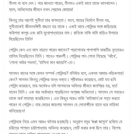
নীলম না বলে দেন। পরে জানতে পারেন, নীলমও একই ভাবে তাকে ভালবাসেন।
ব্যস, অভিনেতার জীবনে তখন প্রেমের জোয়ার!
কিন্তু তার আগেই সুনীতা তার বাগদত্তা। ফলে, মায়ের নির্দেশে নীলম নয়,
সুনীতাকেই জীবনসঙ্গিনী বাছতে হয় তাকে। একই ভাবে গোবিন্দর সঙ্গে জড়িয়েছে
করিশমা কাপূর এবং রানি মুখোপাধ্যায়ের নাম। রানিকে নাকি দামি বাড়িও উপহার
দিয়েছিলেন তিনি!
গোবিন্দ কেন এত ভাল নাচতে পারেন জানেন? পড়াশোনার পাশাপাশি ভারতীয় নৃত্যেরও
তালিম নিয়েছিলেন তিনি। গানেও পারদর্শী। গোবিন্দর গান শোনা গিয়েছে ‘আঁখে’,
‘শোলা অউর শবনম’, ‘হাসিনা মান জায়েগি’-তে।
সালমন খানের সঙ্গে কেমন সম্পর্ক গোবিন্দর? বলিউড বলে, একদম আদায়-কাঁচকলায়!
কেন? সালমন কিন্তু গোবিন্দর অন্ধ ভক্ত। স্বীকারও করেছেন, মোট যত ছবি
গোবিন্দ করেছেন, তার অর্ধেকও যদি সালমনের অভিনয় জীবনে জনপ্রিয় হয়, বর্তে
যাবেন তিনি। এক বার অর্থাভাবে পড়েছিলেন অগ্রজ অভিনেতা। সালমন সে সময়েও
তাকে অর্থ সাহায্য করেছিলেন। এত কিছুর পরেও নাকি ‘ভাইজান’কে সহ্য করতে
পারেন না গোবিন্দ। তার মেয়ের জায়গায় সালমন যে সোনাক্ষীকে হাতে ধরে নায়িকা
বানিয়েছেন!
গোবিন্দকে নিয়ে এমন আরও ঘটনার ছড়াছড়ি। অনুরাগ বসুর ‘জগ্গা জাসুস’ ছবিতে যে
চরিত্রে শাশ্বত চট্টোপাধ্যায় অভিনয় করেছেন, সেটি করার কথা ছিল তার। বিশেষ