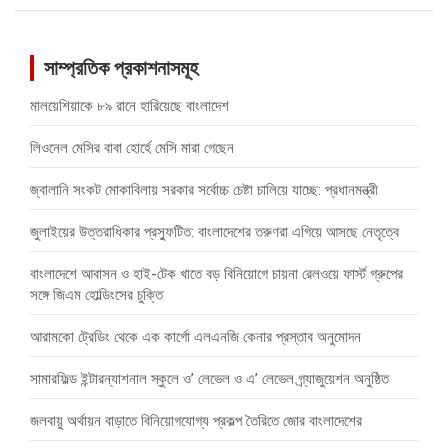
সাম্প্রতিক প্রকাশনাসমূহ
মালয়েশিয়াকে ৮৯ রানে হারিয়েছে বাংলাদেশ
লিওনেল মেসির বাবা হোর্হে মেসি মারা গেছেন
জ্বালানি সংকট মোকাবিলায় সরকার সর্বোচ্চ চেষ্টা চালিয়ে যাচ্ছে: প্রধানমন্ত্রী
জুলাইয়ের উত্তরাধিকার প্রস্ফুটিত: বাংলাদেশের তরুণরা এগিয়ে আসছে নেতৃত্বে
বাংলাদেশে আবাসন ও হাই-টেক খাতে বড় বিনিয়োগে চায়না রেলওয়ে ফার্স্ট গ্রুপের
সঙ্গে জিএম হোল্ডিংসের চুক্তি
আরামকো ট্রেডিং থেকে এক কার্গো এলএনজি কেনার প্রস্তাব অনুমোদন
সামারফিল্ড ইন্টারন্যাশনাল স্কুলে ও’ লেভেল ও এ’ লেভেল গ্র্যাজুয়েশন অনুষ্ঠিত
জলবায়ু অর্থায়ন বাড়াতে বিনিয়োগযোগ্য প্রকল্প তৈরিতে জোর বাংলাদেশের