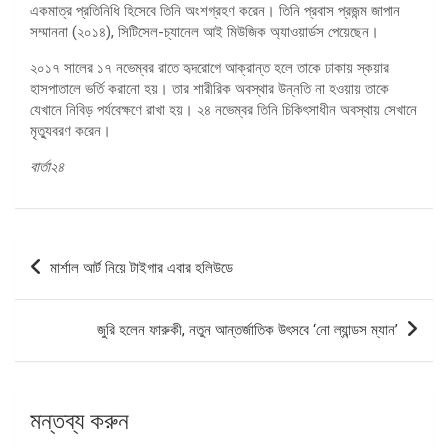
একমাত্র প্রতিনিধি হিসেবে তিনি অংশগ্রহণ করেন। তিনি প্রবাস প্রজন্ম জাপান
সম্মাননা (২০১৪), সিটিসেল-চ্যানেল আই মিউজিক অ্যাওয়ার্ডস পেয়েছেন।
২০১৭ সালের ১৭ নভেম্বর রাতে হৃদরোগে আক্রান্ত হলে তাকে ঢাকায় স্কয়ার
হাসপাতালে ভর্তি করানো হয়। তার শারীরিক অবস্থার উন্নতি না হওয়ায় তাকে
যেখানে নিবিড় পর্যবেক্ষণে রাখা হয়। ২৪ নভেম্বর তিনি চিকিৎসাধীন অবস্থায় সেখানে
মৃত্যুবরণ করেন।
বার্তা২৪
পোস্ট
মার্শাল আর্ট নিয়ে টাইগার এবার হলিউডে
ন্যাভিগেশন
জুরি হলেন ফারুকী, নতুন আন্তর্জাতিক উৎসবে ‘নো ল্যান্ডস ম্যান’
মন্তব্য করুন