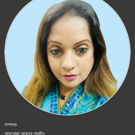
সম্পাদক
আফরোজা আখতার পারভীন