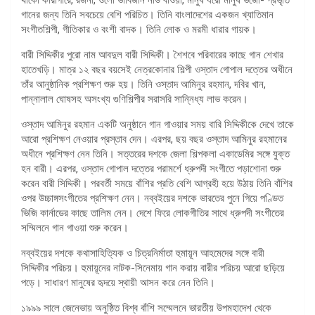
গানের জন্য তিনি সবচেয়ে বেশি পরিচিত। তিনি বাংলাদেশের একজন খ্যাতিমান
সংগীতশিল্পী, গীতিকার ও বংশী বাদক। তিনি লোক ও মরমী ধারার গায়ক।
বারী সিদ্দিকীর পুরো নাম আবদুল বারী সিদ্দিকী। শৈশবে পরিবারের কাছে গান শেখার
হাতেখড়ি। মাত্র ১২ বছর বয়সেই নেত্রকোনার শিল্পী ওস্তাদ গোপাল দত্তের অধীনে
তাঁর আনুষ্ঠানিক প্রশিক্ষণ শুরু হয়। তিনি ওস্তাদ আমিনুর রহমান, দবির খান,
পান্নালাল ঘোষসহ অসংখ্য গুণিশিল্পীর সরাসরি সান্নিধ্য লাভ করেন।
ওস্তাদ আমিনুর রহমান একটি অনুষ্ঠানে গান গাওয়ার সময় বারি সিদ্দিকীকে দেখে তাকে
আরো প্রশিক্ষণ নেওয়ার প্রস্তাব দেন। এরপর, ছয় বছর ওস্তাদ আমিনুর রহমানের
অধীনে প্রশিক্ষণ নেন তিনি। সত্তরের দশকে জেলা শিল্পকলা একাডেমির সঙ্গে যুক্ত
হন বারী। এরপর, ওস্তাদ গোপাল দত্তের পরামর্শে ধ্রুপদী সংগীতে পড়াশোনা শুরু
করেন বারী সিদ্দিকী। পরবর্তী সময়ে বাঁশির প্রতি বেশি আগ্রহী হয়ে উঠায় তিনি বাঁশির
ওপর উচ্চাঙ্গসংগীতের প্রশিক্ষণ নেন। নব্বইয়ের দশকে ভারতের পুনে গিয়ে পণ্ডিত
ভিজি কার্নাডের কাছে তালিম নেন। দেশে ফিরে লোকগীতির সাথে ধ্রুপদী সংগীতের
সম্মিলনে গান গাওয়া শুরু করেন।
নব্বইয়ের দশকে কথাসাহিত্যিক ও চিত্রনির্মাতা হুমায়ূন আহমেদের সঙ্গে বারী
সিদ্দিকীর পরিচয়। হুমায়ূনের নাটক-সিনেমায় গান করায় বারীর পরিচয় আরো ছড়িয়ে
পড়ে। সাধারণ মানুষের হৃদয়ে স্থায়ী আসন করে নেন তিনি।
১৯৯৯ সালে জেনেভায় অনুষ্ঠিত বিশ্ব বাঁশি সম্মেলনে ভারতীয় উপমহাদেশ থেকে