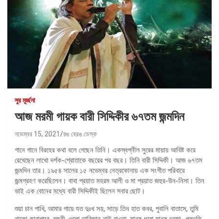
সুর মূর্চ্ছনা
আজ মরমী গায়ক বারী সিদ্দিকীর ৬৭তম জন্মদিন
নভেম্বর 15, 2021
রঙ বেরঙ ডেস্ক
গানে গানে বিরহের কথা বলে গেছেন তিনি। একস্বপ্নীল সুরের মায়ায় আবিষ্ট করে
রেখেছেন লাখো দর্শক-শ্রোতাকে বছরের পর বছর। তিনি বারী সিদ্দিকী। আজ ৬৭তম
জন্মদিন তার। ১৯৫৪ সালের ১৫ নভেম্বর নেত্রকোনায় এক সংগীত পরিবারে
জন্মগ্রহণ করেছিলেন। বাবা প্রয়াত মহরম আলী ও মা প্রয়াত জহুর-উন-নিসা। তিন
ভাই এক বোনের মধ্যে বারী সিদ্দিকীই ছিলেন সবার ছোট।
শুয়া চান পাখি, আমার গায়ে যত দুঃখ সয়, সাড়ে তিন হাত কবর, পুবালি বাতাসে, তুমি
থাকো কারাগারে, রজনী, ওলো ভাবিজান নাউ বাওয়া, মানুষ ধরো মানুষ ভজো- প্রভৃতি