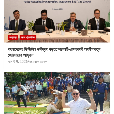
অন্যান্য
সদ্য প্রকাশিত
বাংলাদেশের ডিজিটাল ভবিষ্যৎ গড়তে সরকারি-বেসরকারি অংশীদারত্ব
জোরদারের আহ্বান
আগস্ট 9, 2026
রঙ বেরঙ ডেস্ক