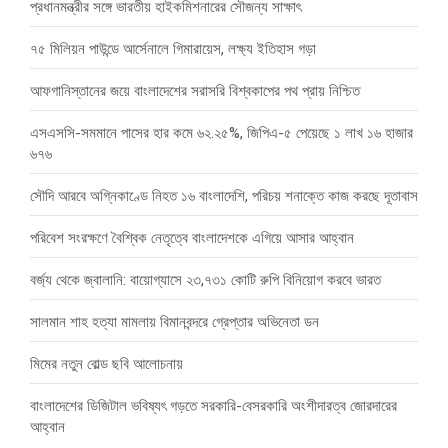
প্রধানমন্ত্রীর সঙ্গে ভারতীয় হাইকমিশনারের সৌজন্য সাক্ষাৎ
৭৫ মিলিয়ন পাউন্ডে আর্সেনালে গিমারায়েস, লক্ষ্য ইতিহাস গড়া
আফগানিস্তানের জয়ে বাংলাদেশের সরাসরি বিশ্বকাপের পথ প্রায় নিশ্চিত
এসএসসি-সমমানে পাসের হার কমে ৬২.২৫%, জিপিএ-৫ পেয়েছে ১ লাখ ১৬ হাজার
৬৭৬
সৌদি আরবে অগ্নিকাণ্ডে নিহত ১৬ বাংলাদেশি, পরিচয় শনাক্তে কাজ করছে দূতাবাস
পরিবেশ সংরক্ষণে বৈশ্বিক নেতৃত্বে বাংলাদেশকে এগিয়ে আসার আহ্বান
বর্জ্য থেকে জ্বালানি: বায়োগ্যাসে ২৩,৭৩১ কোটি রুপি বিনিয়োগ করবে ভারত
সালমান শাহ হত্যা মামলায় বিমানবন্দরে গ্রেপ্তার অভিনেতা ডন
মিমের নতুন বোল্ড ছবি আলোচনায়
বাংলাদেশের ডিজিটাল ভবিষ্যৎ গড়তে সরকারি-বেসরকারি অংশীদারত্ব জোরদারের
আহ্বান