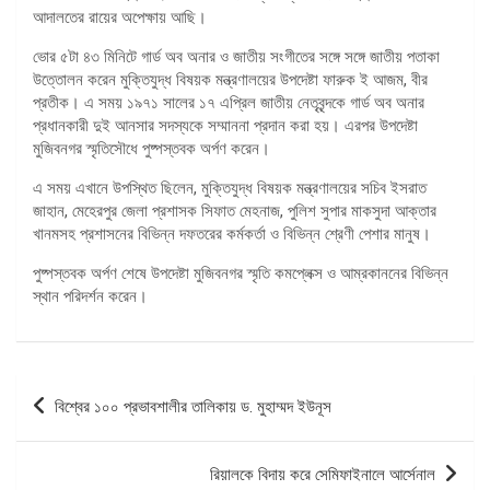
আদালতের রায়ের অপেক্ষায় আছি।
ভোর ৫টা ৪৩ মিনিটে গার্ড অব অনার ও জাতীয় সংগীতের সঙ্গে সঙ্গে জাতীয় পতাকা
উত্তোলন করেন মুক্তিযুদ্ধ বিষয়ক মন্ত্রণালয়ের উপদেষ্টা ফারুক ই আজম, বীর
প্রতীক। এ সময় ১৯৭১ সালের ১৭ এপ্রিল জাতীয় নেতৃবৃন্দকে গার্ড অব অনার
প্রধানকারী দুই আনসার সদস্যকে সম্মাননা প্রদান করা হয়। এরপর উপদেষ্টা
মুজিবনগর স্মৃতিসৌধে পুষ্পস্তবক অর্পণ করেন।
এ সময় এখানে উপস্থিত ছিলেন, মুক্তিযুদ্ধ বিষয়ক মন্ত্রণালয়ের সচিব ইসরাত
জাহান, মেহেরপুর জেলা প্রশাসক সিফাত মেহনাজ, পুলিশ সুপার মাকসুদা আক্তার
খানমসহ প্রশাসনের বিভিন্ন দফতরের কর্মকর্তা ও বিভিন্ন শ্রেণী পেশার মানুষ।
পুষ্পস্তবক অর্পণ শেষে উপদেষ্টা মুজিবনগর স্মৃতি কমপ্লেক্স ও আম্রকাননের বিভিন্ন
স্থান পরিদর্শন করেন।
পোস্ট
বিশ্বের ১০০ প্রভাবশালীর তালিকায় ড. মুহাম্মদ ইউনূস
ন্যাভিগেশন
রিয়ালকে বিদায় করে সেমিফাইনালে আর্সেনাল