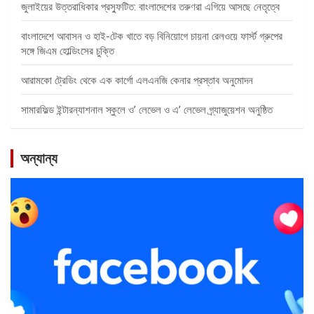
জুলাইয়ের উত্তরাধিকার প্রস্ফুটিত: বাংলাদেশের তরুণরা এগিয়ে আসছে নেতৃত্বে
বাংলাদেশে আবাসন ও হাই-টেক খাতে বড় বিনিয়োগে চায়না রেলওয়ে ফার্স্ট গ্রুপের
সঙ্গে জিএম হোল্ডিংসের চুক্তি
আরামকো ট্রেডিং থেকে এক কার্গো এলএনজি কেনার প্রস্তাব অনুমোদন
সামারফিল্ড ইন্টারন্যাশনাল স্কুলে ও’ লেভেল ও এ’ লেভেল গ্র্যাজুয়েশন অনুষ্ঠিত
অন্যান্য