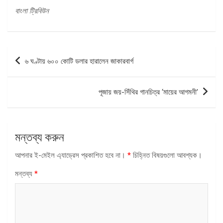
বাংলা ট্রিবিউন
পোস্ট
৬ ঘণ্টায় ৬০০ কোটি ডলার হারালেন জাকারবার্গ
ন্যাভিগেশন
পূজায় জয়-সিঁথির গানচিত্র ‘মায়ের আগমনী’
মন্তব্য করুন
আপনার ই-মেইল এ্যাড্রেস প্রকাশিত হবে না।
*
চিহ্নিত বিষয়গুলো আবশ্যক।
মন্তব্য
*