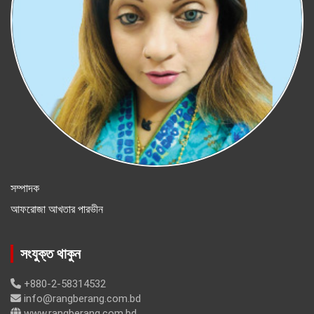
সম্পাদক
আফরোজা আখতার পারভীন
সংযুক্ত থাকুন
+880-2-58314532
info@rangberang.com.bd
www.rangberang.com.bd