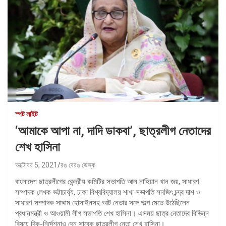
স্পট লাইট
‘আমাকে আপা না, দাদি ডাকবা’, ছাত্রলীগ নেতাদের
শেখ হাসিনা
অক্টোবর 5, 2021
রঙ বেরঙ ডেস্ক
বাংলাদেশ ছাত্রলীগের কেন্দ্রীয় কমিটির সভাপতি আল নাহিয়ান খান জয়, সাধারণ
সম্পাদক লেখক ভট্টাচার্য্য, ঢাকা বিশ্ববিদ্যালয় শাখা সভাপতি সনজিৎ চন্দ্র দাশ ও
সাধারণ সম্পাদক সাদ্দাম হোসাইনসহ আট নেতার সঙ্গে গল্পে মেতে উঠেছিলেন
প্রধানমন্ত্রী ও আওয়ামী লীগ সভাপতি শেখ হাসিনা। এসময় ছাত্র নেতাদের বিভিন্ন
বিষয়ে দিক-নির্দেশনাও দেন সাবেক ছাত্রলীগ নেতা শেখ হাসিনা।