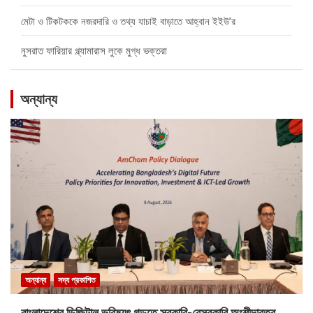
মেটা ও টিকটককে নজরদারি ও তথ্য যাচাই বাড়াতে আহ্বান ইইউ’র
নুসরাত ফারিয়ার গ্ল্যামারাস লুকে মুগ্ধ ভক্তরা
অন্যান্য
অন্যান্য
সদ্য প্রকাশিত
বাংলাদেশের ডিজিটাল ভবিষ্যৎ গড়তে সরকারি-বেসরকারি অংশীদারত্ব