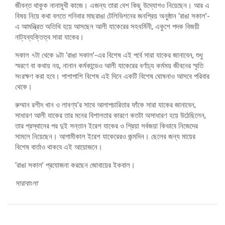
জীবন্ত থাকুক নানামুখী কাজে। এজন্য তারা বেশ কিছু উদ্যোগও নিয়েছেন। আর এ
বিষয় নিয়ে কথা বলতে শনিবার মাছরাঙা টেলিভিশনের জনপ্রিয় অনুষ্ঠান ‘রাঙা সকাল’-
এ আমন্ত্রিত অতিথি হয়ে আসছেন আলী যাকেরের সহধর্মিনী, একুশে পদক বিজয়ী
নাট্যব্যক্তিত্ব সারা যাকের।
সকাল ৭টা থেকে ৯টা ‘রাঙা সকাল’-এর বিশেষ এই পর্বে সারা যাকের জানাবেন, শুধু
স্মরণে বা কথায় নয়, নানান কর্মকান্ডেও আলী যাকেরের বর্ণাঢ্য কর্মময় জীবনের স্মৃতি
সংরক্ষণ করা হবে। পাশাপাশি বিশেষ এই দিনে একটি বিশেষ ঘোষনাও আসবে পরিবার
থেকে।
রুম্মান রশীদ খান ও লাবণ্য’র সাথে আলাপচারিতার ফাঁকে সারা যাকের জানাবেন,
সাধারণ আলী যাকের তার মনের বিশালতার কারণে কতটা অসাধারণ হয়ে উঠেছিলেন,
তার প্রস্থানের পর দুই সন্তান ইরেশ যাকের ও শ্রিয়া সর্বজয়া কিভাবে নিজেদের
সামলে নিয়েছেন। আগামীকাল ইরেশ যাকেরেরও জন্মদিন। ছেলের জন্য মায়ের
বিশেষ বার্তাও থাকবে এই আয়োজনে।
‘রাঙা সকাল’ প্রযোজনা করছেন জোবায়ের ইকবাল।
সারাবাংলা