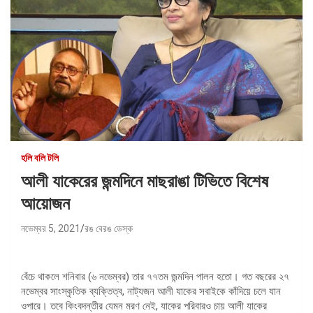
হলি বলি টলি
আলী যাকেরের জন্মদিনে মাছরাঙা টিভিতে বিশেষ
আয়োজন
নভেম্বর 5, 2021
রঙ বেরঙ ডেস্ক
বেঁচে থাকলে শনিবার (৬ নভেম্বর) তার ৭৭তম জন্মদিন পালন হতো। গত বছরের ২৭
নভেম্বর সাংস্কৃতিক ব্যক্তিত্ব, নাট্যজন আলী যাকের সবাইকে কাঁদিয়ে চলে যান
ওপারে। তবে কিংবদন্তীর যেমন মরণ নেই, যাকের পরিবারও চায় আলী যাকের