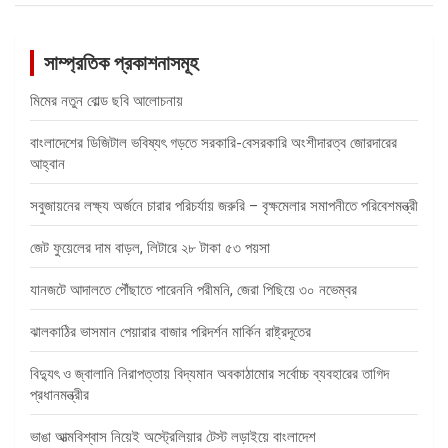
সাম্প্রতিক প্রকাশনাসমূহ
মিমের নতুন বোল্ড ছবি আলোচনায়
বাংলাদেশের ডিজিটাল ভবিষ্যৎ গড়তে সরকারি-বেসরকারি অংশীদারত্ব জোরদারের
আহ্বান
সবুজায়নের লক্ষ্য অর্জনে চারার পরিচর্যায় জরুরি – বৃক্ষমেলার সমাপনীতে পরিবেশমন্ত্রী
জেট ফুয়েলের দাম বাড়ল, লিটারে ২৮ টাকা ৫৩ পয়সা
যানজটে আদালতে পৌঁছাতে পারেননি পরীমনি, জেরা পিছিয়ে ৩০ নভেম্বর
ঝালকাঠির ভাসমান পেয়ারার বাজার পরিদর্শন মার্কিন রাষ্ট্রদূতের
বিদ্যুৎ ও জ্বালানি নিরাপত্তায় বিদ্যমান অবকাঠামোর সর্বোচ্চ ব্যবহারের তাগিদ
প্রধানমন্ত্রীর
ভাঙা আত্মবিশ্বাস নিয়েই অস্ট্রেলিয়ার টেস্ট লড়াইয়ে বাংলাদেশ