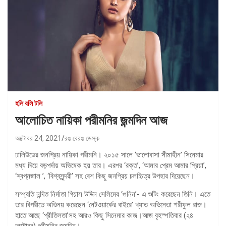
হলি বলি টলি
আলোচিত নায়িকা পরীমনির জন্মদিন আজ
অক্টোবর 24, 2021
রঙ বেরঙ ডেস্ক
ঢালিউডের জনপ্রিয় নায়িকা পরীমনি। ২০১৫ সালে ‘ভালোবাসা সীমাহীন’ সিনেমার
মধ্য দিয়ে বড়পর্দায় অভিষেক হয় তার। এরপর ‘রক্ত’, ‘আমার প্রেম আমার প্রিয়া’,
‘স্বপ্নজাল ’, ‘বিশ্বসুন্দরী’ সহ বেশ কিছু জনপ্রিয় চলচ্চিত্র উপহার দিয়েছেন।
সম্প্রতি নন্দিত নির্মাতা গিয়াস উদ্দিন সেলিমের ‘গুনিন’- এ শুটিং করেছেন তিনি। এতে
তার বিপরীতে অভিনয় করেছেন ‘নেটওয়ার্কের বাইরে’ খ্যাত অভিনেতা শরীফুল রাজ।
হাতে আছে ‘প্রীতিলতা’সহ আরও কিছু সিনেমার কাজ।আজ বৃহস্পতিবার (২৪
অক্টোবর) পরীমনির জন্মদিন।