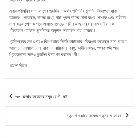
এবার পরীমনির সাদা-লালের জন্মদিন। অর্থাৎ পরীমনির জন্মদিন উদযাপনে যারা
আমন্ত্রণ পেয়েছেন, তাদের মধ্যে যারা পুরুষ তাদের সাদা রঙের পোশাক এবং নারীদের
লাল রঙের পোশাক পরে আসতে বলেছেন পরী।আজ সন্ধ্যায় রাজধানীর এক
পাঁচতারকা হোটেলে জন্মদিনের অনুষ্ঠান আয়োজন করা হয়েছে।
প্রতিবছরের মত এবারও বিশেষভাবে দিনটি কাটানোর পরিকল্পনা করেছেন নানা কারণে
আলোচনা-সমালোচনায় থাকা এ নায়িকা। বন্ধু, আত্মীয়স্বজন, শুভাকাঙ্ক্ষী আর
প্রিয়জনদের সঙ্গেও জন্মদিন উদযাপন করবেন পরী।
জাগো নিউজ
পোস্ট
৩৫ জেলায় করোনার নতুন রোগী নেই
ন্যাভিগেশন
নতুন গান নিয়ে আসছেন নুসরাত ফারিয়া