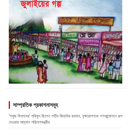
সাম্প্রতিক প্রকাশনাসমূহ
‘সবুজ বিপ্লবের’ পথিকৃৎ ছিলেন শহীদ জিয়াউর রহমান, বৃক্ষরোপণকে গণআন্দোলনে রূপ
দেওয়ার আহ্বান পরিবেশমন্ত্রীর