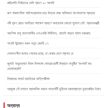
রাষ্ট্রপতি নির্বাচনের ভোট গ্রহণ ২০ আগস্ট
রুশ পারমাণবিক আইসব্রেকারে চড়ে উত্তর মেরু অভিযানে বাংলাদেশের প্রত্যয়
নদী দূষণ রোধে সমন্বিত পদক্ষেপ গ্রহণে অবহেলার কোনো সুযোগ নেই: প্রধানমন্ত্রী
আংশিক চালু মহেশখালীর এলএনজি টার্মিনাল, রাতেই বাড়বে গ্যাস সরবরাহ
শাওমি উন্মোচন করল নতুন রেডমি ১৭
লোকসংগীত জগতে শোকের ছায়া, না ফেরার দেশে স্বাগত দে
জুলাই অভ্যুত্থান দিবস উপলক্ষে সোহরাওয়ার্দী উদ্যানে অনুষ্ঠিত ‘কনসার্ট ফর
ডেমোক্রেসি’
নিজেদের সামর্থ যাচাইয়ের অগ্নিপরীক্ষা
হরমুজে নৌ চলাচল স্বাভাবিক করতে অন্তর্বর্তী চুক্তির দ্বারপ্রান্তে যুক্তরাষ্ট্র-ইরান
অন্যান্য