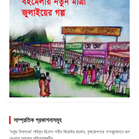
সাম্প্রতিক প্রকাশনাসমূহ
‘সবুজ বিপ্লবের’ পথিকৃৎ ছিলেন শহীদ জিয়াউর রহমান, বৃক্ষরোপণকে গণআন্দোলনে রূপ
দেওয়ার আহ্বান পরিবেশমন্ত্রীর