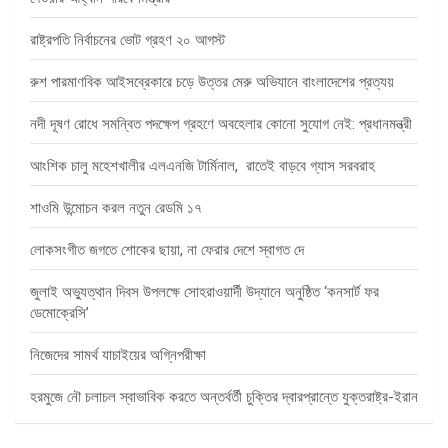
রাষ্ট্রপতি নির্বাচনের ভোট গ্রহণ ২০ আগস্ট
রুশ পারমাণবিক আইসব্রেকারে চড়ে উত্তর মেরু অভিযানে বাংলাদেশের প্রত্যয়
নদী দূষণ রোধে সমন্বিত পদক্ষেপ গ্রহণে অবহেলার কোনো সুযোগ নেই: প্রধানমন্ত্রী
আংশিক চালু মহেশখালীর এলএনজি টার্মিনাল, রাতেই বাড়বে গ্যাস সরবরাহ
শাওমি উন্মোচন করল নতুন রেডমি ১৭
লোকসংগীত জগতে শোকের ছায়া, না ফেরার দেশে স্বাগত দে
জুলাই অভ্যুত্থান দিবস উপলক্ষে সোহরাওয়ার্দী উদ্যানে অনুষ্ঠিত ‘কনসার্ট ফর
ডেমোক্রেসি’
নিজেদের সামর্থ যাচাইয়ের অগ্নিপরীক্ষা
হরমুজে নৌ চলাচল স্বাভাবিক করতে অন্তর্বর্তী চুক্তির দ্বারপ্রান্তে যুক্তরাষ্ট্র-ইরান