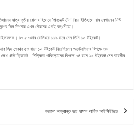
াসের মাত্র তৃতীয় বোলার হিসেবে ‘পারফেক্ট টেন’ নিয়ে ইতিহাসে নাম লেখালেন নিউ
ন যুগের তিন স্পিনার এখন গৌরবের একই বন্ধনীতে।
েন এই মাইলফলক। ৪৭.৫ ওভার বোলিংয়ে ১১৯ রানে নেন তিনি ১০ উইকেট।
র জিম লেকার ৫৩ রানে ১০ উইকেট নিয়েছিলেন অস্ট্রেলিয়ার বিপক্ষে ওল্ড
েখে টেস্ট ক্রিকেট। দিল্লিতে পাকিস্তানের বিপক্ষে ৭৪ রানে ১০ উইকেট নেন ভারতীয়
করোনা আক্রান্ত হয়ে হাসান আরিফ আইসিইউতে