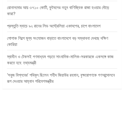
রোনালদোর আয় ৩৭১০ কোটি, ফুটবলের নতুন বাণিজ্যিক রাজা হওয়ার দৌড়ে
কারা?
প্রস্তুতি ম্যাচে ৯২ রানের লিড অস্ট্রেলিয়া একাদশের, চাপে বাংলাদেশ
পোশাক শিল্পে মূল্য সংযোজন বাড়াতে বাংলাদেশে বড় সম্ভাবনা দেখছে দক্ষিণ
কোরিয়া
স্বাধীন ও টেকসই গণমাধ্যম গড়তে সাংবাদিক-মালিক-সরকারকে একসঙ্গে কাজ
করতে হবে: তথ্যমন্ত্রী
‘সবুজ বিপ্লবের’ পথিকৃৎ ছিলেন শহীদ জিয়াউর রহমান, বৃক্ষরোপণকে গণআন্দোলনে
রূপ দেওয়ার আহ্বান পরিবেশমন্ত্রীর