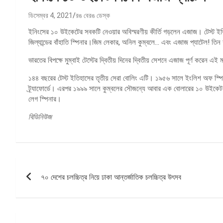
ডিসেম্বর 4, 2021
রঙ বেরঙ ডেস্ক
ইনিংসের ১০ উইকেটের সবকটি নেওয়ার অবিস্মরণীয় কীর্তি গড়লেন এজাজ। টেস্ট ইতিহ
জিল্যান্ডের বাঁহাতি স্পিনার।জিম লেকার, অনিল কুম্বলে… এবং এজাজ প্যাটেল! তি
ভারতের বিপক্ষে মুম্বাই টেস্টের দ্বিতীয় দিনের দ্বিতীয় সেশনে এজাজ পূর্ণ কর
১৪৪ বছরের টেস্ট ইতিহাসের তৃতীয় সেরা বোলিং এটি। ১৯৫৬ সালে ইংলিশ অফ স্পিনা
ট্র্যাফোর্ডে। এরপর ১৯৯৯ সালে কুম্বলের সৌজন্যে আবার এক বোলারের ১০ উইকেট দ
লেগ স্পিনার।
বিডিনিউজ
পোস্ট
৭০ দেশের চলচ্চিত্র নিয়ে ঢাকা আন্তর্জাতিক চলচ্চিত্র উৎসব
ন্যাভিগেশন