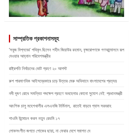
সাম্প্রতিক প্রকাশনাসমূহ
‘সবুজ বিপ্লবের’ পথিকৃৎ ছিলেন শহীদ জিয়াউর রহমান, বৃক্ষরোপণকে গণআন্দোলনে রূপ
দেওয়ার আহ্বান পরিবেশমন্ত্রীর
রাষ্ট্রপতি নির্বাচনের ভোট গ্রহণ ২০ আগস্ট
রুশ পারমাণবিক আইসব্রেকারে চড়ে উত্তর মেরু অভিযানে বাংলাদেশের প্রত্যয়
নদী দূষণ রোধে সমন্বিত পদক্ষেপ গ্রহণে অবহেলার কোনো সুযোগ নেই: প্রধানমন্ত্রী
আংশিক চালু মহেশখালীর এলএনজি টার্মিনাল, রাতেই বাড়বে গ্যাস সরবরাহ
শাওমি উন্মোচন করল নতুন রেডমি ১৭
লোকসংগীত জগতে শোকের ছায়া, না ফেরার দেশে স্বাগত দে