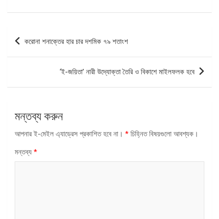
পোস্ট
করোনা শনাক্তের হার চার দশমিক ৭৯ শতাংশ
ন্যাভিগেশন
‘ই-জয়িতা’ নারী উদ্যোক্তা তৈরি ও বিকাশে মাইলফলক হবে
মন্তব্য করুন
আপনার ই-মেইল এ্যাড্রেস প্রকাশিত হবে না।
*
চিহ্নিত বিষয়গুলো আবশ্যক।
মন্তব্য
*