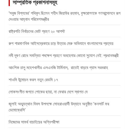
সাম্প্রতিক প্রকাশনাসমূহ
‘সবুজ বিপ্লবের’ পথিকৃৎ ছিলেন শহীদ জিয়াউর রহমান, বৃক্ষরোপণকে গণআন্দোলনে রূপ
দেওয়ার আহ্বান পরিবেশমন্ত্রীর
রাষ্ট্রপতি নির্বাচনের ভোট গ্রহণ ২০ আগস্ট
রুশ পারমাণবিক আইসব্রেকারে চড়ে উত্তর মেরু অভিযানে বাংলাদেশের প্রত্যয়
নদী দূষণ রোধে সমন্বিত পদক্ষেপ গ্রহণে অবহেলার কোনো সুযোগ নেই: প্রধানমন্ত্রী
আংশিক চালু মহেশখালীর এলএনজি টার্মিনাল, রাতেই বাড়বে গ্যাস সরবরাহ
শাওমি উন্মোচন করল নতুন রেডমি ১৭
লোকসংগীত জগতে শোকের ছায়া, না ফেরার দেশে স্বাগত দে
জুলাই অভ্যুত্থান দিবস উপলক্ষে সোহরাওয়ার্দী উদ্যানে অনুষ্ঠিত ‘কনসার্ট ফর
ডেমোক্রেসি’
নিজেদের সামর্থ যাচাইয়ের অগ্নিপরীক্ষা