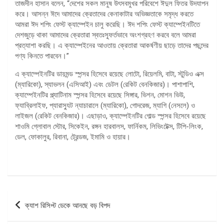
তাজদীন হাসান বলেন, “দেশের সকল মানুষ উৎসবমুখর পরিবেশে ঈদুল ফিতর উদযাপন
করে। আসন্ন ঈদে আমাদের ক্রেতাদের কেনাকাটার অভিজ্ঞতাকে সমৃদ্ধ করতে
আমরা ঈদ শপিং ফেস্ট ক্যাম্পেইন চালু করেছি। ঈদ শপিং ফেস্ট ক্যাম্পেইনটিতে
দেশজুড়ে থাকা আমাদের ক্রেতারা স্বতঃস্ফূর্তভাবে অংশগ্রহণ করবে বলে আমরা
প্রত্যাশা করছি। এ ক্যাম্পেইনের আওতায় ক্রেতারা আকর্ষণীয় ছাড়ে তাদের পছন্দের
পণ্য কিনতে পারবেন।”
এ ক্যাম্পেইনটির ডায়মন্ড স্পন্সর হিসেবে রয়েছে লোটো, রিয়েলমি, বাটা, স্টুডিও এক্স
(ম্যারিকো), স্যাভলন (এসিআই) এবং ডেটল (রেকিট বেনকিজার)। পাশাপাশি,
ক্যাম্পেইনটির প্ল্যাটিনাম স্পন্সর হিসেবে রয়েছে সিঙ্গার, ভিশন, মোশন ভিউ,
ফ্যাব্রিলাইফ, প্যারাস্যুট ন্যাচারালে (ম্যারিকো), গোদরেজ, ম্যাগি (নেসলে) ও
লাইজল (রেকিট বেনকিজার)। এছাড়াও, ক্যাম্পেইনটির গোল্ড স্পন্সর হিসেবে রয়েছে
শাওমি গ্লোবাল স্টোর, সিকেইন, রঙ্গন হারবালস, ফার্নিকম, লিভিংটেক্স, টিপি-লিংক,
ডেল, ফোকালুর, রিবানা, ট্রেন্ডজ, ইমামি ও হায়ার।
পোস্ট
ক্যাশ রিসিপ্ট ডেকে আনছে বড় বিপদ
ন্যাভিগেশন