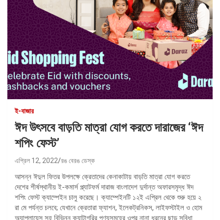
ই-বাজার
ঈদ উৎসবে বাড়তি মাত্রা যোগ করতে দারাজের ‘ঈদ
শপিং ফেস্ট’
এপ্রিল 12, 2022
রঙ বেরঙ ডেস্ক
আসন্ন ঈদুল ফিতর উপলক্ষে ক্রেতাদের কেনাকাটায় বাড়তি মাত্রা যোগ করতে
দেশের শীর্ষস্থানীয় ই-কমার্স প্ল্যাটফর্ম দারাজ বাংলাদেশ দুর্দান্ত অফারসমৃদ্ধ ঈদ
শপিং ফেস্ট ক্যাম্পেইন চালু করেছে। ক্যাম্পেইনটি ১২ই এপ্রিল থেকে শুরু হয়ে ২
রা মে পর্যন্ত চলবে; যেখানে ক্রেতারা ফ্যাশন, ইলেকট্রনিকস, লাইফস্টাইল ও হোম
অ্যাপ্লায়েন্স সহ বিভিন্ন ক্যাটাগরির পণ্যসমূহের ওপর নানা ধরনের ছাড় সুবিধা