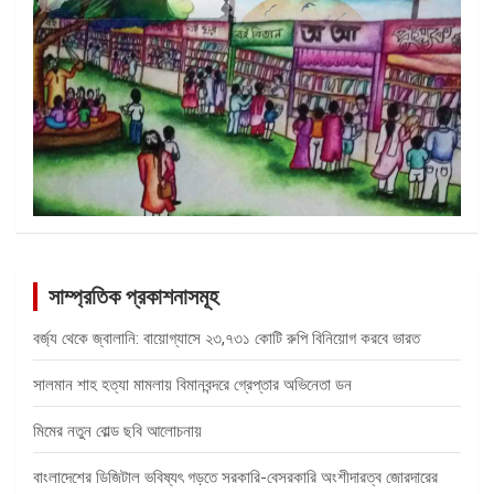
সাম্প্রতিক প্রকাশনাসমূহ
বর্জ্য থেকে জ্বালানি: বায়োগ্যাসে ২৩,৭৩১ কোটি রুপি বিনিয়োগ করবে ভারত
সালমান শাহ হত্যা মামলায় বিমানবন্দরে গ্রেপ্তার অভিনেতা ডন
মিমের নতুন বোল্ড ছবি আলোচনায়
বাংলাদেশের ডিজিটাল ভবিষ্যৎ গড়তে সরকারি-বেসরকারি অংশীদারত্ব জোরদারের