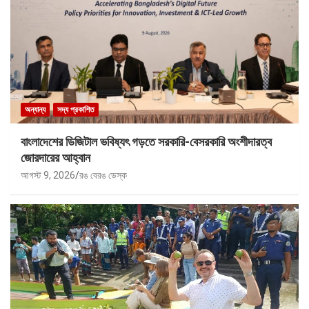
অন্যান্য
সদ্য প্রকাশিত
বাংলাদেশের ডিজিটাল ভবিষ্যৎ গড়তে সরকারি-বেসরকারি অংশীদারত্ব
জোরদারের আহ্বান
আগস্ট 9, 2026
রঙ বেরঙ ডেস্ক