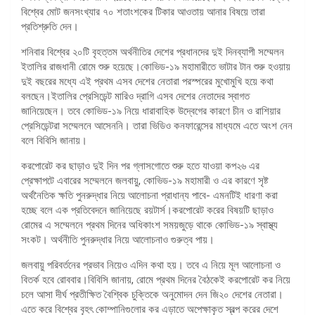
বিশ্বের মোট জনসংখ্যার ৭০ শতাংশকের টিকার আওতায় আনার বিষয়ে তারা
প্রতিশ্রুতি দেন।
শনিবার বিশ্বের ২০টি বৃহত্তম অর্থনীতির দেশের প্রধানদের দুই দিনব্যাপী সম্মেলন
ইতালির রাজধানী রোমে শুরু হয়েছে।কোভিড-১৯ মহামারীতে ভাটার টান শুরু হওয়ায়
দুই বছরের মধ্যে এই প্রথম এসব দেশের নেতারা পরস্পরের মুখোমুখি হয়ে কথা
বলছেন।ইতালির প্রেসিডেন্ট মারিও দ্রাগি এসব দেশের নেতাদের স্বাগত
জানিয়েছেন। তবে কোভিড-১৯ নিয়ে ধারাবাহিক উদ্বেগের কারণে চীন ও রাশিয়ার
প্রেসিডেন্টরা সম্মেলনে আসেননি। তারা ভিডিও কনফারেন্সের মাধ্যমে এতে অংশ নেন
বলে বিবিসি জানায়।
করপোরেট কর ছাড়াও দুই দিন পর গ্লাসগোতে শুরু হতে যাওয়া কপ২৬ এর
প্রেক্ষাপটে এবারের সম্মেলনে জলবায়ু, কোভিড-১৯ মহামারী ও এর কারণে সৃষ্ট
অর্থনৈতিক ক্ষতি পুনরুদ্ধার নিয়ে আলোচনা প্রাধান্য পাবে- এমনটিই ধারণা করা
হচ্ছে বলে এক প্রতিবেদনে জানিয়েছে রয়টার্স।করপোরেট করের বিষয়টি ছাড়াও
রোমের এ সম্মেলনে প্রথম দিনের অধিকাংশ সময়জুড়ে থাকে কোভিড-১৯ স্বাস্থ্য
সংকট। অর্থনীতি পুনরুদ্ধার নিয়ে আলোচনাও গুরুত্ব পায়।
জলবায়ু পরিবর্তনের প্রভাব নিয়েও এদিন কথা হয়। তবে এ নিয়ে মূল আলোচনা ও
বিতর্ক হবে রোববার।বিবিসি জানায়, রোমে প্রথম দিনের বৈঠকেই করপোরেট কর নিয়ে
চলে আসা দীর্ঘ প্রতীক্ষিত বৈশ্বিক চুক্তিকে অনুমোদন দেন জি২০ দেশের নেতারা।
এতে করে বিশ্বের বৃহৎ কোম্পানিগুলোর কর এড়াতে অপেক্ষাকৃত স্বল্প করের দেশে