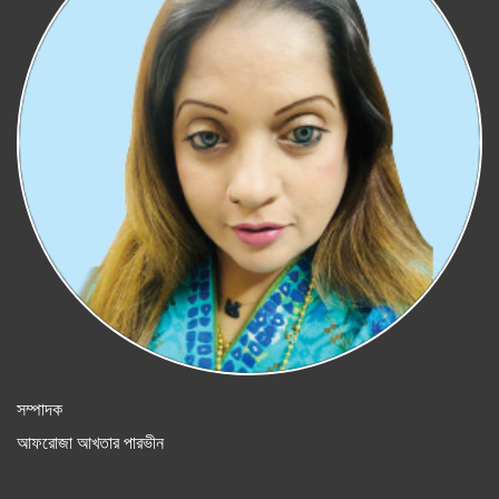
সম্পাদক
আফরোজা আখতার পারভীন