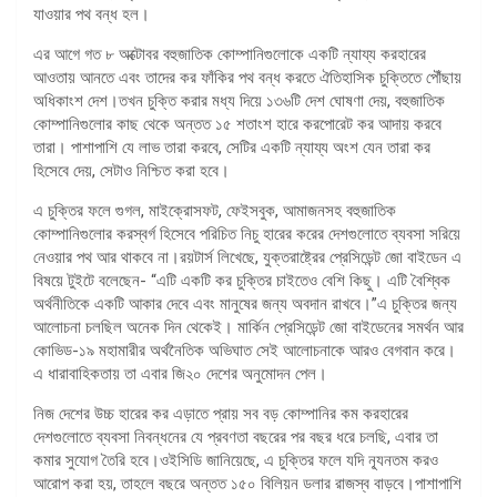
যাওয়ার পথ বন্ধ হল।
এর আগে গত ৮ অক্টোবর বহুজাতিক কোম্পানিগুলোকে একটি ন্যায্য করহারের
আওতায় আনতে এবং তাদের কর ফাঁকির পথ বন্ধ করতে ঐতিহাসিক চুক্তিতে পৌঁছায়
অধিকাংশ দেশ।তখন চুক্তি করার মধ্য দিয়ে ১৩৬টি দেশ ঘোষণা দেয়, বহুজাতিক
কোম্পানিগুলোর কাছ থেকে অন্তত ১৫ শতাংশ হারে করপোরেট কর আদায় করবে
তারা। পাশাপাশি যে লাভ তারা করবে, সেটির একটি ন্যায্য অংশ যেন তারা কর
হিসেবে দেয়, সেটাও নিশ্চিত করা হবে।
এ চুক্তির ফলে গুগল, মাইক্রোসফট, ফেইসবুক, আমাজনসহ বহুজাতিক
কোম্পানিগুলোর করস্বর্গ হিসেবে পরিচিত নিচু হারের করের দেশগুলোতে ব্যবসা সরিয়ে
নেওয়ার পথ আর থাকবে না।রয়টার্স লিখেছে, যুক্তরাষ্ট্রের প্রেসিডেন্ট জো বাইডেন এ
বিষয়ে টুইটে বলেছেন- “এটি একটি কর চুক্তির চাইতেও বেশি কিছু। এটি বৈশ্বিক
অর্থনীতিকে একটি আকার দেবে এবং মানুষের জন্য অবদান রাখবে।”এ চুক্তির জন্য
আলোচনা চলছিল অনেক দিন থেকেই। মার্কিন প্রেসিডেন্ট জো বাইডেনের সমর্থন আর
কোভিড-১৯ মহামারীর অর্থনৈতিক অভিঘাত সেই আলোচনাকে আরও বেগবান করে।
এ ধারাবাহিকতায় তা এবার জি২০ দেশের অনুমোদন পেল।
নিজ দেশের উচ্চ হারের কর এড়াতে প্রায় সব বড় কোম্পানির কম করহারের
দেশগুলোতে ব্যবসা নিবন্ধনের যে প্রবণতা বছরের পর বছর ধরে চলছি, এবার তা
কমার সুযোগ তৈরি হবে।ওইসিডি জানিয়েছে, এ চুক্তির ফলে যদি ন্যূনতম করও
আরোপ করা হয়, তাহলে বছরে অন্তত ১৫০ বিলিয়ন ডলার রাজস্ব বাড়বে।পাশাপাশি