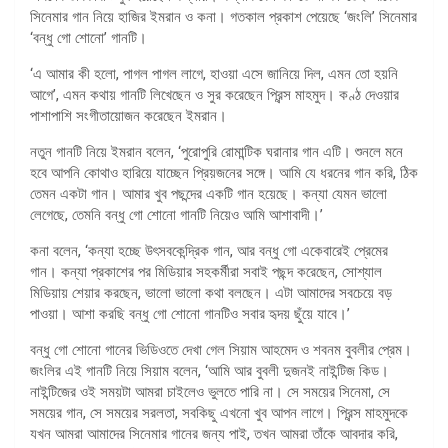
সিনেমার গান নিয়ে হাজির ইমরান ও কনা। গতকাল প্রকাশ পেয়েছে ‘জংলি’ সিনেমার
‘বন্ধু গো শোনো’ গানটি।
‘এ আমার কী হলো, পাগল পাগল লাগে, হাওয়া এসে জানিয়ে দিল, এমন তো হয়নি
আগে’, এমন কথায় গানটি লিখেছেন ও সুর করেছেন প্রিন্স মাহমুদ। কণ্ঠ দেওয়ার
পাশাপাশি সংগীতায়োজন করেছেন ইমরান।
নতুন গানটি নিয়ে ইমরান বলেন, ‘পুরোপুরি রোমান্টিক ঘরানার গান এটি। শুনলে মনে
হবে আপনি কোথাও হারিয়ে যাচ্ছেন প্রিয়জনের সঙ্গে। আমি যে ধরনের গান করি, ঠিক
তেমন একটা গান। আমার খুব পছন্দের একটি গান হয়েছে। কন্যা যেমন ভালো
লেগেছে, তেমনি বন্ধু গো শোনো গানটি নিয়েও আমি আশাবাদী।’
কনা বলেন, ‘কন্যা হচ্ছে উৎসবকেন্দ্রিক গান, আর বন্ধু গো একেবারেই প্রেমের
গান। কন্যা প্রকাশের পর মিডিয়ার সহকর্মীরা সবাই পছন্দ করেছেন, সোশ্যাল
মিডিয়ায় শেয়ার করছেন, ভালো ভালো কথা বলছেন। এটা আমাদের সবচেয়ে বড়
পাওয়া। আশা করছি বন্ধু গো শোনো গানটিও সবার হৃদয় ছুঁয়ে যাবে।’
বন্ধু গো শোনো গানের ভিডিওতে দেখা গেল সিয়াম আহমেদ ও শবনম বুবলীর প্রেম।
জংলির এই গানটি নিয়ে সিয়াম বলেন, ‘আমি আর বুবলী দুজনই নাইন্টিজ কিড।
নাইন্টিজের ওই সময়টা আমরা চাইলেও ভুলতে পারি না। সে সময়ের সিনেমা, সে
সময়ের গান, সে সময়ের সরলতা, সবকিছু এখনো খুব আপন লাগে। প্রিন্স মাহমুদকে
যখন আমরা আমাদের সিনেমার গানের জন্য পাই, তখন আমরা তাঁকে আবদার করি,