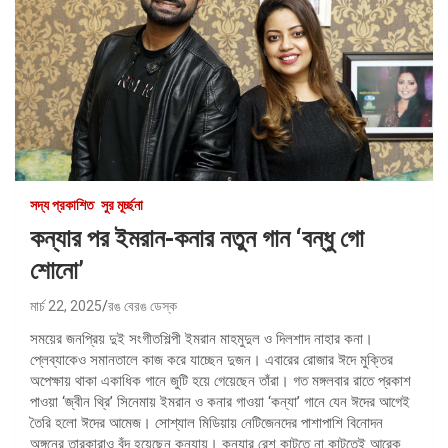
সদ্য প্রকাশিত
সুর মূর্চ্ছনা
কন্যার পর ইমরান-কনার নতুন গান ‘বন্ধু গো
শোনো’
মার্চ 22, 2025
রঙ বেরঙ ডেস্ক
সময়ের জনপ্রিয় দুই সংগীতশিল্পী ইমরান মাহমুদুল ও দিলশাদ নাহার কনা।
প্লেব্যাকেও সমানতালে কাজ করে যাচ্ছেন দুজন। এবারের রোজার ঈদে মুক্তির
অপেক্ষায় থাকা একাধিক গানে জুটি হয়ে গেয়েছেন তাঁরা। গত মঙ্গলবার রাতে প্রকাশ
পাওয়া ‘জ্বীন থ্রি’ সিনেমায় ইমরান ও কনার গাওয়া ‘কন্যা’ গানে যেন ঈদের আগেই
তৈরি হলো ঈদের আমেজ। সোশ্যাল মিডিয়ায় নেটিজেনদের পাশাপাশি বিনোদন
অঙ্গনের তারকারাও বুঁদ হয়েছেন কন্যায়। কন্যার রেশ কাটতে না কাটতেই আরেক