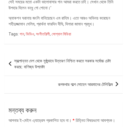
সেই সময়ের মতো একটা ভালোবাসার গান আমরা করতে চাই। সেখান থেকে তিনি
উপহার দিলেন বন্ধু গো শোনো।’
অ্যাকশন ঘরানায় জংলি বানিয়েছেন এম রাহিম। এতে আরও অভিনয় করেছেন
শহীদুজ্জামান সেলিম, প্রার্থনা ফারদিন দীঘি, দিলারা জামান প্রমুখ।
Tags:
গান
,
ভিডিও
,
সংগীতশিল্পী
,
সোশ্যাল মিডিয়া
পোস্ট
স্বল্পোন্নত দেশ থেকে সুষ্ঠুভাবে উত্তরণ নিশ্চিত করতে সরকার সর্বোচ্চ চেষ্টা
ন্যাভিগেশন
করছে: বাণিজ্য উপদেষ্টা
রূপকথার গল্পে সোহেল আরমানের টেলিফিল্ম
মন্তব্য করুন
আপনার ই-মেইল এ্যাড্রেস প্রকাশিত হবে না।
*
চিহ্নিত বিষয়গুলো আবশ্যক।