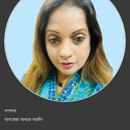
সম্পাদক
আফরোজা আখতার পারভীন