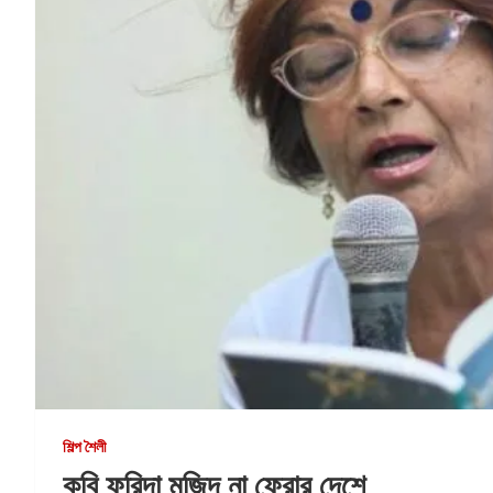
শিল্প শৈলী
কবি ফরিদা মজিদ না ফেরার দেশে