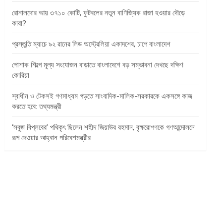
রোনালদোর আয় ৩৭১০ কোটি, ফুটবলের নতুন বাণিজ্যিক রাজা হওয়ার দৌড়ে
কারা?
প্রস্তুতি ম্যাচে ৯২ রানের লিড অস্ট্রেলিয়া একাদশের, চাপে বাংলাদেশ
পোশাক শিল্পে মূল্য সংযোজন বাড়াতে বাংলাদেশে বড় সম্ভাবনা দেখছে দক্ষিণ
কোরিয়া
স্বাধীন ও টেকসই গণমাধ্যম গড়তে সাংবাদিক-মালিক-সরকারকে একসঙ্গে কাজ
করতে হবে: তথ্যমন্ত্রী
‘সবুজ বিপ্লবের’ পথিকৃৎ ছিলেন শহীদ জিয়াউর রহমান, বৃক্ষরোপণকে গণআন্দোলনে
রূপ দেওয়ার আহ্বান পরিবেশমন্ত্রীর