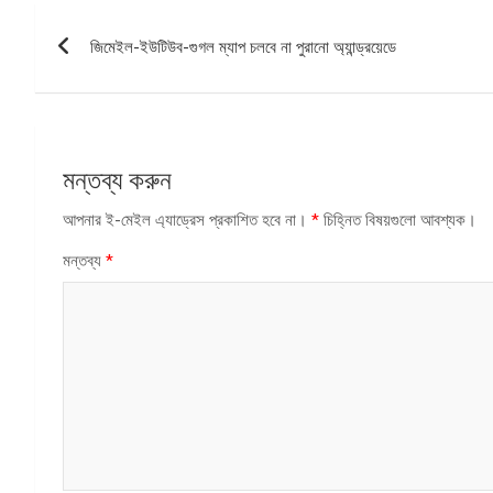
পোস্ট
জিমেইল-ইউটিউব-গুগল ম্যাপ চলবে না পুরানো অ্যান্ড্রয়েডে
ন্যাভিগেশন
মন্তব্য করুন
আপনার ই-মেইল এ্যাড্রেস প্রকাশিত হবে না।
*
চিহ্নিত বিষয়গুলো আবশ্যক।
মন্তব্য
*