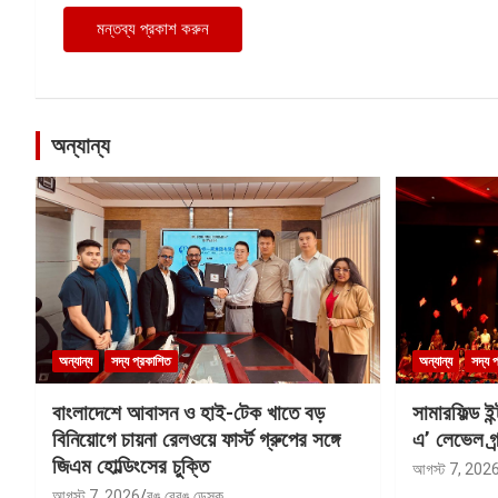
অন্যান্য
অন্যান্য
সদ্য প্রকাশিত
অন্যান্য
সদ্য 
বাংলাদেশে আবাসন ও হাই-টেক খাতে বড়
সামারফিল্ড ই
বিনিয়োগে চায়না রেলওয়ে ফার্স্ট গ্রুপের সঙ্গে
এ’ লেভেল গ্র্
জিএম হোল্ডিংসের চুক্তি
আগস্ট 7, 202
আগস্ট 7, 2026
রঙ বেরঙ ডেস্ক