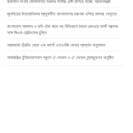
জ্বালানি সংকট মোকাবিলায় সরকার সর্বোচ্চ চেষ্টা চালিয়ে যাচ্ছে: প্রধানমন্ত্রী
জুলাইয়ের উত্তরাধিকার প্রস্ফুটিত: বাংলাদেশের তরুণরা এগিয়ে আসছে নেতৃত্বে
বাংলাদেশে আবাসন ও হাই-টেক খাতে বড় বিনিয়োগে চায়না রেলওয়ে ফার্স্ট গ্রুপের
সঙ্গে জিএম হোল্ডিংসের চুক্তি
আরামকো ট্রেডিং থেকে এক কার্গো এলএনজি কেনার প্রস্তাব অনুমোদন
সামারফিল্ড ইন্টারন্যাশনাল স্কুলে ও’ লেভেল ও এ’ লেভেল গ্র্যাজুয়েশন অনুষ্ঠিত