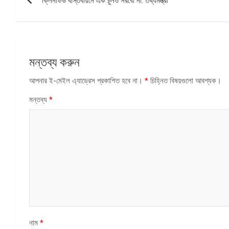
ক্লিনফিড বাস্তবায়নে এক চুলও সরবো না: তথ্যমন্ত্রী
ন্যাভিগেশন
মন্তব্য করুন
আপনার ই-মেইল এ্যাড্রেস প্রকাশিত হবে না।
*
চিহ্নিত বিষয়গুলো আবশ্যক।
মন্তব্য
*
নাম
*