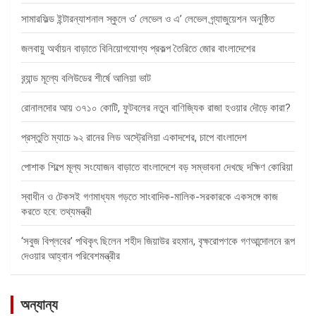
সামারফিল্ড ইন্টারন্যাশনাল স্কুলে ও’ লেভেল ও এ’ লেভেল গ্র্যাজুয়েশন অনুষ্ঠিত
জলবায়ু অর্থায়ন বাড়াতে বিনিয়োগযোগ্য প্রকল্প তৈরিতে জোর বাংলাদেশের
ব্র্যান্ড মূল্যে বলিউডের শীর্ষে আলিয়া ভাট
রোনালদোর আয় ৩৭১০ কোটি, ফুটবলের নতুন বাণিজ্যিক রাজা হওয়ার দৌড়ে কারা?
প্রস্তুতি ম্যাচে ৯২ রানের লিড অস্ট্রেলিয়া একাদশের, চাপে বাংলাদেশ
পোশাক শিল্পে মূল্য সংযোজন বাড়াতে বাংলাদেশে বড় সম্ভাবনা দেখছে দক্ষিণ কোরিয়া
স্বাধীন ও টেকসই গণমাধ্যম গড়তে সাংবাদিক-মালিক-সরকারকে একসঙ্গে কাজ
করতে হবে: তথ্যমন্ত্রী
‘সবুজ বিপ্লবের’ পথিকৃৎ ছিলেন শহীদ জিয়াউর রহমান, বৃক্ষরোপণকে গণআন্দোলনে রূপ
দেওয়ার আহ্বান পরিবেশমন্ত্রীর
অন্যান্য