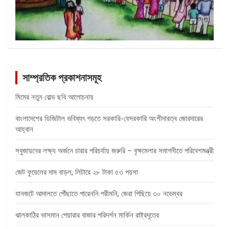
সাম্প্রতিক প্রকাশনাসমূহ
মিমের নতুন বোল্ড ছবি আলোচনায়
বাংলাদেশের ডিজিটাল ভবিষ্যৎ গড়তে সরকারি-বেসরকারি অংশীদারত্ব জোরদারের
আহ্বান
সবুজায়নের লক্ষ্য অর্জনে চারার পরিচর্যায় জরুরি – বৃক্ষমেলার সমাপনীতে পরিবেশমন্ত্রী
জেট ফুয়েলের দাম বাড়ল, লিটারে ২৮ টাকা ৫৩ পয়সা
যানজটে আদালতে পৌঁছাতে পারেননি পরীমনি, জেরা পিছিয়ে ৩০ নভেম্বর
ঝালকাঠির ভাসমান পেয়ারার বাজার পরিদর্শন মার্কিন রাষ্ট্রদূতের