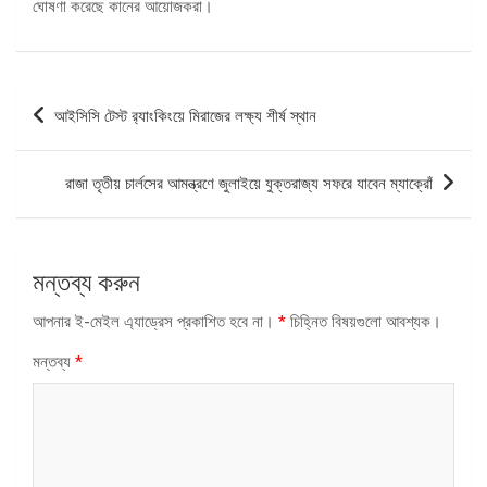
ঘোষণা করেছে কানের আয়োজকরা।
পোস্ট
আইসিসি টেস্ট র‌্যাংকিংয়ে মিরাজের লক্ষ্য শীর্ষ স্থান
ন্যাভিগেশন
রাজা তৃতীয় চার্লসের আমন্ত্রণে জুলাইয়ে যুক্তরাজ্য সফরে যাবেন ম্যাক্রোঁ
মন্তব্য করুন
আপনার ই-মেইল এ্যাড্রেস প্রকাশিত হবে না।
*
চিহ্নিত বিষয়গুলো আবশ্যক।
মন্তব্য
*