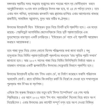
মঙ্গলবার স্থানীয় সময় সন্ধ্যায় ফ্রান্সের কান শহরের পালে দ্য ফেস্টিভ্যাল ভবনে
আনুষ্ঠানিকভাবে ৭৮তম কান চলচ্চিত্র উৎসব শুরু হবে, যা ২৪ মে পর্যন্ত চলবে। তবে
এবার লাল গালিচা, ক্যামেরার ঝলকানি আর গ্ল্যামার ছাপিয়ে এবার আলোচনায় থাকছে
রাজনীতি, সামাজিক আন্দোলন, যুদ্ধ আর নারীর কণ্ঠস্বর।
উৎসবের উদ্বোধনী দিনে ইউক্রেন যুদ্ধ নিয়ে তিনটি ছবি প্রদর্শিত হবে। এর মধ্যে
রয়েছে- প্রেসিডেন্ট ভলোদিমির জেলেনস্কিকে নিয়ে দুটি প্রামাণ্যচিত্র এবং
যুদ্ধক্ষেত্রে ধারণকৃত একটি চলচ্চিত্র। ‘ইউক্রেন ডে’ নামে এই প্রদর্শনী আয়োজন
করছেন আয়োজকরা।
তবে গাজা যুদ্ধ নিয়ে তেমন কোনো বিশেষ পরিকল্পনার কথা জানা যায়নি। শুধু
হাসুনাকে নিয়ে নির্মিত প্রামাণ্যচিত্রটি প্রদর্শনের মাধ্যমে ‘তার স্মৃতির প্রতি সম্মান’
জানানো হবে। আর ২০০৭ সালের গাজা নিয়ে নির্মিত ফিলিস্তিনি নির্মাতা আরব ও
তারজান নাসারের একটি কল্পকাহিনীও উৎসবের সেকেন্ডারি বিভাগে প্রদর্শিত হবে।
উৎসবের উদ্বোধনী ছবির নাম ‘লিভ ওয়ান ডে’, যা নির্মাণ করেছেন ফরাসি পরিচালক
অ্যামেলি বোনাঁ। রাতে হলিউড কিংবদন্তি রবার্ট ডি নিরো’কে দেওয়া হবে সম্মানসূচক
পুরস্কার পাম দি’অর বা স্বর্ণপাম।
এদিকে টম ক্রুজ ফিরছেন তার নতুন ছবি ‘মিশন ইম্পেসিবল’ এর শেষ পর্বের
প্রিমিয়ারে। এর আগে ২০২২ সালে ‘টপ গান: স্যাভেরিখ’ সিনেমা নিয়ে কানে অংশ
নিয়েছিলেন। এবার উৎসবের রেড কার্পেটে সম্পূর্ণ নগ্ন হয়ে অংশ নেওয়া নিষিদ্ধ