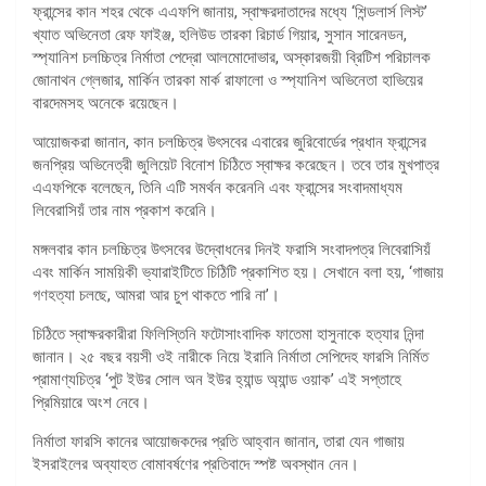
ফ্রান্সের কান শহর থেকে এএফপি জানায়, স্বাক্ষরদাতাদের মধ্যে ‘শিন্ডলার্স লিস্ট’
খ্যাত অভিনেতা রেফ ফাইঞ্জ, হলিউড তারকা রিচার্ড গিয়ার, সুসান সারেনডন,
স্প্যানিশ চলচ্চিত্র নির্মাতা পেদ্রো আলমোদোভার, অস্কারজয়ী ব্রিটিশ পরিচালক
জোনাথন গ্লেজার, মার্কিন তারকা মার্ক রাফালো ও স্প্যানিশ অভিনেতা হাভিয়ের
বারদেমসহ অনেকে রয়েছেন।
আয়োজকরা জানান, কান চলচ্চিত্র উৎসবের এবারের জুরিবোর্ডের প্রধান ফ্রান্সের
জনপ্রিয় অভিনেত্রী জুলিয়েট বিনোশ চিঠিতে স্বাক্ষর করেছেন। তবে তার মুখপাত্র
এএফপিকে বলেছেন, তিনি এটি সমর্থন করেননি এবং ফ্রান্সের সংবাদমাধ্যম
লিবেরাসিয়ঁ তার নাম প্রকাশ করেনি।
মঙ্গলবার কান চলচ্চিত্র উৎসবের উদ্বোধনের দিনই ফরাসি সংবাদপত্র লিবেরাসিয়ঁ
এবং মার্কিন সাময়িকী ভ্যারাইটিতে চিঠিটি প্রকাশিত হয়। সেখানে বলা হয়, ‘গাজায়
গণহত্যা চলছে, আমরা আর চুপ থাকতে পারি না’।
চিঠিতে স্বাক্ষরকারীরা ফিলিস্তিনি ফটোসাংবাদিক ফাতেমা হাসুনাকে হত্যার নিন্দা
জানান। ২৫ বছর বয়সী ওই নারীকে নিয়ে ইরানি নির্মাতা সেপিদেহ ফারসি নির্মিত
প্রামাণ্যচিত্র ‘পুট ইউর সোল অন ইউর হ্যান্ড অ্যান্ড ওয়াক’ এই সপ্তাহে
প্রিমিয়ারে অংশ নেবে।
নির্মাতা ফারসি কানের আয়োজকদের প্রতি আহ্বান জানান, তারা যেন গাজায়
ইসরাইলের অব্যাহত বোমাবর্ষণের প্রতিবাদে স্পষ্ট অবস্থান নেন।