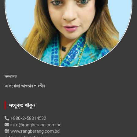
সম্পাদক
আফরোজা আখতার পারভীন
সংযুক্ত থাকুন
+880-2-58314532
info@rangberang.com.bd
www.rangberang.com.bd