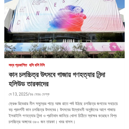
সদ্য প্রকাশিত
হলি বলি টলি
কান চলচ্চিত্র উৎসবে গাজায় গণহত্যার নিন্দা
হলিউড তারকাদের
মে 13, 2025
রঙ বেরঙ ডেস্ক
ফ্রেঞ্চ রিভেরার নীল সমুদ্রের পাড়ে আজ রাতে পর্দা উঠছে চলচ্চিত্র জগতের সবচেয়ে
বড় প্রদর্শনী কান চলচ্চিত্র উৎসবের। উৎসবের উদ্বোধনী অনুষ্ঠানের আগে গাজায়
ইসরাইলি গণহত্যার নিন্দা ও প্রতিবাদ জানিয়ে খোলা চিঠিতে স্বাক্ষর করেছেন বিশ্ব
চলচ্চিত্র অঙ্গনের ৩৮০ জন তারকা। খবর বাসস।