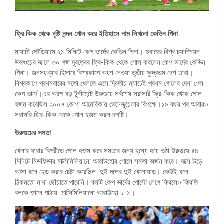
ফ্রি কিক থেকে দৃষ্টি নন্দন গোল করে ইতিহাসে নাম লিখলো কেভিন পিনা
মায়ামি স্টেডিয়ামে ২১ মিনিটে কেপ ভার্দের কেভিন পিনা। দুবারের বিশ্ব চ্যাম্পিয়ন
উরুগুয়ের জালে ৩০ গজ দূরত্বের ফ্রি-কিক থেকে গোল করলেন কেপ ভার্দের কেভিন
পিনা। জনসংখ্যার হিসাবে বিশ্বকাপে অংশ নেওয়া তৃতীয় ক্ষুদ্রতম দেশ তারা।
বিশ্বকাপে প্রথমবারের মতো খেলতে এসে দ্বিতীয় ম্যাচেই প্রথম গোলের দেখা পেল
কেপ ভার্দে।এর আগে বড় টুর্নামেন্টে উরুগুয়ে সর্বশেষ সরাসরি ফ্রি-কিক থেকে গোল
হজম করেছিল ২০০৭ কোপা আমেরিকায় ভেনেজুয়েলার বিপক্ষে।১৯ বছর পর আবারও
সরাসরি ফ্রি-কিক থেকে গোল হজম করল দলটি।
উরুগুয়ের সমতা
খেলার ধারার বিপরীতে গোল হজম করে সমতার জন্য হন্যে হয়ে ওঠা উরুগুয়ে ৪৪
মিনিটে মিডফিল্ডার মাক্সিমিলিয়ানো আরাউহোর গোলে সমতা অর্জন করে। বক্সে উড়ে
আসা বলে হেড করার চেষ্টা করেছিল দুই দলের দুই খেলোয়াড়। কেউই বলে
ঠিকমতো মাথা ছোঁয়াতে পারেনি। বলটি কেপ ভার্দের পোস্টে লেগে ফিরলেও ফিরতি
বলকে জালে পাঠায় মাক্সিমিলিয়ানো আরাউহো ১-১।