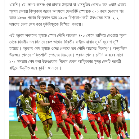
ধরেনি। যে দেশের জনসংখ্যা ঢাকার উত্তরা বা ধানমন্ডির থেকেও কম ওরাই এবারে
প্রথম খেলায় বিশ্বকাপ জয়ের অন্যতম ফেভারিট স্পেনকে ০-০ রুখে দেওয়ার পর
আজ ১৯৩০ প্রথম বিশ্বকাপ আর ১৯৫০ বিশ্বকাপ জয়ী উরুগুয়ের সঙ্গে ২-২
সমতায় খেলা শেষ করে ফুটবিশ্বকে বিস্মিত করলো।
এই গ্রুপে সকালের ম্যাচে স্পেন সৌদি আরবকে ৪-০ গোলে ভাসিয়ে দেওয়ায় গ্রুপ
থেকে দ্বিতীয় দল হিসাবে কেপ ভার্দের দ্বিতীয় রাউন্ডে যাবার সুবর্ন সুযোগ সৃষ্টি
হয়েছে। গ্রুপের শেষ ম্যাচে ওদের খেলতে হবে সৌদি আরবের বিরুদ্ধে। অন্যদিকে
উরুগুয়ে খেলবে শক্তিশালী স্পেনের বিরুদ্ধে। প্রথম খেলায় সৌদি আরবের সাথে
১-১ সমতায় শেষ করা উরুগুয়েকে পিছনে ফেলে আফ্রিকার ক্ষুদ্র দেশটি পরবর্তী
রাউন্ডে উন্নীত হলে কুর্নিশ জানাবো।