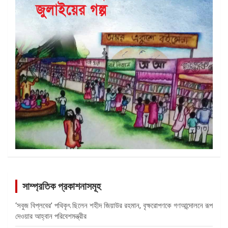
সাম্প্রতিক প্রকাশনাসমূহ
‘সবুজ বিপ্লবের’ পথিকৃৎ ছিলেন শহীদ জিয়াউর রহমান, বৃক্ষরোপণকে গণআন্দোলনে রূপ
দেওয়ার আহ্বান পরিবেশমন্ত্রীর