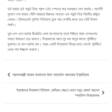
করতে পারেনি ।
দুই ম্যাচে দুই পয়েন্ট নিয়ে গ্রুপ এইচ স্পেনের পরে অবস্থান কেপ ভার্দের। স্বর্ণালী
সুযোগ শেষ ম্যাচে সৌদি আরবের বিরুদ্ধে অন্তত এক পয়েন্ট নিয়ে দ্বিতীয় রাউন্ডে
খেলার। ইতিমধ্যেই ফুটবল ইতিহাসে ঢুকে পড়া দেশটির জন্য হবে সেটি বিশাল
অর্জন।
খুদে দেশ কেপ ভার্দের বীরোচিত খেলা বাংলাদেশের মতো পিছিয়ে থাকা দেশগুলোর
সামনে উদাহরণ হয়ে থাকবে। বিশ্বকাপের আগে খুব কম মানুষ জানত পৃথিবীতে
কুরাসাও বা কেপ ভার্দের নাম। অথচ একটি বিশ্বকাপে বীরের মতো খেলেই পৃথিবীতে
ওদের নাম উজ্জ্বল করলো।
পোস্ট
প্রধানমন্ত্রী তারেক রহমানকে উষ্ণ অভ্যর্থনা আনোয়ার ইব্রাহিমের
ন্যাভিগেশন
ইয়ামালের বিশ্বকাপ ইতিহাস: মেসিকে পেছনে ফেলে নতুন রেকর্ড গড়লেন
স্প্যানিশ বিস্ময়বালক