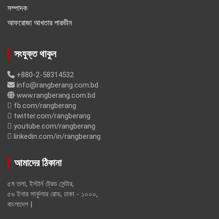
সম্পাদক
আফরোজা আখতার পারভীন
সংযুক্ত থাকুন
+880-2-58314532
info@rangberang.com.bd
www.rangberang.com.bd
fb.com/rangberang
twitter.com/rangberang
youtube.com/rangberang
linkedin.com/in/rangberang
আমাদের ঠিকানা
৫ম তলা, ইস্টার্ন ট্রেড সেন্টার,
৫৬ ইনার সার্কুলার রোড, ঢাকা - ১০০০,
বাংলাদেশ |