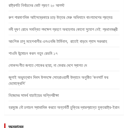
রাষ্ট্রপতি নির্বাচনের ভোট গ্রহণ ২০ আগস্ট
রুশ পারমাণবিক আইসব্রেকারে চড়ে উত্তর মেরু অভিযানে বাংলাদেশের প্রত্যয়
নদী দূষণ রোধে সমন্বিত পদক্ষেপ গ্রহণে অবহেলার কোনো সুযোগ নেই: প্রধানমন্ত্রী
আংশিক চালু মহেশখালীর এলএনজি টার্মিনাল, রাতেই বাড়বে গ্যাস সরবরাহ
শাওমি উন্মোচন করল নতুন রেডমি ১৭
লোকসংগীত জগতে শোকের ছায়া, না ফেরার দেশে স্বাগত দে
জুলাই অভ্যুত্থান দিবস উপলক্ষে সোহরাওয়ার্দী উদ্যানে অনুষ্ঠিত ‘কনসার্ট ফর
ডেমোক্রেসি’
নিজেদের সামর্থ যাচাইয়ের অগ্নিপরীক্ষা
হরমুজে নৌ চলাচল স্বাভাবিক করতে অন্তর্বর্তী চুক্তির দ্বারপ্রান্তে যুক্তরাষ্ট্র-ইরান
অন্যান্য