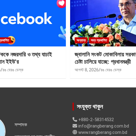
প্রকাশিত
অন্যান্য
সদ্য প্রকাশিত
টককে নজরদারি ও তথ্য যাচাই
জ্বালানি সংকট মোকাবিলায় সরকার 
বান ইইউ’র
চেষ্টা চালিয়ে যাচ্ছে: প্রধানমন্ত্রী
6
রঙ বেরঙ ডেস্ক
আগস্ট 8, 2026
রঙ বেরঙ ডেস্ক
সংযুক্ত থাকুন
+880-2-58314532
সম্পাদক
info@rangberang.com.bd
www.rangberang.com.bd