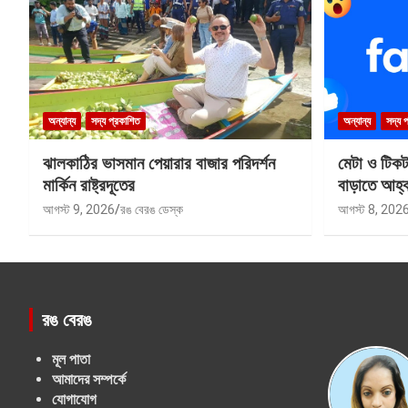
অন্যান্য
সদ্য প্রকাশিত
অন্যান্য
সদ্য 
ঝালকাঠির ভাসমান পেয়ারার বাজার পরিদর্শন
মেটা ও টিক
মার্কিন রাষ্ট্রদূতের
বাড়াতে আহ্
আগস্ট 9, 2026
রঙ বেরঙ ডেস্ক
আগস্ট 8, 202
রঙ বেরঙ
মূল পাতা
আমাদের সম্পর্কে
যোগাযোগ