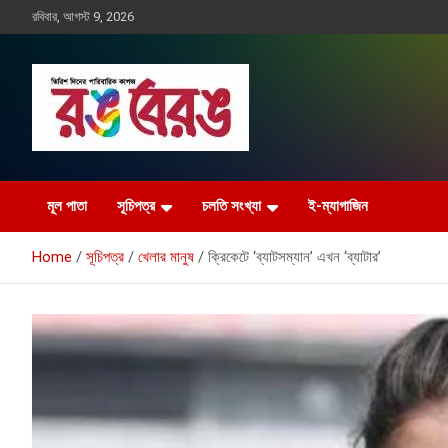
Skip
রবিবার, আগস্ট 9, 2026
to
content
Rangberang.com.bd
রঙ বেরঙ
মূল পাতা
সূচিপত্র
চলতি সংখ্যা
ই-ম্যাগাজিন
Home
সূচিপত্র
খেলার মানুষ
ক্রিকেটে ‘ব্যাটসম্যান’ এখন ‘ব্যাটার’