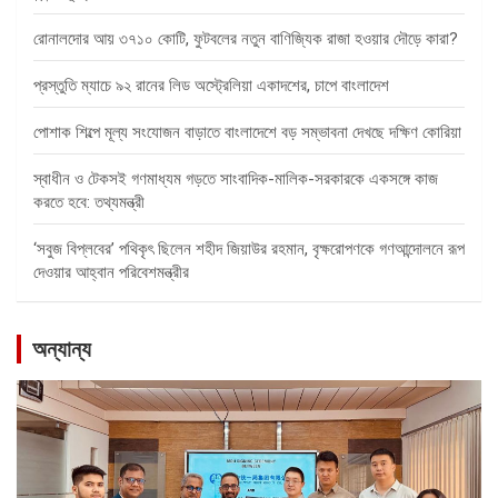
রোনালদোর আয় ৩৭১০ কোটি, ফুটবলের নতুন বাণিজ্যিক রাজা হওয়ার দৌড়ে কারা?
প্রস্তুতি ম্যাচে ৯২ রানের লিড অস্ট্রেলিয়া একাদশের, চাপে বাংলাদেশ
পোশাক শিল্পে মূল্য সংযোজন বাড়াতে বাংলাদেশে বড় সম্ভাবনা দেখছে দক্ষিণ কোরিয়া
স্বাধীন ও টেকসই গণমাধ্যম গড়তে সাংবাদিক-মালিক-সরকারকে একসঙ্গে কাজ
করতে হবে: তথ্যমন্ত্রী
‘সবুজ বিপ্লবের’ পথিকৃৎ ছিলেন শহীদ জিয়াউর রহমান, বৃক্ষরোপণকে গণআন্দোলনে রূপ
দেওয়ার আহ্বান পরিবেশমন্ত্রীর
অন্যান্য