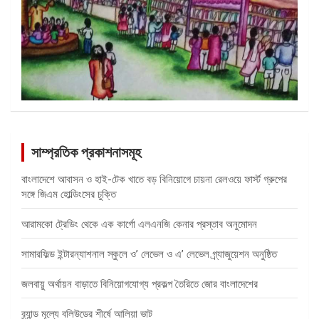
সাম্প্রতিক প্রকাশনাসমূহ
বাংলাদেশে আবাসন ও হাই-টেক খাতে বড় বিনিয়োগে চায়না রেলওয়ে ফার্স্ট গ্রুপের
সঙ্গে জিএম হোল্ডিংসের চুক্তি
আরামকো ট্রেডিং থেকে এক কার্গো এলএনজি কেনার প্রস্তাব অনুমোদন
সামারফিল্ড ইন্টারন্যাশনাল স্কুলে ও’ লেভেল ও এ’ লেভেল গ্র্যাজুয়েশন অনুষ্ঠিত
জলবায়ু অর্থায়ন বাড়াতে বিনিয়োগযোগ্য প্রকল্প তৈরিতে জোর বাংলাদেশের
ব্র্যান্ড মূল্যে বলিউডের শীর্ষে আলিয়া ভাট