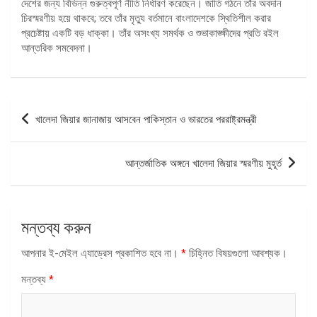
দেশের জন্য বিভিন্ন গুরুত্বপূর্ণ নীতি নির্ধারণ করেছেন। জাতি গঠনে তাঁর অবদান
চিরস্মরণীয় হয়ে থাকবে; তবে তাঁর মৃত্যু বর্তমানে বাংলাদেশকে স্থিতিশীল করার
প্রচেষ্টায় একটি বড় ধাক্কা। তাঁর অসংখ্য সমর্থক ও শুভাকাঙ্ক্ষীদের প্রতি রইল
আন্তরিক সমবেদনা।
পোস্ট
খালেদা জিয়ার জানাজায় আসবেন পাকিস্তান ও ভারতের পররাষ্ট্রমন্ত্রী
ন্যাভিগেশন
আন্তর্জাতিক অঙ্গনে খালেদা জিয়ার স্মরণীয় মুহূর্ত
মন্তব্য করুন
আপনার ই-মেইল এ্যাড্রেস প্রকাশিত হবে না।
*
চিহ্নিত বিষয়গুলো আবশ্যক।
মন্তব্য
*