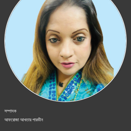
সম্পাদক
আফরোজা আখতার পারভীন