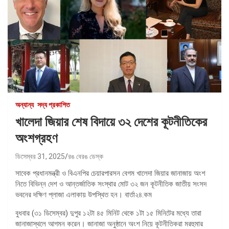
অন্যান্য
সদ্য প্রকাশিত
খালেদা জিয়ার শেষ বিদায়ে ৩২ দেশের কূটনীতিকের
অংশগ্রহণ
ডিসেম্বর 31, 2025
রঙ বেরঙ ডেস্ক
সাবেক প্রধানমন্ত্রী ও বিএনপির চেয়ারপারসন বেগম খালেদা জিয়ার জানাজায় অংশ
নিতে বিভিন্ন দেশ ও আন্তর্জাতিক সংস্থার মোট ৩২ জন কূটনীতিক জাতীয় সংসদ
ভবনের দক্ষিণ প্লাজা এলাকায় উপস্থিত হন। বার্তা২৪.কম
বুধবার (৩১ ডিসেম্বর) দুপুর ১২টা ৪৫ মিনিট থেকে ১টা ১৫ মিনিটের মধ্যে তারা
জানাজাস্থলে আগমন করেন। জানাজা অনুষ্ঠানে অংশ নিয়ে কূটনীতিকরা মরহুমার