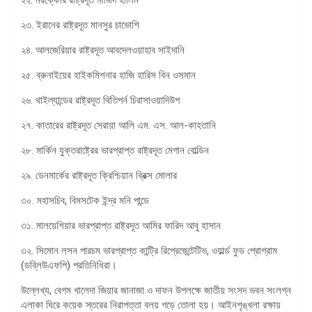
২৩. ইরানের রাষ্ট্রদূত মানসুর চাভোশি
২৪. আলজেরিয়ার রাষ্ট্রদূত আবদেলওয়াহাব সাইদানি
২৫. ব্রুনাইয়ের হাইকমিশনার হাজি হারিস বিন ওসমান
২৬. থাইল্যান্ডের রাষ্ট্রদূত থিতিপর্ন চিরাসাওয়াদিউপ
২৭. কাতারের রাষ্ট্রদূত সেরায়া আলি এম. এস. আল-কাহতানি
২৮. মার্কিন যুক্তরাষ্ট্রের ভারপ্রাপ্ত রাষ্ট্রদূত মেগান বোল্ডিন
২৯. ডেনমার্কের রাষ্ট্রদূত ক্রিশ্চিয়ান ব্রিক্স মোলার
৩০. মহাসচিব, বিমসটেক ইন্দ্র মনি পান্ডে
৩১. মালয়েশিয়ার ভারপ্রাপ্ত রাষ্ট্রদূত আমির ফারিদ আবু হাসান
৩২. সিমোন লসন পারচম ভারপ্রাপ্ত কান্ট্রি রিপ্রেজেন্টেটিভ, ওয়ার্ল্ড ফুড প্রোগ্রাম
(ডব্লিউএফপি) প্রতিনিধিরা।
উল্লেখ্য, বেগম খালেদা জিয়ার জানাজা ও দাফন উপলক্ষে জাতীয় সংসদ ভবন সংলগ্ন
এলাকা ঘিরে কয়েক স্তরের নিরাপত্তা বলয় গড়ে তোলা হয়। আইনশৃঙ্খলা রক্ষায়