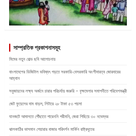
সাম্প্রতিক প্রকাশনাসমূহ
মিমের নতুন বোল্ড ছবি আলোচনায়
বাংলাদেশের ডিজিটাল ভবিষ্যৎ গড়তে সরকারি-বেসরকারি অংশীদারত্ব জোরদারের
আহ্বান
সবুজায়নের লক্ষ্য অর্জনে চারার পরিচর্যায় জরুরি – বৃক্ষমেলার সমাপনীতে পরিবেশমন্ত্রী
জেট ফুয়েলের দাম বাড়ল, লিটারে ২৮ টাকা ৫৩ পয়সা
যানজটে আদালতে পৌঁছাতে পারেননি পরীমনি, জেরা পিছিয়ে ৩০ নভেম্বর
ঝালকাঠির ভাসমান পেয়ারার বাজার পরিদর্শন মার্কিন রাষ্ট্রদূতের