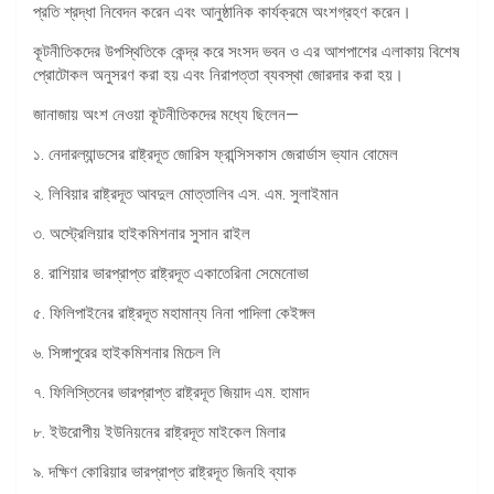
প্রতি শ্রদ্ধা নিবেদন করেন এবং আনুষ্ঠানিক কার্যক্রমে অংশগ্রহণ করেন।
কূটনীতিকদের উপস্থিতিকে কেন্দ্র করে সংসদ ভবন ও এর আশপাশের এলাকায় বিশেষ
প্রোটোকল অনুসরণ করা হয় এবং নিরাপত্তা ব্যবস্থা জোরদার করা হয়।
জানাজায় অংশ নেওয়া কূটনীতিকদের মধ্যে ছিলেন—
১. নেদারল্যান্ডসের রাষ্ট্রদূত জোরিস ফ্রান্সিসকাস জেরার্ডাস ভ্যান বোমেল
২. লিবিয়ার রাষ্ট্রদূত আবদুল মোত্তালিব এস. এম. সুলাইমান
৩. অস্ট্রেলিয়ার হাইকমিশনার সুসান রাইল
৪. রাশিয়ার ভারপ্রাপ্ত রাষ্ট্রদূত একাতেরিনা সেমেনোভা
৫. ফিলিপাইনের রাষ্ট্রদূত মহামান্য নিনা পাদিলা কেইঙ্গল
৬. সিঙ্গাপুরের হাইকমিশনার মিচেল লি
৭. ফিলিস্তিনের ভারপ্রাপ্ত রাষ্ট্রদূত জিয়াদ এম. হামাদ
৮. ইউরোপীয় ইউনিয়নের রাষ্ট্রদূত মাইকেল মিলার
৯. দক্ষিণ কোরিয়ার ভারপ্রাপ্ত রাষ্ট্রদূত জিনহি ব্যাক