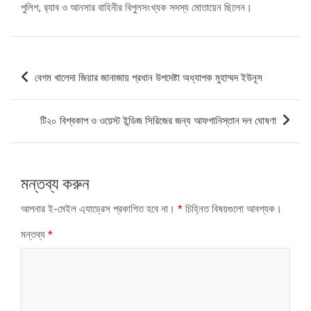
পুলিশ, র‍্যাব ও আনসার বাহিনীর বিপুলসংখ্যক সদস্য মোতায়েন ছিলেন।
পোস্ট
বেগম খালেদা জিয়ার জানাজায় প্রধান উপদেষ্টা অধ্যাপক মুহাম্মদ ইউনূস
ন্যাভিগেশন
টি২০ বিশ্বকাপ ও ওয়েস্ট ইন্ডিজ সিরিজের জন্য আফগানিস্তান দল ঘোষণা
মন্তব্য করুন
আপনার ই-মেইল এ্যাড্রেস প্রকাশিত হবে না।
*
চিহ্নিত বিষয়গুলো আবশ্যক।
মন্তব্য
*