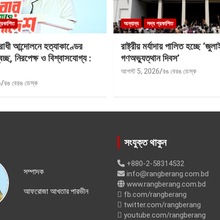
প্রকাশিত
অন্যান্য
সদ্য প্রকাশিত
রোধী আন্দোলনে হত্যাকাণ্ডের
রাষ্ট্রীয় মর্যাদায় পালিত হচ্ছে ‘জুলা
বচ্ছ, নিরপেক্ষ ও বিশ্বাসযোগ্য :
গণঅভ্যুত্থান দিবস’
আগস্ট 5, 2026
রঙ বেরঙ ডেস্ক
6
রঙ বেরঙ ডেস্ক
সংযুক্ত থাকুন
+880-2-58314532
সম্পাদক
info@rangberang.com.bd
www.rangberang.com.bd
আফরোজা আখতার পারভীন
fb.com/rangberang
twitter.com/rangberang
youtube.com/rangberang