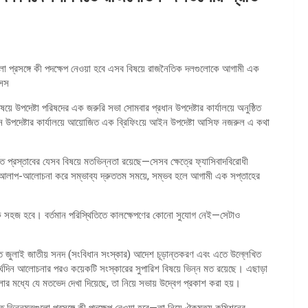
ুলো প্রসঙ্গে কী পদক্ষেপ নেওয়া হবে এসব বিষয়ে রাজনৈতিক দলগুলোকে আগামী এক
াসস
 উপদেষ্টা পরিষদের এক জরুরি সভা সোমবার প্রধান উপদেষ্টার কার্যালয়ে অনুষ্ঠিত
 উপদেষ্টার কার্যালয়ে আয়োজিত এক ব্রিফিংয়ে আইন উপদেষ্টা আসিফ নজরুল এ কথা
ত প্রস্তাবের যেসব বিষয়ে মতভিন্নতা রয়েছে—সেসব ক্ষেত্রে ফ্যাসিবাদবিরোধী
যে আলাপ-আলোচনা করে সম্ভাব্য দ্রুততম সময়ে, সম্ভব হলে আগামী এক সপ্তাহের
অনেক সহজ হবে। বর্তমান পরিস্থিতিতে কালক্ষেপণের কোনো সুযোগ নেই—সেটাও
িত জুলাই জাতীয় সনদ (সংবিধান সংস্কার) আদেশ চূড়ান্তকরণ এবং এতে উল্লেখিত
দিন আলোচনার পরও কয়েকটি সংস্কারের সুপারিশ বিষয়ে ভিন্ন মত রয়েছে। এছাড়া
োর মধ্যে যে মতভেদ দেখা দিয়েছে, তা নিয়ে সভায় উদ্বেগ প্রকাশ করা হয়।
্ণিত ভিন্নমতগুলো প্রসঙ্গে কী পদক্ষেপ নেওয়া হবে—তা নিয়ে ঐকমত্য কমিশনের