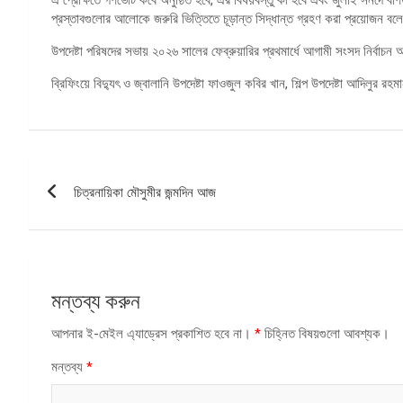
প্রস্তাবগুলোর আলোকে জরুরি ভিত্তিতে চূড়ান্ত সিদ্ধান্ত গ্রহণ করা প্রয়োজন 
উপদেষ্টা পরিষদের সভায় ২০২৬ সালের ফেব্রুয়ারির প্রথমার্ধে আগামী সংসদ নির্বাচন অন
ব্রিফিংয়ে বিদ্যুৎ ও জ্বালানি উপদেষ্টা ফাওজুল কবির খান, শিল্প উপদেষ্টা আদিলুর
পোস্ট
চিত্রনায়িকা মৌসুমীর জন্মদিন আজ
ন্যাভিগেশন
মন্তব্য করুন
আপনার ই-মেইল এ্যাড্রেস প্রকাশিত হবে না।
*
চিহ্নিত বিষয়গুলো আবশ্যক।
মন্তব্য
*