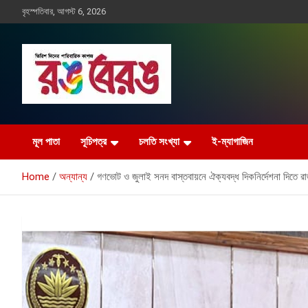
Skip
বৃহস্পতিবার, আগস্ট 6, 2026
to
content
Rangberang.com.bd
রঙ বেরঙ
মূল পাতা
সূচিপত্র
চলতি সংখ্যা
ই-ম্যাগাজিন
Home
অন্যান্য
গণভোট ও জুলাই সনদ বাস্তবায়নে ঐক্যবদ্ধ দিকনির্দেশনা দিতে 