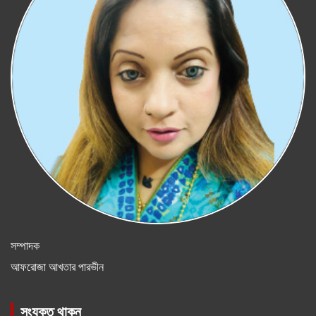
সম্পাদক
আফরোজা আখতার পারভীন
সংযুক্ত থাকুন