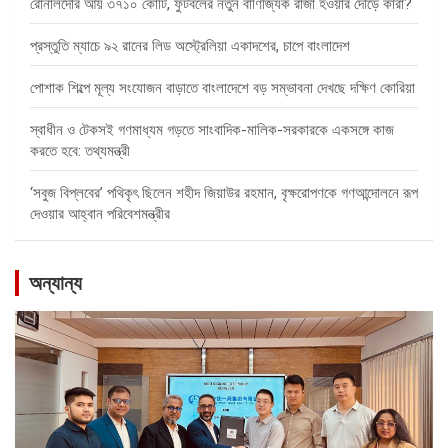
রোনালদোর আয় ৩৭১০ কোটি, ফুটবলের নতুন বাণিজ্যিক রাজা হওয়ার দৌড়ে কারা?
প্রস্তুতি ম্যাচে ৯২ রানের লিড অস্ট্রেলিয়া একাদশের, চাপে বাংলাদেশ
পোশাক শিল্পে মূল্য সংযোজন বাড়াতে বাংলাদেশে বড় সম্ভাবনা দেখছে দক্ষিণ কোরিয়া
স্বাধীন ও টেকসই গণমাধ্যম গড়তে সাংবাদিক-মালিক-সরকারকে একসঙ্গে কাজ
করতে হবে: তথ্যমন্ত্রী
‘সবুজ বিপ্লবের’ পথিকৃৎ ছিলেন শহীদ জিয়াউর রহমান, বৃক্ষরোপণকে গণআন্দোলনে রূপ
দেওয়ার আহ্বান পরিবেশমন্ত্রীর
অন্যান্য