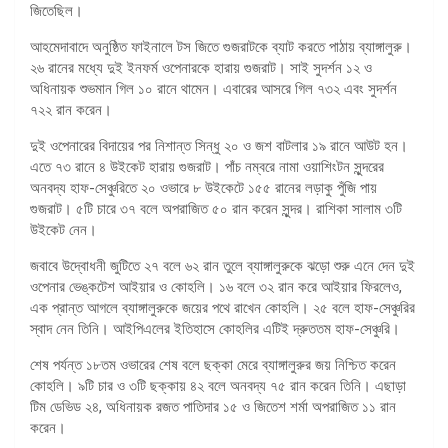
জিতেছিল।
আহমেদাবাদে অনুষ্ঠিত ফাইনালে টস জিতে গুজরাটকে ব্যাট করতে পাঠায় ব্যাঙ্গালুরু।
২৬ রানের মধ্যে দুই ইনফর্ম ওপেনারকে হারায় গুজরাট। সাই সুদর্শন ১২ ও
অধিনায়ক শুভমান গিল ১০ রানে থামেন। এবারের আসরে গিল ৭৩২ এবং সুদর্শন
৭২২ রান করেন।
দুই ওপেনারের বিদায়ের পর নিশান্ত সিন্ধু ২০ ও জশ বাটলার ১৯ রানে আউট হন।
এতে ৭৩ রানে ৪ উইকেট হারায় গুজরাট। পাঁচ নম্বরে নামা ওয়াশিংটন সুন্দরের
অনবদ্য হাফ-সেঞ্চুরিতে ২০ ওভারে ৮ উইকেটে ১৫৫ রানের লড়াকু পুঁজি পায়
গুজরাট। ৫টি চারে ৩৭ বলে অপরাজিত ৫০ রান করেন সুন্দর। রাশিকা সালাম ৩টি
উইকেট নেন।
জবাবে উদ্বোধনী জুটিতে ২৭ বলে ৬২ রান তুলে ব্যাঙ্গালুরুকে ঝড়ো শুরু এনে দেন দুই
ওপেনার ভেঙ্কটেশ আইয়ার ও কোহলি। ১৬ বলে ৩২ রান করে আইয়ার ফিরলেও,
এক প্রান্ত আগলে ব্যাঙ্গালুরুকে জয়ের পথে রাখেন কোহলি। ২৫ বলে হাফ-সেঞ্চুরির
স্বাদ নেন তিনি। আইপিএলের ইতিহাসে কোহলির এটিই দ্রুততম হাফ-সেঞ্চুরি।
শেষ পর্যন্ত ১৮তম ওভারের শেষ বলে ছক্কা মেরে ব্যাঙ্গালুরুর জয় নিশ্চিত করেন
কোহলি। ৯টি চার ও ৩টি ছক্কায় ৪২ বলে অনবদ্য ৭৫ রান করেন তিনি। এছাড়া
টিম ডেভিড ২৪, অধিনায়ক রজত পাতিদার ১৫ ও জিতেশ শর্মা অপরাজিত ১১ রান
করেন।