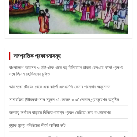
সাম্প্রতিক প্রকাশনাসমূহ
বাংলাদেশে আবাসন ও হাই-টেক খাতে বড় বিনিয়োগে চায়না রেলওয়ে ফার্স্ট গ্রুপের
সঙ্গে জিএম হোল্ডিংসের চুক্তি
আরামকো ট্রেডিং থেকে এক কার্গো এলএনজি কেনার প্রস্তাব অনুমোদন
সামারফিল্ড ইন্টারন্যাশনাল স্কুলে ও’ লেভেল ও এ’ লেভেল গ্র্যাজুয়েশন অনুষ্ঠিত
জলবায়ু অর্থায়ন বাড়াতে বিনিয়োগযোগ্য প্রকল্প তৈরিতে জোর বাংলাদেশের
ব্র্যান্ড মূল্যে বলিউডের শীর্ষে আলিয়া ভাট