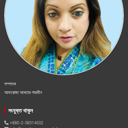
সম্পাদক
আফরোজা আখতার পারভীন
সংযুক্ত থাকুন
+880-2-58314532