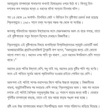
বরফচূড়ায় তাপমাত্রা সাধারণত কখনই হিমাঙ্কের ওপরে উঠে না। কিন্তু তিন
দশকের কম সময়ের মধ্যে এ ধরনের ঘটনা অন্তত তিনবার ঘটল।
গত ১৪ থেকে ১৬ অগাস্ট- তিনদিনে মোট ৭ বিলিয়ন টন বৃষ্টিপাত রেকর্ড করা হয়েছে
গ্রিনল্যান্ডে। ১৯৫০ সালে তথ্য সংগ্রহ শুরুর পর থেকে যা সর্বোচ্চ।
জলবায়ু পরিবর্তনের প্রভাবে উষ্ণায়নের ফলে মেরুঅঞ্চলের বরফ যে হারে গলছে, তাতে
এই বৃষ্টিপাতকে নতুন উদ্বেগ হিসেবে দেখছেন বিজ্ঞানীরা।
গ্রিনল্যান্ডে এই বৃষ্টিপাতের বিষয়ে কলাম্বিয়া বিশ্ববিদ্যালয়ের ল্যামন্ট-ডোহার্টি আর্থ
অবজারভেটরির গ্ল্যাসিওলোজিস্ট ইন্দ্রানী দাশ বলেন, “বরফচূড়ার জন্য এটা কোনো
ভালো লক্ষণ নয়। বরফের ওপর পানি খুব খারাপ …এতে বরফের উপরিভাগ বেশি গলতে
থাকে।”
বরফের চেয়ে পানির উষ্ণতা বেশি, শুধু তাই নয়, বরফের চেয়ে বৃষ্টির পানি গাঢ় বর্ণের।
ফলে এই পানিতে সূর্যের আলো প্রতিফলিত হওয়ার চাইতে শোষিত হয় বেশি।
বরফগলা এই পানিই সাগর-মহাসগরে মিশে পানির উচ্চতা বাড়াচ্ছে। বিজ্ঞানীদের
ধারনা, অ্যান্টার্কটিকার পর সবচেয়ে বেশি গলছে গ্রিনল্যান্ডের বরফ। আর গত কয়েক
দশকে এই পানিই বৈশ্বিক সমুদ্রপৃষ্ঠের উচ্চ ২৫ শতাংশ বাড়ার জন্য দায়ী। যেভাবে
পৃথিবীর তাপমাত্রা বাড়ছে, তাতে এই হার আরো বাড়ার শঙ্কা করা হচ্ছে।
বৃষ্টি এবং উচ্চ তাপমাত্রার কারণে দ্বিপটিজুড়ে বরফ গলার পরিমাণও বাড়িয়ে দিয়েছে।