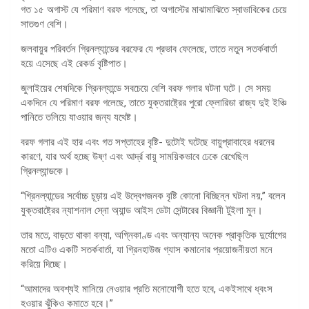
গত ১৫ অগাস্ট যে পরিমাণ বরফ গলেছে, তা অগাস্টের মাঝামাঝিতে স্বাভাবিকের চেয়ে
সাতগুণ বেশি।
জলবায়ুর পরিবর্তন গ্রিনল্যান্ডের বরফের যে প্রভাব ফেলেছে, তাতে নতুন সতর্কবার্তা
হয়ে এসেছে এই রেকর্ড বৃষ্টিপাত।
জুলাইয়ের শেষদিকে গ্রিনল্যান্ডে সবচেয়ে বেশি বরফ গলার ঘটনা ঘটে। সে সময়
একদিনে যে পরিমাণ বরফ গলেছে, তাতে যুক্তরাষ্ট্রের পুরো ফ্লোরিডা রাজ্য দুই ইঞ্চি
পানিতে তলিয়ে যাওয়ার জন্য যথেষ্ট।
বরফ গলার এই হার এবং গত সপ্তাহের বৃষ্টি- দুটোই ঘটেছে বায়ুপ্রাবাহের ধরনের
কারণে, যার অর্থ হচ্ছে উষ্ণ এবং আর্দ্র বায়ু সাময়িকভাবে ঢেকে রেখেছিল
গ্রিনল্যান্ডকে।
“গ্রিনল্যান্ডের সর্বোচ্চ চূড়ায় এই উদ্বেগজনক বৃষ্টি কোনো বিচ্ছিন্ন ঘটনা নয়,” বলেন
যুক্তরাষ্ট্রের ন্যাশনাল স্নো অ্যান্ড আইস ডেটা সেন্টারের বিজ্ঞানী টুইলা মুন।
তার মতে, বাড়তে থাকা বন্যা, অগ্নিকাণ্ড এবং অন্যান্য অনেক প্রাকৃতিক দুর্যোগের
মতো এটিও একটি সতর্কবার্তা, যা গ্রিনহাউজ গ্যাস কমানোর প্রয়োজনীয়তা মনে
করিয়ে দিচ্ছে।
“আমাদের অবশ্যই মানিয়ে নেওয়ার প্রতি মনোযোগী হতে হবে, একইসাথে ধ্বংস
হওয়ার ঝুঁকিও কমাতে হবে।”