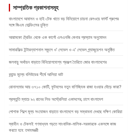
সাম্প্রতিক প্রকাশনাসমূহ
বাংলাদেশে আবাসন ও হাই-টেক খাতে বড় বিনিয়োগে চায়না রেলওয়ে ফার্স্ট গ্রুপের
সঙ্গে জিএম হোল্ডিংসের চুক্তি
আরামকো ট্রেডিং থেকে এক কার্গো এলএনজি কেনার প্রস্তাব অনুমোদন
সামারফিল্ড ইন্টারন্যাশনাল স্কুলে ও’ লেভেল ও এ’ লেভেল গ্র্যাজুয়েশন অনুষ্ঠিত
জলবায়ু অর্থায়ন বাড়াতে বিনিয়োগযোগ্য প্রকল্প তৈরিতে জোর বাংলাদেশের
ব্র্যান্ড মূল্যে বলিউডের শীর্ষে আলিয়া ভাট
রোনালদোর আয় ৩৭১০ কোটি, ফুটবলের নতুন বাণিজ্যিক রাজা হওয়ার দৌড়ে কারা?
প্রস্তুতি ম্যাচে ৯২ রানের লিড অস্ট্রেলিয়া একাদশের, চাপে বাংলাদেশ
পোশাক শিল্পে মূল্য সংযোজন বাড়াতে বাংলাদেশে বড় সম্ভাবনা দেখছে দক্ষিণ কোরিয়া
স্বাধীন ও টেকসই গণমাধ্যম গড়তে সাংবাদিক-মালিক-সরকারকে একসঙ্গে কাজ
করতে হবে: তথ্যমন্ত্রী