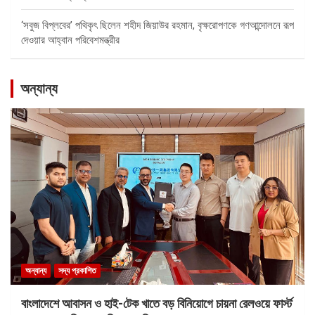
‘সবুজ বিপ্লবের’ পথিকৃৎ ছিলেন শহীদ জিয়াউর রহমান, বৃক্ষরোপণকে গণআন্দোলনে রূপ
দেওয়ার আহ্বান পরিবেশমন্ত্রীর
অন্যান্য
অন্যান্য
সদ্য প্রকাশিত
বাংলাদেশে আবাসন ও হাই-টেক খাতে বড় বিনিয়োগে চায়না রেলওয়ে ফার্স্ট