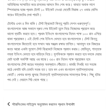
অতিথিদের সম্মোহিত করে চালকের আসনে দিন শেষ করে। ভাবতে অবাক লাগে
স্পিনারদের যজ্ঞে প্রথম টেস্টে ১০ উইকেট নেওয়া মেহেদী মিরাজ ২৭ ওভার বোলিং
করেও উইকেটের দেখা পায়নি।
টেস্টের এখন ৪ দিন বাকি। টেস্ট ক্রিকেটে কিন্তু প্রতি সেশন গুরুত্বপূর্ণ।
বাংলাদেশকে আজ সকালে দ্রুত শেষ উইকেট তুলে নিয়ে নিজেদের প্রয়োগ করে
ভালো ব্যাটিং করতে হবে। প্রথম ইনিংসে বাংলাদেশের নিদেন পক্ষে ১০০ রান এগিয়ে
থাকা প্রয়োজন। এই টেস্টে শেষ ইনিংস খেলতে হবে বাংলাদেশকে। টেস্ট কিন্তু
বাংলাদেশকে জিততেই হবে সম্মান আর সম্ভ্রম রক্ষার তাগিদে। আনামুল হক বিজয়ের
জন্য আরো একটা সুযোগ টেস্ট ক্রিকেটে নিজেকে প্রমান করার। মোমিনুল, শান্তকে
লম্বা ইনিংস খেলতে হবে দায়িত্ব নিয়ে। মুশফিককে প্রমান করতে হবে দলকে দেয়ার
মোট যথেষ্ট অবশিষ্ট আছে ওর মাঝে। ৩৫০ রান নিদেন পক্ষে প্রয়োজন হবে
বাংলাদেশের টেস্ট জয়ের সম্ভাব্য অবস্থানে পৌঁছাতে। ভাবছি লিখছি যত সহজে
মাঠে খেলাটা যদি তেমনি সহজ হত। তবে বল এখন বাংলাদেশ ব্যাটসম্যানদের
কোর্টে। খেলার ভাগ্য ঝুলছে নিতান্তই ব্যাটসম্যানদের সাফল্যের উপর। পিছু হটার
পথ নেই। দেয়ালে পিঠ থেকে গাছে।
পোস্ট
স্টারলিংকের লাইসেন্স অনুমোদন করলেন প্রধান উপদেষ্টা
ন্যাভিগেশন