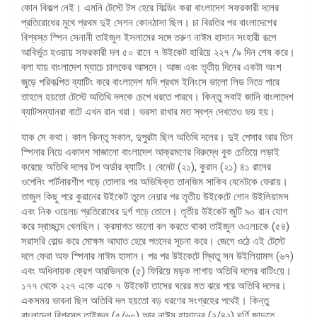
কোন বিকল্প নেই। এমনি টেস্টে টস হেরে ফিল্ডিং করা বাংলাদেশ সফরকারী দলের
প্রতিরোধের মুখে প্রথম দুই সেশন কোনঠাসা ছিল। চা বিরতির পর বাংলাদেশের
বিশ্বস্ত স্পিন সেনানী তাইজুল ইসলামের সঙ্গে তরুণ নাঈম হাসান সংহারী রূপে
আবির্ভুত হওয়ায় সফরকারী দল ৫০ রানে ৭ উইকেট হারিয়ে ২২৭ /৯ দিন শেষ করে।
বলা যায় বাংলাদেশ ম্যাচে চালকের আসনে। আজ এবং তৃতীয় দিনের একটা অংশ
জুড়ে পরিকল্পিত ব্যাটিং করে বাংলাদেশ যদি প্রথম ইনিংসে ভালো লিড নিতে পারে
তাহলে হয়তো টেস্টে অতিথি দলকে চেপে ধরতে পারবে। কিন্তু সবাই জানি বাংলাদেশ
ব্যাটসম্যানরা বাটে এখন রান খরা। ভরসা রাখার মত স্বপ্ন দেখতেও ভয় হয়।
যাক সে কথা। কাল কিন্তু সকাল, দুপুরটা ছিল অতিথি দলের। দুই পেসার আর তিন
স্পিনার নিয়ে একাদশ সাজানো বাংলাদেশ আক্রমণের বিরুদ্ধে বুক চেতিয়ে লড়াই
করেছে অতিথি দলের টপ অর্ডার ব্যাটিং। বেনেট (২১), কুরান (২১) ৪১ রানের
ওপেনিং পার্টনারশীপ গড়ে তোলার পর অভিষিক্ত তানজিম সাকিব বেনেটকে ফেরায়।
তাজুল কিছু পরে কুরানের উইকেট তুলে নেয়ার পর তৃতীয় উইকেটে শোন উইলিয়ামস
এবং নিক ওয়েলচ প্রতিরোধের দুর্গ গড়ে তোলে। তৃতীয় উইকেট জুটি ৯০ রান যোগ
করে স্বাচ্ছন্দে খেলছিল। ক্রমাগত ভালো বল করতে থাকা তাইজুল ওএলচকে (৫৪)
সরাসরি বোল্ড করে মোক্ষম আঘাত হেরে পতনের সূচনা করে। জেগে ওঠে এই টেস্টে
দলে ফেরা অফ স্পিনার নাঈম হাসান। পর পর উইকেটে স্থিতু সন উইলিয়ামস (৬৭)
এবং অধিনায়ক ক্রেগ আরভিনকে (৫) ফিরিয়ে মড়ক লাগায় অতিথি দলের বাটিংয়ে।
১৭৭ থেকে ২২৭ একে একে ৭ উইকেট তাসের ঘরের মত ঝরে পরে অতিথি দলের।
একসময় ভাবনা ছিল অতিথি দল হয়তো বড় ধরণের সংগ্রহের পথেই। কিন্তু
বাংলাদেশ বিশ্বস্ত তাইজুল (৫/৬০) আর নাঈম হাসানের (২/৪২) ঘূর্ণি জাদুতে