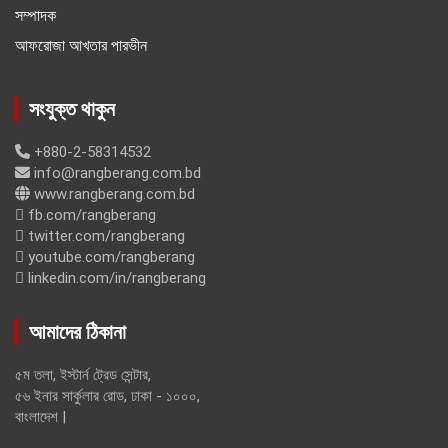
সম্পাদক
আফরোজা আখতার পারভীন
সংযুক্ত থাকুন
+880-2-58314532
info@rangberang.com.bd
www.rangberang.com.bd
fb.com/rangberang
twitter.com/rangberang
youtube.com/rangberang
linkedin.com/in/rangberang
আমাদের ঠিকানা
৫ম তলা, ইস্টার্ন ট্রেড সেন্টার,
৫৬ ইনার সার্কুলার রোড, ঢাকা - ১০০০,
বাংলাদেশ |