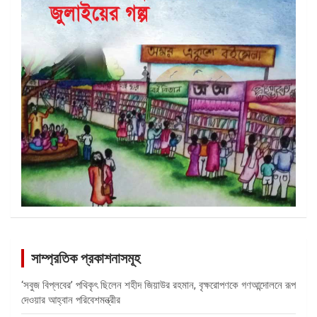
সাম্প্রতিক প্রকাশনাসমূহ
‘সবুজ বিপ্লবের’ পথিকৃৎ ছিলেন শহীদ জিয়াউর রহমান, বৃক্ষরোপণকে গণআন্দোলনে রূপ
দেওয়ার আহ্বান পরিবেশমন্ত্রীর