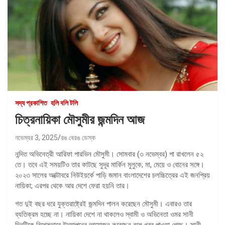
সদ্য প্রকাশিত
হলি বলি টলি
চিত্রনায়িকা মৌসুমীর জন্মদিন আজ
নভেম্বর 3, 2025
রঙ বেরঙ ডেস্ক
নন্দিত অভিনেত্রী আরিফা পারভিন মৌসুমী। সোমবার (৩ নভেম্বর) পা রাখলেন ৫২
তে। তবে এই সময়টিও তার কাটছে সুদূর মার্কিন মুলুকে; মা, মেয়ে ও বোনের সঙ্গে।
২০২৩ সালের অক্টোবরে নিউইয়র্কে পাড়ি জমান বাংলাদেশের চলচ্চিত্রের এই জনপ্রিয়
নায়িকা; এরপর থেকে আর দেশে ফেরা হয়নি তার।
গত দুই বছর ধরে যুক্তরাষ্ট্রেই জন্মদিন পালন করেছেন মৌসুমী। এবারও তার
ব্যতিক্রম হচ্ছে না। নায়িকা দেশে না থাকলেও স্বামী ও অভিনেতা ওমর সানী
দিনটিকে বিশেষভাবে উদযাপনের আয়োজন করেছেন বলে খবর পাওয়া গেছে। সানী