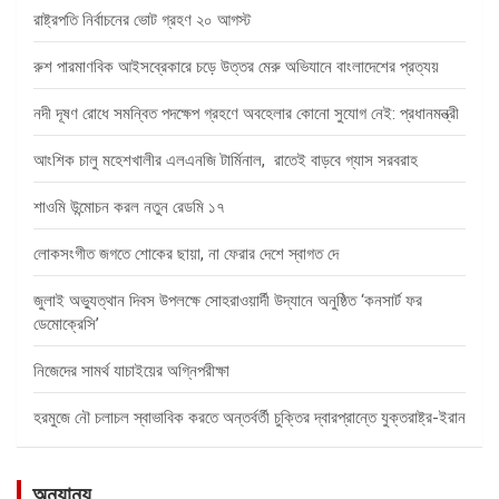
রাষ্ট্রপতি নির্বাচনের ভোট গ্রহণ ২০ আগস্ট
রুশ পারমাণবিক আইসব্রেকারে চড়ে উত্তর মেরু অভিযানে বাংলাদেশের প্রত্যয়
নদী দূষণ রোধে সমন্বিত পদক্ষেপ গ্রহণে অবহেলার কোনো সুযোগ নেই: প্রধানমন্ত্রী
আংশিক চালু মহেশখালীর এলএনজি টার্মিনাল, রাতেই বাড়বে গ্যাস সরবরাহ
শাওমি উন্মোচন করল নতুন রেডমি ১৭
লোকসংগীত জগতে শোকের ছায়া, না ফেরার দেশে স্বাগত দে
জুলাই অভ্যুত্থান দিবস উপলক্ষে সোহরাওয়ার্দী উদ্যানে অনুষ্ঠিত ‘কনসার্ট ফর
ডেমোক্রেসি’
নিজেদের সামর্থ যাচাইয়ের অগ্নিপরীক্ষা
হরমুজে নৌ চলাচল স্বাভাবিক করতে অন্তর্বর্তী চুক্তির দ্বারপ্রান্তে যুক্তরাষ্ট্র-ইরান
অন্যান্য