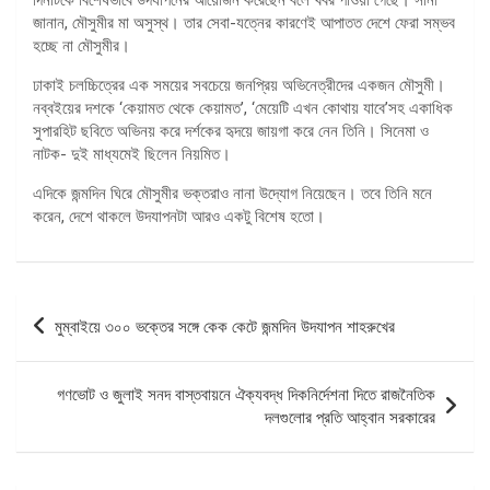
জানান, মৌসুমীর মা অসুস্থ। তার সেবা-যত্নের কারণেই আপাতত দেশে ফেরা সম্ভব
হচ্ছে না মৌসুমীর।
ঢাকাই চলচ্চিত্রের এক সময়ের সবচেয়ে জনপ্রিয় অভিনেত্রীদের একজন মৌসুমী।
নব্বইয়ের দশকে ‘কেয়ামত থেকে কেয়ামত’, ‘মেয়েটি এখন কোথায় যাবে’সহ একাধিক
সুপারহিট ছবিতে অভিনয় করে দর্শকের হৃদয়ে জায়গা করে নেন তিনি। সিনেমা ও
নাটক- দুই মাধ্যমেই ছিলেন নিয়মিত।
এদিকে জন্মদিন ঘিরে মৌসুমীর ভক্তরাও নানা উদ্যোগ নিয়েছেন। তবে তিনি মনে
করেন, দেশে থাকলে উদযাপনটা আরও একটু বিশেষ হতো।
পোস্ট
মুম্বাইয়ে ৩০০ ভক্তের সঙ্গে কেক কেটে জন্মদিন উদযাপন শাহরুখের
ন্যাভিগেশন
গণভোট ও জুলাই সনদ বাস্তবায়নে ঐক্যবদ্ধ দিকনির্দেশনা দিতে রাজনৈতিক
দলগুলোর প্রতি আহ্বান সরকারের