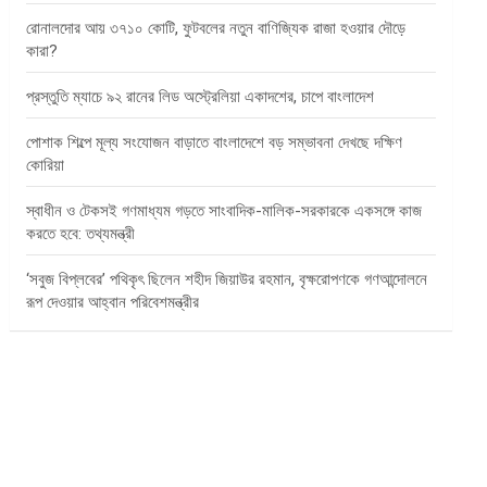
রোনালদোর আয় ৩৭১০ কোটি, ফুটবলের নতুন বাণিজ্যিক রাজা হওয়ার দৌড়ে
কারা?
প্রস্তুতি ম্যাচে ৯২ রানের লিড অস্ট্রেলিয়া একাদশের, চাপে বাংলাদেশ
পোশাক শিল্পে মূল্য সংযোজন বাড়াতে বাংলাদেশে বড় সম্ভাবনা দেখছে দক্ষিণ
কোরিয়া
স্বাধীন ও টেকসই গণমাধ্যম গড়তে সাংবাদিক-মালিক-সরকারকে একসঙ্গে কাজ
করতে হবে: তথ্যমন্ত্রী
‘সবুজ বিপ্লবের’ পথিকৃৎ ছিলেন শহীদ জিয়াউর রহমান, বৃক্ষরোপণকে গণআন্দোলনে
রূপ দেওয়ার আহ্বান পরিবেশমন্ত্রীর