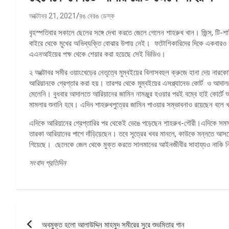
অক্টোবর 21, 2021
রঙ বেরঙ ডেস্ক
বৃহস্পতিবার সকালে ছেলের সঙ্গে দেখা করতে জেলে গেলেন শাহরুখ খান। জিন্স, টি
বাইরে থেকে মুখের অভিব্যক্তি বোঝার উপায় নেই। ফটোশিকারিদের দিকে একবারও না
এএনআইয়ের পক্ষ থেকে শেয়ার করা হয়েছে সেই ভিডিও।
২ অক্টোবর সমীর ওয়াংখেড়ের নেতৃত্বে মুম্বইয়ের বিলাসবহুল ক্রুজে হানা দেয় নার
আরিয়ানকে গ্রেপ্তার করা হয়। তারপর থেকে মুম্বইয়ের এসপ্ল্যানেড কোর্ট ও আ
মেলেনি। বুধবার আদালতে আরিয়ানের জামিন নামঞ্জুর হওয়ার পরই বম্বে হাই কোর্টে
মামলার শুনানি হবে। এদিন শাহরুখপুত্রের জামিন পাওয়ার সম্ভাবনাও রয়েছেন বলে
এদিকে আরিয়ানের গ্রেপ্তারির পর থেকেই ভেঙে পড়েছেন শাহরুখ-গৌরী।এদিকে সমস্ত
তারকা আরিয়ানের পাশে দাঁড়িয়েছেন। তবে সূত্রের খবর মানলে, কাউকে মন্নতে আস
গিয়েছে। ছেলেকে জেল থেকে মুক্ত করতে সালমানের আইনজীবীর সাহায্যও নাকি ন
সংবাদ প্রতিদিন
পোস্ট
অবমুক্ত হলো আলাউদ্দিন মাহমুদ সমীরের সুরে শুভমিতার গান