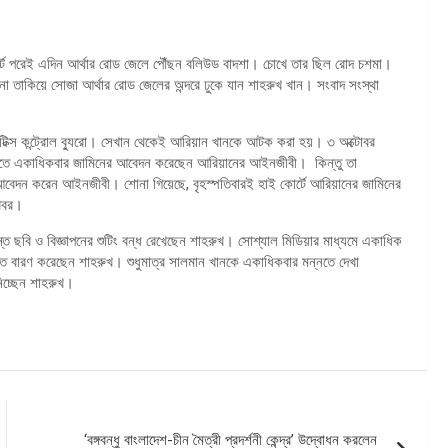
-শার্ট পরেই এদিন আর্থার রোড জেলে পৌঁছন বলিউড বাদশা। চোখে তার ছিল রোদ চশমা।
 তাকিয়ে সোজা আর্থার রোড জেলের অন্দরে ঢুকে যান শাহরুখ খান। সংবাদ সংস্থা
কোটিক্স কন্ট্রোল ব্যুরো। সেখান থেকেই আরিয়ান খানকে আটক করা হয়। ৩ অক্টোবর
দালতে একাধিকবার জামিনের আবেদন করেছেন আরিয়ানের আইনজীবী। কিন্তু তা
 আবেদন করেন আইনজীবী। শোনা গিয়েছে, বৃহস্পতিবারই হাই কোর্টে আরিয়ানের জামিনের
 খবর।
 ছবি ও বিজ্ঞাপনের শুটিং বন্ধ রেখেছেন শাহরুখ। সোশ্যাল মিডিয়ার মাধ্যমে একাধিক
তে বারণ করেছেন শাহরুখ। শুধুমাত্র সালমান খানকে একাধিকবার মন্নতে দেখা
িচ্ছেন শাহরুখ।
‘বঙ্গবন্ধু বাংলাদেশ-চীন মৈত্রী প্রদর্শনী কেন্দ্র’ উদ্বোধন করলেন