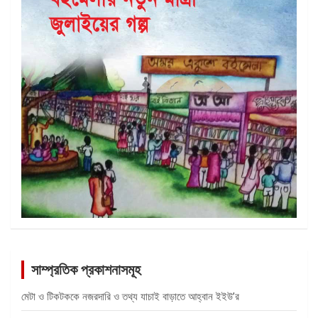
সাম্প্রতিক প্রকাশনাসমূহ
মেটা ও টিকটককে নজরদারি ও তথ্য যাচাই বাড়াতে আহ্বান ইইউ’র