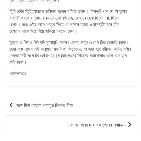
হিন্দি ছবির স্টান্টম্যানদের দুনিয়ায় প্রথম মহিলা রেশম। ‘বাসন্তী’-কে যে যে দৃশ্যে
মারপিট করতে বা ঘোড়ায় চড়তে দেখা গিয়েছে, সেখানে হেমা ছিলেন না, ছিলেন
রেশম। মঞ্চে ওঠার আগে ‘গব্বর সিংহ’-র আদলে ‘আরে ও বাসন্তী’ বলে হাঁক!
রেশমের ডাকে উঠে গিয়ে জড়িয়ে ধরলেন হেমা।
মুদ্রার এ পিঠ ও পিঠ যদি মুখোমুখি আসে? হেমার জন্য এ যেন ঠিক তেমনই চমক।
হেমা এবং রমেশ এই অনুষ্ঠানে যত টাকা জিতেছেন, তা জমা হবে বর্ষীয়ান অভিনেত্রীর
স্বেচ্ছাসেবী সংস্থার কোষাগারে।মথুরার দুঃস্থ শিশুদের পড়াশোনার খাতে খরচ হবে
সেই টাকা।
আনন্দবাজার
পোস্ট
দেশে দিনে করোনা শনাক্ত তিনশর নিচে
ন্যাভিগেশন
৭ লালন গবেষক-সাধক পেলেন সম্মাননা