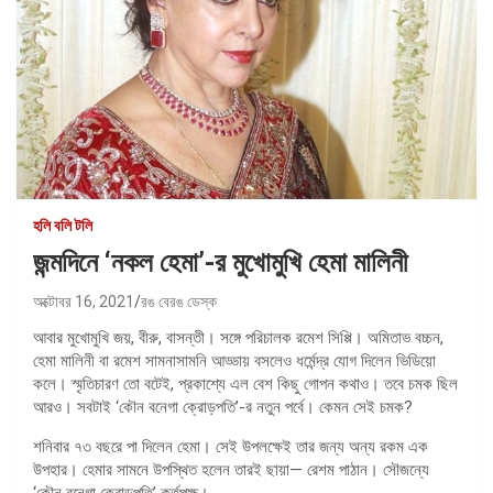
হলি বলি টলি
জন্মদিনে ‘নকল হেমা’-র মুখোমুখি হেমা মালিনী
অক্টোবর 16, 2021
রঙ বেরঙ ডেস্ক
আবার মুখোমুখি জয়, বীরু, বাসন্তী। সঙ্গে পরিচালক রমেশ সিপ্পি। অমিতাভ বচ্চন,
হেমা মালিনী বা রমেশ সামনাসামনি আড্ডায় বসলেও ধর্মেন্দ্র যোগ দিলেন ভিডিয়ো
কলে। স্মৃতিচারণ তো বটেই, প্রকাশ্যে এল বেশ কিছু গোপন কথাও। তবে চমক ছিল
আরও। সবটাই ‘কৌন বনেগা ক্রোড়পতি’-র নতুন পর্বে। কেমন সেই চমক?
শনিবার ৭৩ বছরে পা দিলেন হেমা। সেই উপলক্ষেই তার জন্য অন্য রকম এক
উপহার। হেমার সামনে উপস্থিত হলেন তারই ছায়া— রেশম পাঠান। সৌজন্যে
‘কৌন বনেগা ক্রোড়পতি’ কর্তৃপক্ষ।