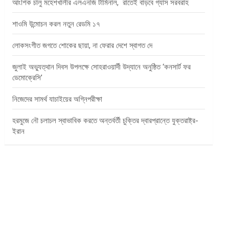
আংশিক চালু মহেশখালীর এলএনজি টার্মিনাল, রাতেই বাড়বে গ্যাস সরবরাহ
শাওমি উন্মোচন করল নতুন রেডমি ১৭
লোকসংগীত জগতে শোকের ছায়া, না ফেরার দেশে স্বাগত দে
জুলাই অভ্যুত্থান দিবস উপলক্ষে সোহরাওয়ার্দী উদ্যানে অনুষ্ঠিত ‘কনসার্ট ফর
ডেমোক্রেসি’
নিজেদের সামর্থ যাচাইয়ের অগ্নিপরীক্ষা
হরমুজে নৌ চলাচল স্বাভাবিক করতে অন্তর্বর্তী চুক্তির দ্বারপ্রান্তে যুক্তরাষ্ট্র-
ইরান