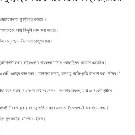
 জোরালোভাবে পুনর্ব্যক্ত করেছে।
 প্রস্তাবের ভাষা কিছুটা নরম করা হয়েছে।
্ট্র ভানুয়াতু এ উদ্যোগে নেতৃত্ব দেয়।
শ্রুতি রক্ষায় রাষ্ট্রগুলোর দায়বদ্ধতা নিয়ে পরামর্শমূলক মতামত চেয়েছিল।
ও বেশি গুরুত্ব বহন করে। আদালত জানায়, জলবায়ু প্রতিশ্রুতি উপেক্ষা করা ‘অবৈধ।’
র বোঝা বহন করছে সাধারণত সেইসব দেশ ও সেগুলোর জনগণ, যারা এ সংকট সৃষ্টিতে
রেই নীরব থাকুক। কিন্তু ক্ষতি বাস্তব এবং তা ইতোমধ্যেই শুরু হয়ে গেছে।’
ল যুক্তরাষ্ট্র, রাশিয়া ও ইরান।
।