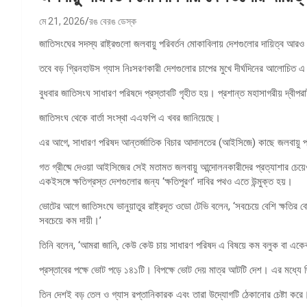
মে 21, 2026
রঙ বেরঙ ডেস্ক
জাতিসংঘের সদস্য রাষ্ট্রগুলো জলবায়ু পরিবর্তন মোকাবিলায় দেশগুলোর দায়িত্ব আরও
তবে বড় গ্রিনহাউস গ্যাস নিঃসরণকারী দেশগুলোর চাপের মুখে দীর্ঘদিনের আলোচিত এ
বুধবার জাতিসংঘ সাধারণ পরিষদে প্রস্তাবটি গৃহীত হয়। প্রশান্ত মহাসাগরীয় দ্বীপরাষ
জাতিসংঘ থেকে বার্তা সংস্থা এএফপি এ খবর জানিয়েছে।
এর আগে, সাধারণ পরিষদ আন্তর্জাতিক বিচার আদালতের (আইসিজে) কাছে জলবায়ু প্রতি
গত গ্রীষ্মে দেওয়া আইসিজের সেই মতামত জলবায়ু আন্দোলনকারীদের প্রত্যাশার চেয়ে
একইসঙ্গে ক্ষতিগ্রস্ত দেশগুলোর জন্য ‘ক্ষতিপূরণ’ দাবির পথও এতে উন্মুক্ত হয়।
ভোটের আগে জাতিসংঘে ভানুয়াতুর রাষ্ট্রদূত ওডো টেভি বলেন, ‘সবচেয়ে বেশি ক্ষতি
সবচেয়ে কম দায়ী।’
তিনি বলেন, ‘আমরা জানি, কেউ কেউ চায় সাধারণ পরিষদ এ বিষয়ে কম বলুক বা একেবা
প্রস্তাবের পক্ষে ভোট পড়ে ১৪১টি। বিপক্ষে ভোট দেয় মাত্র আটটি দেশ। এর মধ্যে ছি
তিন দেশই বড় তেল ও গ্যাস রপ্তানিকারক এবং তারা উদ্যোগটি ঠেকানোর চেষ্টা করে