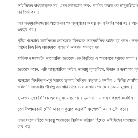
আইসিজের বাধ্যতামূলক নয়, এমন মতামতকে আরও কার্যকর করতে গত জানুয়ারিতে ভা
পথ তৈরি করা।
তবে সদস্যরাষ্ট্রগুলোর আলোচনার পর প্রস্তাবের ভাষায় বড় পরিবর্তন আনা হয়। অনেক দ
গুরুত্ব পায়।
গৃহীত প্রস্তাবে আইসিজের মতামতকে ‘বিদ্যমান আন্তর্জাতিক আইন ব্যাখ্যায় গুরুত্বপ
‘তাদের নিজ নিজ দায়বদ্ধতা পালনের’ আহ্বান জানানো হয়।
জাতিসংঘ মহাসচিব আন্তোনিয় গুতেরেস এক বিবৃতিতে এ পদক্ষেপকে স্বাগত জানান। তি
গুতেরেস বলেন, ‘এটি আন্তর্জাতিক আইন, জলবায়ু ন্যায়বিচার, বিজ্ঞান ও জনগণকে ক্রম
প্রস্তাবে শিল্পবিপ্লব-পূর্ব সময়ের তুলনায় বৈশ্বিক উষ্ণতা ১ দশমিক ৫ ডিগ্রি স
জ্বালানি ব্যবস্থায় জীবাশ্ম জ্বালানি থেকে সরে আসার ওপর জোর দেওয়া হয়েছে।
২০২৩ সালের বৈশ্বিক জলবায়ু সম্মেলনে প্রায় ২০০ দেশ এ লক্ষ্য গ্রহণ করেছিল।
তেল উৎপাদনকারী সৌদি আরব ও কুয়েত কয়েকটি সংশোধনী আনার চেষ্টা করে।
এসব সংশোধনীতে জলবায়ু পদক্ষেপের নির্দেশক কাঠামো হিসেবে আইসিজের মতামতের কয়
হয়ে পড়ে।