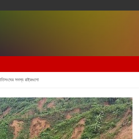
তিসংঘের সদস্য রাষ্ট্রগুলো