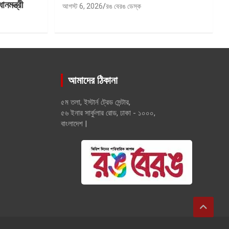
মন্ত্রী
আগস্ট 6, 2026
রঙ বেরঙ ডেস্ক
আমাদের ঠিকানা
৫ম তলা, ইস্টার্ন ট্রেড সেন্টার,
৫৬ ইনার সার্কুলার রোড, ঢাকা - ১০০০,
বাংলাদেশ |