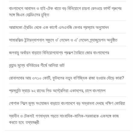
বাংলাদেশে আবাসন ও হাই-টেক খাতে বড় বিনিয়োগে চায়না রেলওয়ে ফার্স্ট গ্রুপের
সঙ্গে জিএম হোল্ডিংসের চুক্তি
আরামকো ট্রেডিং থেকে এক কার্গো এলএনজি কেনার প্রস্তাব অনুমোদন
সামারফিল্ড ইন্টারন্যাশনাল স্কুলে ও’ লেভেল ও এ’ লেভেল গ্র্যাজুয়েশন অনুষ্ঠিত
জলবায়ু অর্থায়ন বাড়াতে বিনিয়োগযোগ্য প্রকল্প তৈরিতে জোর বাংলাদেশের
ব্র্যান্ড মূল্যে বলিউডের শীর্ষে আলিয়া ভাট
রোনালদোর আয় ৩৭১০ কোটি, ফুটবলের নতুন বাণিজ্যিক রাজা হওয়ার দৌড়ে কারা?
প্রস্তুতি ম্যাচে ৯২ রানের লিড অস্ট্রেলিয়া একাদশের, চাপে বাংলাদেশ
পোশাক শিল্পে মূল্য সংযোজন বাড়াতে বাংলাদেশে বড় সম্ভাবনা দেখছে দক্ষিণ কোরিয়া
স্বাধীন ও টেকসই গণমাধ্যম গড়তে সাংবাদিক-মালিক-সরকারকে একসঙ্গে কাজ
করতে হবে: তথ্যমন্ত্রী