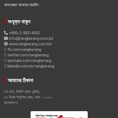
আফরোজা আখতার পারভীন
সংযুক্ত থাকুন
+880-2-58314532
info@rangberang.com.bd
www.rangberang.com.bd
fb.com/rangberang
twitter.com/rangberang
youtube.com/rangberang
linkedin.com/in/rangberang
আমাদের ঠিকানা
৫ম তলা, ইস্টার্ন ট্রেড সেন্টার,
৫৬ ইনার সার্কুলার রোড, ঢাকা - ১০০০,
বাংলাদেশ |