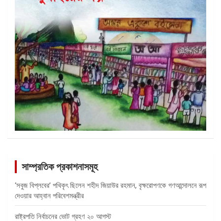
সাম্প্রতিক প্রকাশনাসমূহ
‘সবুজ বিপ্লবের’ পথিকৃৎ ছিলেন শহীদ জিয়াউর রহমান, বৃক্ষরোপণকে গণআন্দোলনে রূপ
দেওয়ার আহ্বান পরিবেশমন্ত্রীর
রাষ্ট্রপতি নির্বাচনের ভোট গ্রহণ ২০ আগস্ট