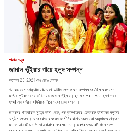
খেলার মানুষ
জামাল ভূঁইয়ার গায়ে হলুদ সম্পন্ন
অক্টোবর 23, 2021
রঙ বেরঙ ডেস্ক
গত বছরের ৬ জানুয়ারি তাতিয়ানা আলীর সঙ্গে আকদ সম্পন্ন হয়েছিল বাংলাদেশ
জাতীয় ফুটবল দলের অধিনায়ক জামাল ভূঁইয়ার। ২১ মাস পর সম্পন্ন হলো গায়ে
হলুদ! এবার জীবনসঙ্গিনীকে নিয়ে ঘরের ফেরার পালা।
জামালের পারিবারিক সূত্রে জানা গেছে, গত বৃহস্পতিবার ডেনমার্কে জামালের হলুদের
অনুষ্ঠান হয়েছে। আজ রোববার কনের জার্মানির বাসায় জমকালো অনুষ্ঠানের মাধ্যমে
জামাল তার জীবনসঙ্গী তাতিয়ানাকে ঘরে আনবেন। এরপর দুজনেরই বাংলাদেশে
ফেরার কথা রয়েছে। আগামী জানুয়ারিতে নবদম্পতির বিবাহত্তোর সংবধর্না হতে পারে