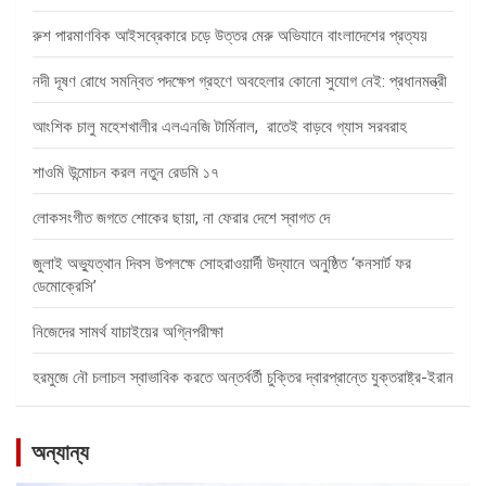
রুশ পারমাণবিক আইসব্রেকারে চড়ে উত্তর মেরু অভিযানে বাংলাদেশের প্রত্যয়
নদী দূষণ রোধে সমন্বিত পদক্ষেপ গ্রহণে অবহেলার কোনো সুযোগ নেই: প্রধানমন্ত্রী
আংশিক চালু মহেশখালীর এলএনজি টার্মিনাল, রাতেই বাড়বে গ্যাস সরবরাহ
শাওমি উন্মোচন করল নতুন রেডমি ১৭
লোকসংগীত জগতে শোকের ছায়া, না ফেরার দেশে স্বাগত দে
জুলাই অভ্যুত্থান দিবস উপলক্ষে সোহরাওয়ার্দী উদ্যানে অনুষ্ঠিত ‘কনসার্ট ফর
ডেমোক্রেসি’
নিজেদের সামর্থ যাচাইয়ের অগ্নিপরীক্ষা
হরমুজে নৌ চলাচল স্বাভাবিক করতে অন্তর্বর্তী চুক্তির দ্বারপ্রান্তে যুক্তরাষ্ট্র-ইরান
অন্যান্য