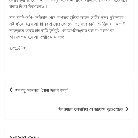
ঢাকায় কিংবা কিশোরগঞ্জে।
সাফ চ্যাম্পিনশিপ অভিযান শেষে আপাতত ছুটিতে আছেন জাতীয় দলের ফুটবলাররা।
এই ফাঁকে বিয়ের আনুষ্ঠানিকতা সেরে ফেললেন ৩১ বছর বয়সী মিডফিল্ডার। আগামী
নভেম্বরের শুরুতে চার জাতি টুর্নামেন্ট খেলতে শ্রীলঙ্কায় যাবে বাংলাদেশ দল।
আবারও শুরু হবে আন্তর্জাতিক ব্যস্ততা।
বাংলানিউজ
পোস্ট
জলবায়ু সম্মেলনে ‘নোনা জলের কাব্য’
ন্যাভিগেশন
‘দিলওয়ালে দুলহানিয়া লে জায়েঙ্গে’ ব্রডওয়েতে
মন্তব্য করুন