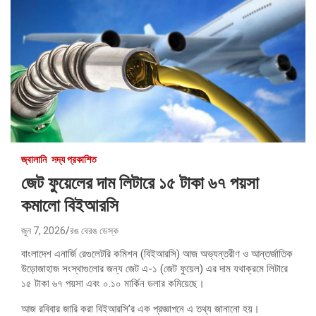
জ্বালানি
সদ্য প্রকাশিত
জেট ফুয়েলের দাম লিটারে ১৫ টাকা ৬৭ পয়সা
কমালো বিইআরসি
জুন 7, 2026
রঙ বেরঙ ডেস্ক
বাংলাদেশ এনার্জি রেগুলেটরি কমিশন (বিইআরসি) আজ অভ্যন্তরীণ ও আন্তর্জাতিক
উড়োজাহাজ সংস্থাগুলোর জন্য জেট এ-১ (জেট ফুয়েল) এর দাম যথাক্রমে লিটারে
১৫ টাকা ৬৭ পয়সা এবং ০.১০ মার্কিন ডলার কমিয়েছে।
আজ রবিবার জারি করা বিইআরসি’র এক প্রজ্ঞাপনে এ তথ্য জানানো হয়।