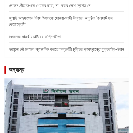
লোকসংগীত জগতে শোকের ছায়া, না ফেরার দেশে স্বাগত দে
জুলাই অভ্যুত্থান দিবস উপলক্ষে সোহরাওয়ার্দী উদ্যানে অনুষ্ঠিত ‘কনসার্ট ফর
ডেমোক্রেসি’
নিজেদের সামর্থ যাচাইয়ের অগ্নিপরীক্ষা
হরমুজে নৌ চলাচল স্বাভাবিক করতে অন্তর্বর্তী চুক্তির দ্বারপ্রান্তে যুক্তরাষ্ট্র-ইরান
অন্যান্য