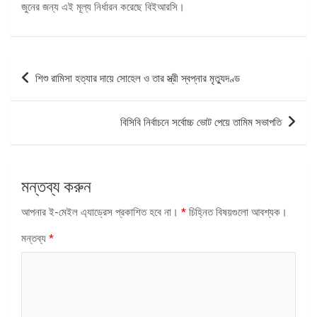
জুনের জন্য এই মূল্য নির্ধারন করেছে বিইআরসি।
পোস্ট
শিশু রামিসা হত্যার দায়ে সোহেল ও তার স্ত্রী স্বপ্নার মৃত্যুদণ্ড
ন্যাভিগেশন
বিসিবি নির্বাচনে সর্বোচ্চ ভোট পেয়ে তামিম সভাপতি
মন্তব্য করুন
আপনার ই-মেইল এ্যাড্রেস প্রকাশিত হবে না।
*
চিহ্নিত বিষয়গুলো আবশ্যক।
মন্তব্য
*