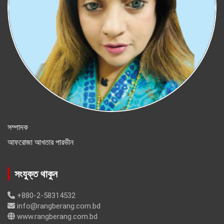
সম্পাদক
আফরোজা আখতার পারভীন
সংযুক্ত থাকুন
+880-2-58314532
info@rangberang.com.bd
www.rangberang.com.bd