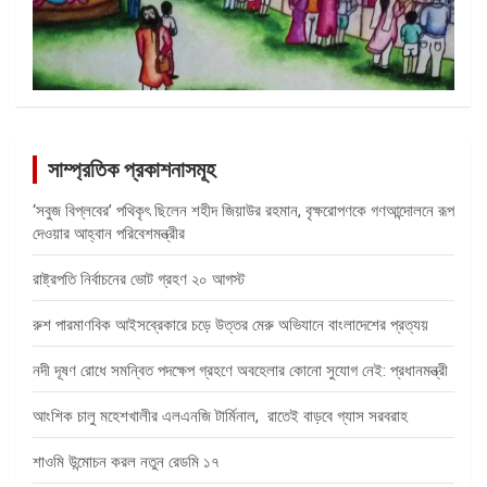
সাম্প্রতিক প্রকাশনাসমূহ
‘সবুজ বিপ্লবের’ পথিকৃৎ ছিলেন শহীদ জিয়াউর রহমান, বৃক্ষরোপণকে গণআন্দোলনে রূপ
দেওয়ার আহ্বান পরিবেশমন্ত্রীর
রাষ্ট্রপতি নির্বাচনের ভোট গ্রহণ ২০ আগস্ট
রুশ পারমাণবিক আইসব্রেকারে চড়ে উত্তর মেরু অভিযানে বাংলাদেশের প্রত্যয়
নদী দূষণ রোধে সমন্বিত পদক্ষেপ গ্রহণে অবহেলার কোনো সুযোগ নেই: প্রধানমন্ত্রী
আংশিক চালু মহেশখালীর এলএনজি টার্মিনাল, রাতেই বাড়বে গ্যাস সরবরাহ
শাওমি উন্মোচন করল নতুন রেডমি ১৭