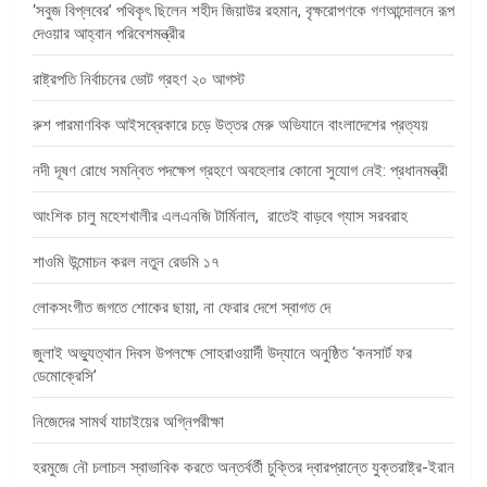
‘সবুজ বিপ্লবের’ পথিকৃৎ ছিলেন শহীদ জিয়াউর রহমান, বৃক্ষরোপণকে গণআন্দোলনে রূপ
দেওয়ার আহ্বান পরিবেশমন্ত্রীর
রাষ্ট্রপতি নির্বাচনের ভোট গ্রহণ ২০ আগস্ট
রুশ পারমাণবিক আইসব্রেকারে চড়ে উত্তর মেরু অভিযানে বাংলাদেশের প্রত্যয়
নদী দূষণ রোধে সমন্বিত পদক্ষেপ গ্রহণে অবহেলার কোনো সুযোগ নেই: প্রধানমন্ত্রী
আংশিক চালু মহেশখালীর এলএনজি টার্মিনাল, রাতেই বাড়বে গ্যাস সরবরাহ
শাওমি উন্মোচন করল নতুন রেডমি ১৭
লোকসংগীত জগতে শোকের ছায়া, না ফেরার দেশে স্বাগত দে
জুলাই অভ্যুত্থান দিবস উপলক্ষে সোহরাওয়ার্দী উদ্যানে অনুষ্ঠিত ‘কনসার্ট ফর
ডেমোক্রেসি’
নিজেদের সামর্থ যাচাইয়ের অগ্নিপরীক্ষা
হরমুজে নৌ চলাচল স্বাভাবিক করতে অন্তর্বর্তী চুক্তির দ্বারপ্রান্তে যুক্তরাষ্ট্র-ইরান