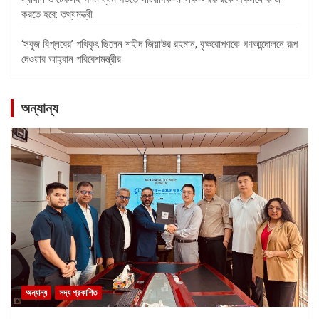
করতে হবে: তথ্যমন্ত্রী
‘সবুজ বিপ্লবের’ পথিকৃৎ ছিলেন শহীদ জিয়াউর রহমান, বৃক্ষরোপণকে গণআন্দোলনে রূপ
দেওয়ার আহ্বান পরিবেশমন্ত্রীর
অন্যান্য
অন্যান্য
সদ্য প্রকাশিত