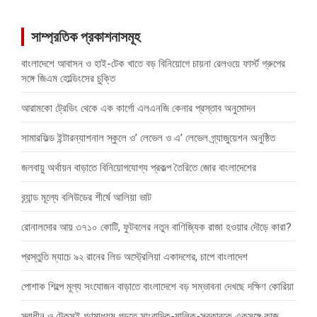
সাম্প্রতিক প্রকাশনাসমূহ
বাংলাদেশে আবাসন ও হাই-টেক খাতে বড় বিনিয়োগে চায়না রেলওয়ে ফার্স্ট গ্রুপের
সঙ্গে জিএম হোল্ডিংসের চুক্তি
আরামকো ট্রেডিং থেকে এক কার্গো এলএনজি কেনার প্রস্তাব অনুমোদন
সামারফিল্ড ইন্টারন্যাশনাল স্কুলে ও’ লেভেল ও এ’ লেভেল গ্র্যাজুয়েশন অনুষ্ঠিত
জলবায়ু অর্থায়ন বাড়াতে বিনিয়োগযোগ্য প্রকল্প তৈরিতে জোর বাংলাদেশের
ব্র্যান্ড মূল্যে বলিউডের শীর্ষে আলিয়া ভাট
রোনালদোর আয় ৩৭১০ কোটি, ফুটবলের নতুন বাণিজ্যিক রাজা হওয়ার দৌড়ে কারা?
প্রস্তুতি ম্যাচে ৯২ রানের লিড অস্ট্রেলিয়া একাদশের, চাপে বাংলাদেশ
পোশাক শিল্পে মূল্য সংযোজন বাড়াতে বাংলাদেশে বড় সম্ভাবনা দেখছে দক্ষিণ কোরিয়া
স্বাধীন ও টেকসই গণমাধ্যম গড়তে সাংবাদিক-মালিক-সরকারকে একসঙ্গে কাজ