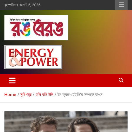
Skip
বৃহস্পতিবার, আগস্ট 6, 2026
to
content
Rangberang.com.bd
রঙ বেরঙ
Home
সূচিপত্র
হলি বলি টলি
টম ক্রজ-হেইলি’র সম্পর্কে ভাঙন