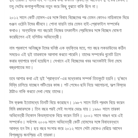
তবু সেটের কলাকুশলীদের নতুন করে কিছু বুঝতে বাকি ছিল না।
২০১২ সালে কেটি হোমস-এর সঙ্গে বিবাহ বিচ্ছেদের পর তেমন কোনও নায়িকাকে ঘিরে
গুঞ্জন ওঠেনি টমের জীবনে। শোনা যায়নি তার তেমন হাই-প্রোফাইল সম্পর্কের
কথাও। অন্যদিকে গত বছরেই নিজের তৎকালীন প্রেমিকের সঙ্গে বিচ্ছেদ ঘোষণা
করেছিলেন এই হলিউড অভিনেত্রী।
নাম প্রকাশে অনিচ্ছুক টমের ঘনিষ্ঠ এক ব্যক্তির মতে, গত বছর লকডাউনের কঠিন
সময়েও এই দুই তারকাকে আলাদা করতে পারেনি। তাদের সম্পর্কের বুনোট ঢিলে
করার ব্যাপারে ব্যর্থ হয়েছিল। সেখানে এই বিচ্ছেদের খবর অনেকটাই বিনা মেঘে
বজ্রপাতের মত।
তবে আশার কথা এই দুই ‘প্রাক্তন’-এর মধ্যেকার সম্পর্ক তিতকুটে হয়নি। দু’জনে
দিব্যি চালিয়ে যাচ্ছেন শুটিংয়ের কাজ। শট শেষেও ছবি নিয়ে আলোচনা, অল্প বিস্তর
ঠাট্টাও নাকি করতে দেখা গেছে তাদের।
টম ক্রুজ ইতোমধ্যে তিনটি বিয়ে করেছেন। ১৯৮৭ সালে তিনি প্রথম বিয়ে করেন
মিমি রজারসকে। তিন বছর পরই সেই সংসার ভেঙে যায়। ১৯৯০ সালে তারকা
অভিনেত্রী নিকোল কিডম্যানকে বিয়ে করেন তিনি। ২০০১ সালে ভাঙন ধরে এই
সম্পর্কেও। সর্বশেষ ২০০৬ সালে অভিনেত্রী কেটি হোমসের সঙ্গে বিবাহবন্ধনে
আবদ্ধ হন টম। ছয় বছর সংসার করে ২০১২ সালে সেটা থেকেও বেরিয়ে আসেন
বিশ্বজুড়ে জনপ্রিয় এই তারকা।