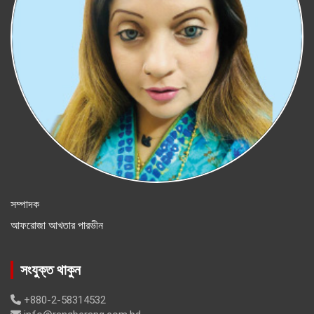
সম্পাদক
আফরোজা আখতার পারভীন
সংযুক্ত থাকুন
+880-2-58314532